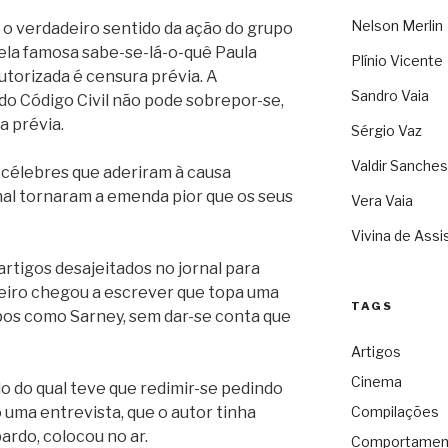
Nelson Merlin
o verdadeiro sentido da ação do grupo
la famosa sabe-se-lá-o-quê Paula
Plínio Vicente
utorizada é censura prévia. A
Sandro Vaia
 do Código Civil não pode sobrepor-se,
 prévia.
Sérgio Vaz
Valdir Sanches
s célebres que aderiram à causa
nal tornaram a emenda pior que os seus
Vera Vaia
Vivina de Assi
rtigos desajeitados no jornal para
imeiro chegou a escrever que topa uma
TAGS
ipos como Sarney, sem dar-se conta que
Artigos
Cinema
do qual teve que redimir-se pedindo
 uma entrevista, que o autor tinha
Compilações
ardo, colocou no ar.
Comportamen