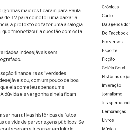
Crônicas
vergonhas maiores ficaram para Paula
Curto
a de TV para cometer uma baixaria
ncia, a pretexto de fazer uma analogia
Da agenda do 
a, que “monetizou” a questão com esta
Do Facebook
Em versos
Esporte
 verdades indesejáveis sem
ografado.
Ficção
Geléia Geral
sação financeira as “verdades
Histórias de jo
ndesejáveis ou, com um pouco de boa
Imigração
 que ela cometeu apenas uma
A dúvida e a vergonha alheia ficam
Jornalismo
Jus sperneand
Lembranças
ser narrativas históricas de fatos
Livros
as de vida de personagens públicos. Se
 aconteceram e incorrer em injúria
Música