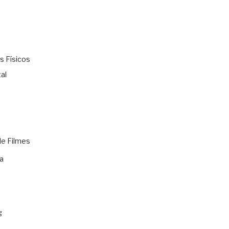
s Físicos
al
de Filmes
a
g