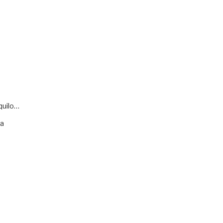
quilo…
va