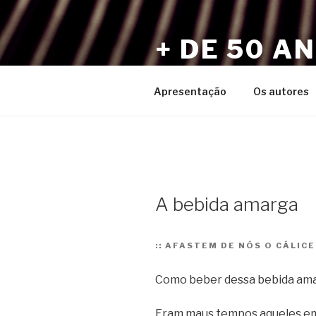
Pular
para
+ DE 50 A
o
conteúdo
Por Sérgio Vaz e Amigos
Apresentação
Os autores
A bebida amarga
::
AFASTEM DE NÓS O CÁLICE
Como beber dessa bebida amarg
Eram maus tempos aqueles em