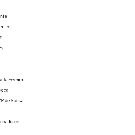
ente
enico
t
es
o
ledo Pereira
seca
RR de Sousa
nha Júnior