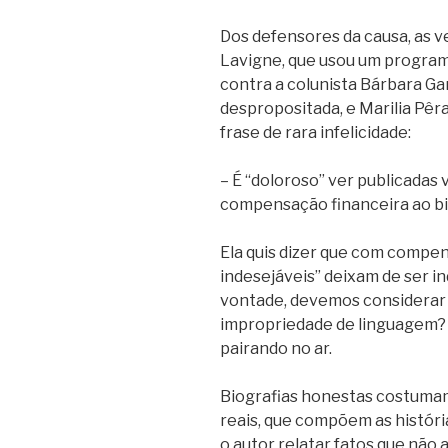
Dos defensores da causa, as 
Lavigne, que usou um program
contra a colunista Bárbara Ga
despropositada, e Marilia Pêr
frase de rara infelicidade:
– É “doloroso” ver publicadas
compensação financeira ao bi
Ela quis dizer que com compen
indesejáveis” deixam de ser i
vontade, devemos considerar
impropriedade de linguagem? 
pairando no ar.
Biografias honestas costumam 
reais, que compõem as históri
o autor relatar fatos que não