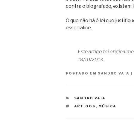
contra o biografado, existem l
O que não há é lei que justifi
esse cálice.
Este artigo foi originalm
18/10/2013.
POSTADO EM
SANDRO VAIA
|
CATEGORIAS
SANDRO VAIA
TAGS
ARTIGOS
,
MÚSICA