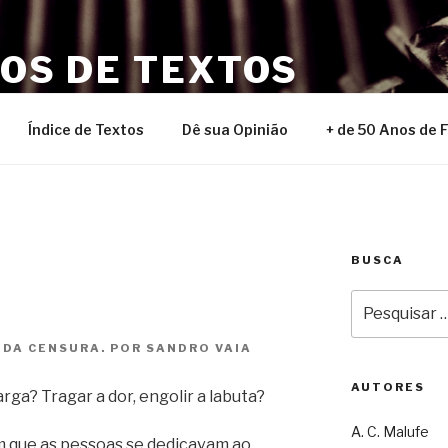
NOS DE TEXTOS
Índice de Textos
Dê sua Opinião
+ de 50 Anos de 
BUSCA
Pesquisar
por:
 DA CENSURA. POR SANDRO VAIA
AUTORES
a? Tragar a dor, engolir a labuta?
A. C. Malufe
 que as pessoas se dedicavam ao