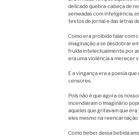
delicado quebra-cabeça de re
semeadas com inteligência, e
textos de jornal e das letras d
Como era proibido falar com c
imaginação a se desdobrar em
fruída intelectualmente por a
era uma violência a merecer 
E a vingança era a poesia que 
censores.
Pois não é que agora os nosso
incendiaram o imaginário pop
aqueles que gritavam que era 
eles mesmo na reencarnação m
Como beber dessa bebida am