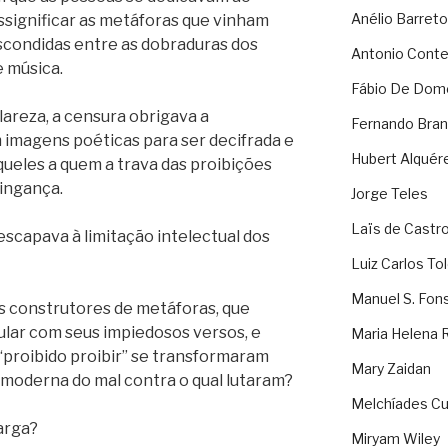
Anélio Barreto
ssignificar as metáforas que vinham
scondidas entre as dobraduras dos
Antonio Cont
e música.
Fábio De Dom
lareza, a censura obrigava a
Fernando Bran
 imagens poéticas para ser decifrada e
Hubert Alquér
queles a quem a trava das proibições
vingança.
Jorge Teles
Laïs de Castr
escapava à limitação intelectual dos
Luiz Carlos To
Manuel S. Fon
s construtores de metáforas, que
ular com seus impiedosos versos, e
Maria Helena 
“proibido proibir” se transformaram
Mary Zaidan
oderna do mal contra o qual lutaram?
Melchíades Cu
arga?
Miryam Wiley