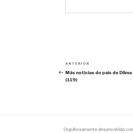
Navegação
Anterior
ANTERIOR
de
Más notícias do país de Dilma
(119)
Post
Orgulhosamente desenvolvido co