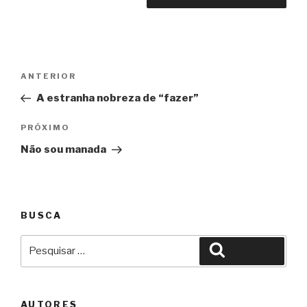
Navegação
Anterior
ANTERIOR
de
A estranha nobreza de “fazer”
Post
Próximo
PRÓXIMO
Não sou manada
BUSCA
Pesquisar
Pesquisar
por:
AUTORES