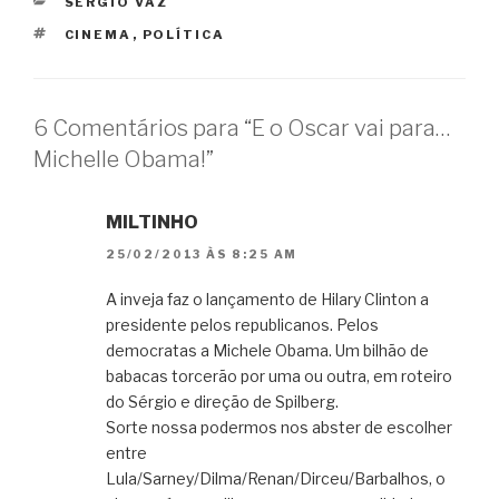
CATEGORIAS
SÉRGIO VAZ
TAGS
CINEMA
,
POLÍTICA
6 Comentários para “E o Oscar vai para…
Michelle Obama!”
MILTINHO
25/02/2013 ÀS 8:25 AM
A inveja faz o lançamento de Hilary Clinton a
presidente pelos republicanos. Pelos
democratas a Michele Obama. Um bilhão de
babacas torcerão por uma ou outra, em roteiro
do Sérgio e direção de Spilberg.
Sorte nossa podermos nos abster de escolher
entre
Lula/Sarney/Dilma/Renan/Dirceu/Barbalhos, o