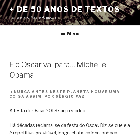
Pular
+ DE 50 ANOS DE TEXTOS
para
Por Sérgio Vaz e Amigos
o
conteúdo
Menu
E o Oscar vai para… Michelle
Obama!
::
NUNCA ANTES NESTE PLANETA HOUVE UMA
COISA ASSIM. POR SÉRGIO VAZ
A festa do Oscar 2013 surpreendeu.
Há décadas reclama-se da festa do Oscar. Diz-se que ela
é repetitiva, previsível, longa, chata, cafona, babaca.