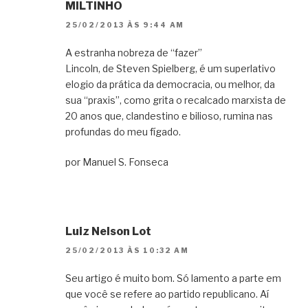
MILTINHO
25/02/2013 ÀS 9:44 AM
A estranha nobreza de “fazer”
Lin­coln, de Ste­ven Spi­el­berg, é um super­la­tivo
elo­gio da prá­tica da demo­cra­cia, ou melhor, da
sua “pra­xis”, como grita o recal­cado mar­xista de
20 anos que, clan­des­tino e bili­oso, rumina nas
pro­fun­das do meu fígado.
por Manuel S. Fonseca
Luiz Nelson Lot
25/02/2013 ÀS 10:32 AM
Seu artigo é muito bom. Só lamento a parte em
que você se refere ao partido republicano. Aí