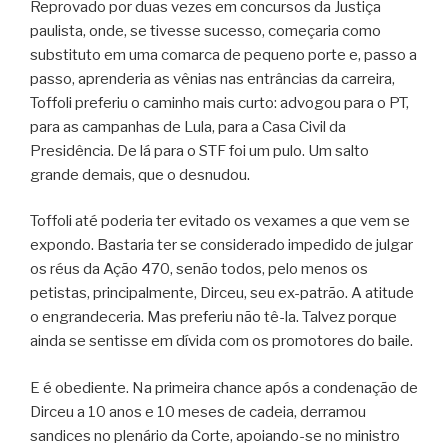
Reprovado por duas vezes em concursos da Justiça
paulista, onde, se tivesse sucesso, começaria como
substituto em uma comarca de pequeno porte e, passo a
passo, aprenderia as vênias nas entrâncias da carreira,
Toffoli preferiu o caminho mais curto: advogou para o PT,
para as campanhas de Lula, para a Casa Civil da
Presidência. De lá para o STF foi um pulo. Um salto
grande demais, que o desnudou.
Toffoli até poderia ter evitado os vexames a que vem se
expondo. Bastaria ter se considerado impedido de julgar
os réus da Ação 470, senão todos, pelo menos os
petistas, principalmente, Dirceu, seu ex-patrão. A atitude
o engrandeceria. Mas preferiu não tê-la. Talvez porque
ainda se sentisse em dívida com os promotores do baile.
E é obediente. Na primeira chance após a condenação de
Dirceu a 10 anos e 10 meses de cadeia, derramou
sandices no plenário da Corte, apoiando-se no ministro