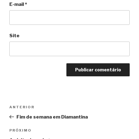
E-mail
*
Site
Navegação
Anterior
ANTERIOR
de
Fim de semana em Diamantina
Post
Próximo
PRÓXIMO