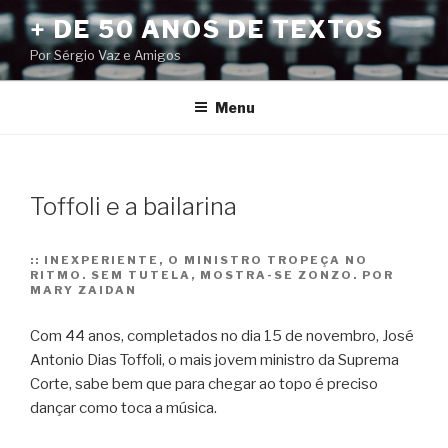
Pular
+ DE 50 ANOS DE TEXTOS
para
Por Sérgio Vaz e Amigos
o
conteúdo
Menu
Toffoli e a bailarina
::
INEXPERIENTE, O MINISTRO TROPEÇA NO
RITMO. SEM TUTELA, MOSTRA-SE ZONZO. POR
MARY ZAIDAN
Com 44 anos, completados no dia 15 de novembro, José
Antonio Dias Toffoli, o mais jovem ministro da Suprema
Corte, sabe bem que para chegar ao topo é preciso
dançar como toca a música.