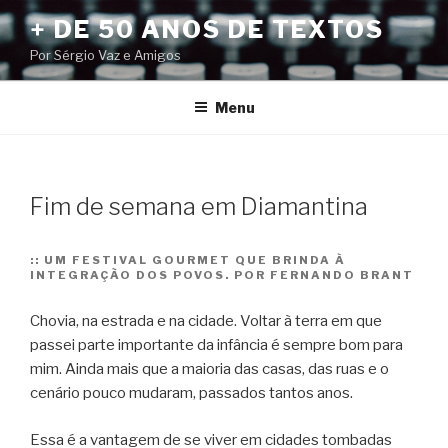
Pular
+ DE 50 ANOS DE TEXTOS
para
Por Sérgio Vaz e Amigos
o
conteúdo
Menu
Fim de semana em Diamantina
::
UM FESTIVAL GOURMET QUE BRINDA À
INTEGRAÇÃO DOS POVOS. POR FERNANDO BRANT
Chovia, na estrada e na cidade. Voltar à terra em que
passei parte importante da infância é sempre bom para
mim. Ainda mais que a maioria das casas, das ruas e o
cenário pouco mudaram, passados tantos anos.
Essa é a vantagem de se viver em cidades tombadas