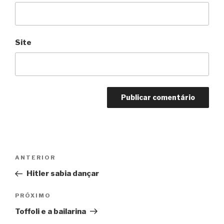
Site
Navegação
Anterior
ANTERIOR
de
Hitler sabia dançar
Post
Próximo
PRÓXIMO
Toffoli e a bailarina