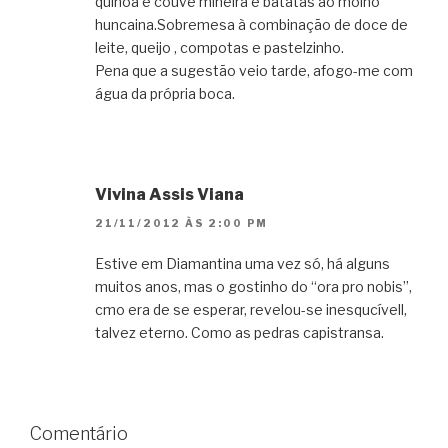
quinoa e couve mineira e batatas ao molho
huncaina.Sobremesa à combinação de doce de
leite, queijo , compotas e pastelzinho.
Pena que a sugestão veio tarde, afogo-me com
água da própria boca.
Vivina Assis Viana
21/11/2012 ÀS 2:00 PM
Estive em Diamantina uma vez só, há alguns
muitos anos, mas o gostinho do “ora pro nobis”,
cmo era de se esperar, revelou-se inesqucívell,
talvez eterno. Como as pedras capistransa.
Comentário