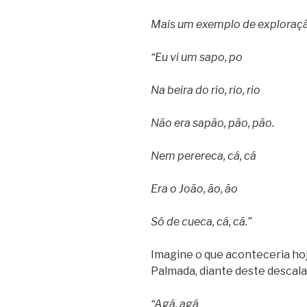
Mais um exemplo de exploraçã
“Eu vi um sapo, po
Na beira do rio, rio, rio
Não era sapão, pão, pão.
Nem perereca, cá, cá
Era o João, ão, ão
Só de cueca, cá, cá.”
Imagine o que aconteceria hoj
Palmada, diante deste descala
“Agá, agá