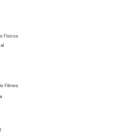
s Físicos
al
de Filmes
a
g