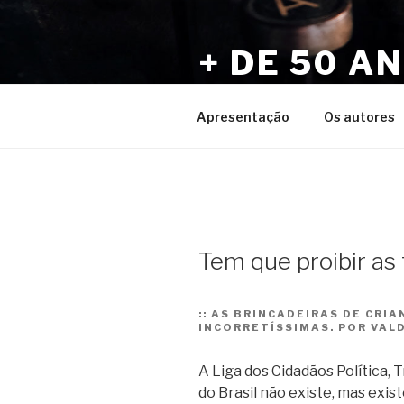
Pular
para
+ DE 50 A
o
conteúdo
Por Sérgio Vaz e Amigos
Apresentação
Os autores
Tem que proibir as 
::
AS BRINCADEIRAS DE CRIA
INCORRETÍSSIMAS. POR VAL
A Liga dos Cidadãos Política,
do Brasil não existe, mas exis