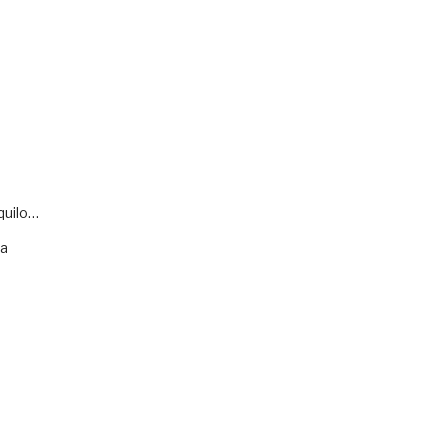
quilo…
va