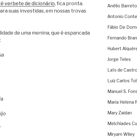
até verbete de dicionário
, fica pronta.
Anélio Barreto
ara suas investidas, em nossas trovas
Antonio Cont
Fábio De Dom
alidade de uma menina, que é espancada
Fernando Bran
:
Hubert Alquér
sa
Jorge Teles
Laïs de Castr
Luiz Carlos To
Manuel S. Fon
da
Maria Helena 
Mary Zaidan
ijo
Melchíades Cu
”
Miryam Wiley