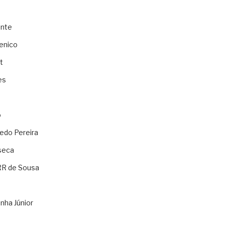
ente
enico
t
es
o
ledo Pereira
seca
RR de Sousa
nha Júnior