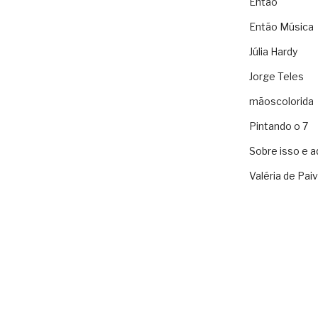
Então
Então Música
Júlia Hardy
Jorge Teles
mãoscolorida
Pintando o 7
Sobre isso e a
Valéria de Pai