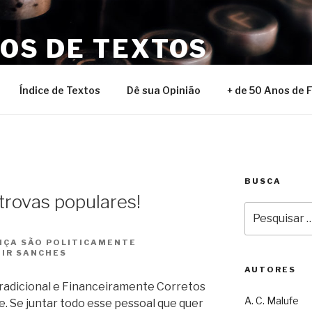
NOS DE TEXTOS
Índice de Textos
Dê sua Opinião
+ de 50 Anos de 
BUSCA
trovas populares!
Pesquisar
por:
NÇA SÃO POLITICAMENTE
DIR SANCHES
AUTORES
 Tradicional e Financeiramente Corretos
A. C. Malufe
te. Se juntar todo esse pessoal que quer