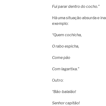
Fui parar dentro do cocho.”
Há uma situação absurda e in
exemplo:
“Quem cochicha,
O rabo espicha,
Come pão
Com lagartixa.”
Outro:
“Bão-balalão!
Senhor capitão!