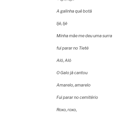
A galinha qué botá
Ijê, Ijê
Minha mãe me deu uma surra
fui parar no Tietê
Alô, Alô
O Galo já cantou
Amarelo, amarelo
Fui parar no cemitério
Roxo, roxo,