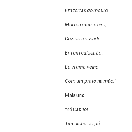
Em terras de mouro
Morreu meu irmão,
Cozido e assado
Em um caldeirão;
Eu vi uma velha
Com um prato na mão.”
Mais um:
“Zé Capilé!
Tira bicho do pé