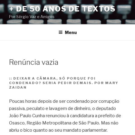
Pular
+ DE 50 ANOS DE TEXTOS
para
Por Sérgio Vaz e Amigos
o
conteúdo
Menu
Renúncia vazia
::
DEIXAR A CÂMARA, SÓ PORQUE FOI
CONDENADO? SERIA PEDIR DEMAIS. POR MARY
ZAIDAN
Poucas horas depois de ser condenado por corrupção
passiva, peculato e lavagem de dinheiro, o deputado
João Paulo Cunha renunciou à candidatura a prefeito de
Osasco, Região Metropolitana de São Paulo. Mas não
abriu o bico quanto ao seu mandato parlamentar.