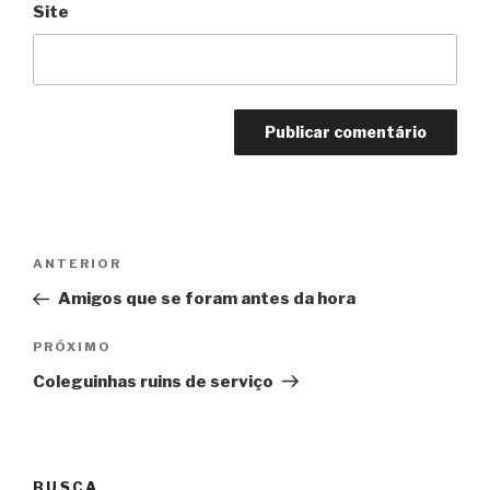
Site
Navegação
Anterior
ANTERIOR
de
Amigos que se foram antes da hora
Post
Próximo
PRÓXIMO
Coleguinhas ruins de serviço
BUSCA