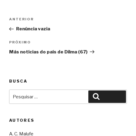
Navegação
Anterior
ANTERIOR
de
Renúncia vazia
Post
Próximo
PRÓXIMO
Más notícias do país de Dilma (67)
BUSCA
Pesquisar
Pesquisar
por:
AUTORES
A. C. Malufe