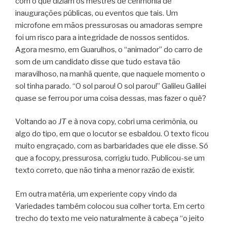
com o que diziam os mestres de cerimônia de
inaugurações públicas, ou eventos que tais. Um
microfone em mãos pressurosas ou amadoras sempre
foi um risco para a integridade de nossos sentidos.
Agora mesmo, em Guarulhos, o “animador” do carro de
som de um candidato disse que tudo estava tão
maravilhoso, na manhã quente, que naquele momento o
sol tinha parado. “O sol parou! O sol parou!” Galileu Galilei
quase se ferrou por uma coisa dessas, mas fazer o quê?
Voltando ao
JT
e à nova copy, cobri uma cerimônia, ou
algo do tipo, em que o locutor se esbaldou. O texto ficou
muito engraçado, com as barbaridades que ele disse. Só
que a focopy, pressurosa, corrigiu tudo. Publicou-se um
texto correto, que não tinha a menor razão de existir.
Em outra matéria, um experiente copy vindo da
Variedades também colocou sua colher torta. Em certo
trecho do texto me veio naturalmente à cabeça “o jeito