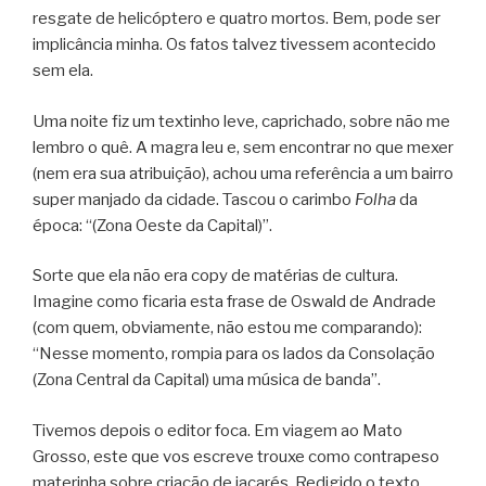
resgate de helicóptero e quatro mortos. Bem, pode ser
implicância minha. Os fatos talvez tivessem acontecido
sem ela.
Uma noite fiz um textinho leve, caprichado, sobre não me
lembro o quê. A magra leu e, sem encontrar no que mexer
(nem era sua atribuição), achou uma referência a um bairro
super manjado da cidade. Tascou o carimbo
Folha
da
época: “(Zona Oeste da Capital)”.
Sorte que ela não era copy de matérias de cultura.
Imagine como ficaria esta frase de Oswald de Andrade
(com quem, obviamente, não estou me comparando):
“Nesse momento, rompia para os lados da Consolação
(Zona Central da Capital) uma música de banda”.
Tivemos depois o editor foca. Em viagem ao Mato
Grosso, este que vos escreve trouxe como contrapeso
materinha sobre criação de jacarés. Redigido o texto,