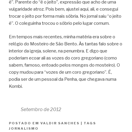
é”. Parente do “é o jeito”, expressão que acho de uma
vulgaridade atroz. Pois bem, ajustei aqui, ali, e consegui
trocar o jeito por forma mais sóbria. No jornal saiu “o jeito
é”. O coleguinha trocou o sóbrio pelo lugar comum.
Em tempos mais recentes, minha matéria era sobre o
relógio do Mosteiro de São Bento. Às tantas falo sobre o
interior da igreja, solene, na penumbra. E digo que
poderiam ecoar ali as vozes do coro gregoriano (como
sabem, famoso, entoado pelos monges do mosteiro). O
copy mudou para “vozes de um coro gregoriano”. É,
podia ser de um pessoal da Penha, que chegava numa
Kombi.
Setembro de 2012
POSTADO EM
VALDIR SANCHES
|
TAGS
JORNALISMO