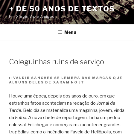
Pular
+ DE 50 ANOS DE TEXTOS
para
Por Sérgio Vaz e Amigos
o
conteúdo
Menu
Coleguinhas ruins de serviço
::
VALDIR SANCHES SE LEMBRA DAS MARCAS QUE
ALGUNS DELES DEIXARAM NO JT
Houve uma época, depois dos anos de ouro, em que
estranhos fatos aconteciam na redação do
Jornal da
Tarde
. Belo dia se materializa uma magrinha, jovem, vinda
da
Folha
. A nova chefe de reportagem. Tinha um pé frio
colossal.
Foi chegar e começaram a acontecer grandes
tragédias, como o incêndio na Favela de Heliópolis, com