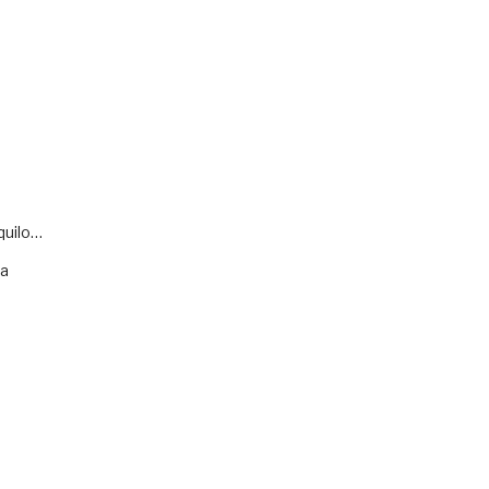
quilo…
va