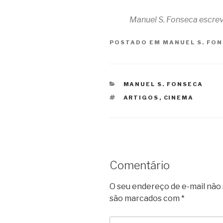
Manuel S. Fonseca escrev
POSTADO EM
MANUEL S. FO
CATEGORIAS
MANUEL S. FONSECA
TAGS
ARTIGOS
,
CINEMA
Comentário
O seu endereço de e-mail não 
são marcados com
*