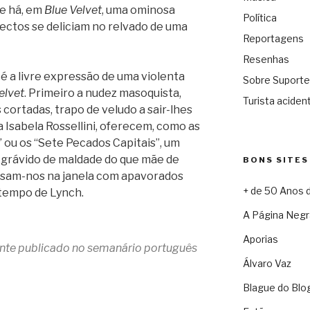
e há, em
Blue Velvet
, uma ominosa
Política
ectos se deliciam no relvado de uma
Reportagens
Resenhas
é a livre expressão de uma violenta
Sobre Suporte
elvet
. Primeiro a nudez masoquista,
Turista acident
 cortadas, trapo de veludo a sair-lhes
a Isabela Rossellini, oferecem, como as
 ou os “Sete Pecados Capitais”, um
 grávido de maldade do que mãe de
BONS SITES
oisam-nos na janela com apavorados
+ de 50 Anos 
 tempo de Lynch.
A Página Negr
Aporias
mente publicado no semanário português
Álvaro Vaz
Blague do Blo