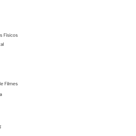
s Físicos
al
de Filmes
a
g