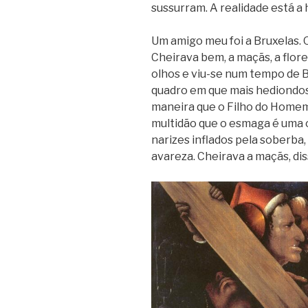
sussurram. A realidade está a 
Um amigo meu foi a Bruxelas. O
Cheirava bem, a maçãs, a flor
olhos e viu-se num tempo de B
quadro em que mais hediondos
maneira que o Filho do Homem
multidão que o esmaga é uma o
narizes inflados pela soberba
avareza. Cheirava a maçãs, dis