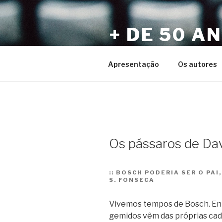
Pular
para
+ DE 50 A
o
conteúdo
Por Sérgio Vaz e Amigos
Apresentação
Os autores
Os pássaros de Da
::
BOSCH PODERIA SER O PAI,
S. FONSECA
Vivemos tempos de Bosch. En
gemidos vêm das próprias cade