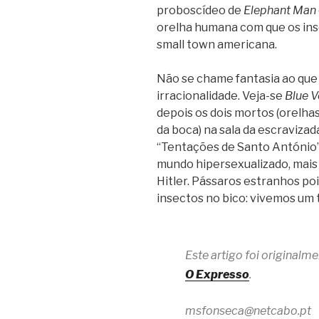
proboscídeo de
Elephant Man
orelha humana com que os ins
small town americana.
Não se chame fantasia ao que 
irracionalidade. Veja-se
Blue V
depois os dois mortos (orelhas
da boca) na sala da escravizad
“Tentações de Santo António”
mundo hipersexualizado, mais
Hitler. Pássaros estranhos p
insectos no bico: vivemos um
Este artigo foi original
O Expresso
.
msfonseca@netcabo.pt