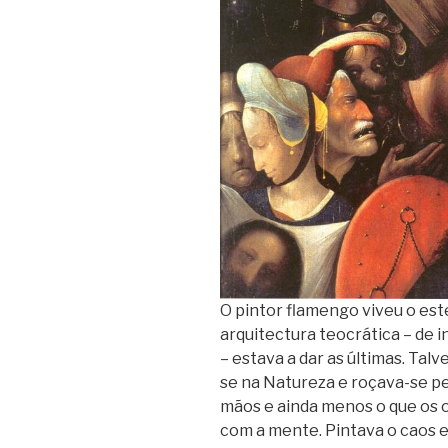
O pintor flamengo viveu o est
arquitectura teocrática – de i
– estava a dar as últimas. Talv
se na Natureza e roçava-se pe
mãos e ainda menos o que os o
com a mente. Pintava o caos e 