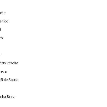
ente
enico
t
es
o
ledo Pereira
seca
RR de Sousa
nha Júnior