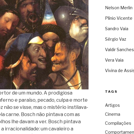
Nelson Merlin
Plínio Vicente
Sandro Vaia
Sérgio Vaz
Valdir Sanches
Vera Vaia
Vivina de Assi
TAGS
ertor de um mundo. A prodigiosa
nferno e paraíso, pecado, culpa e morte
Artigos
ez não se visse, mas o mistério instilava-
la carne. Bosch não pintava com as
Cinema
lhos lhe davam a ver. Bosch pintava
Compilações
a irracionalidade: um cavaleiro a
Comportamen