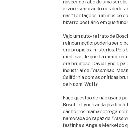
nascer do rabo de uma sereia
árvore segurando nos dedos-r
nas “Tentações” um músico c
bizarro bestiário em que fund
Vejo um auto-retrato de Bosc
reincarnação: poderia ser o pa
era propícia a mistérios. Pois 
medieval de que há memória: é
era brumoso. David Lynch, pa
industrial de
Eraserhead
. Mes
Califórnia com as oníricas br
de Naomi Watts.
Faço questão de não usar a pa
Bosch e Lynch anda já a filmá
cachorros mama sofregamente 
namorada do rapaz de
Eraser
festinha a Angela Merkel do 