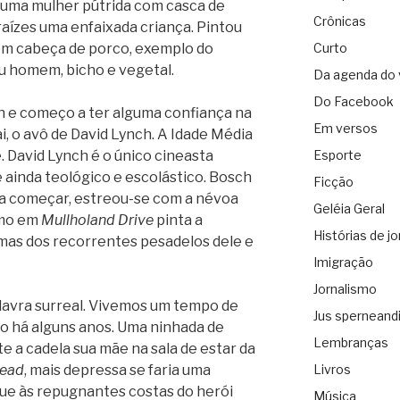
, uma mulher pútrida com casca de
Crônicas
aízes uma enfaixada criança. Pintou
om cabeça de porco, exemplo do
Curto
iu homem, bicho e vegetal.
Da agenda do 
Do Facebook
h e começo a ter alguma confiança na
Em versos
i, o avô de David Lynch. A Idade Média
é. David Lynch é o único cineasta
Esporte
 ainda teológico e escolástico. Bosch
Ficção
ra começar, estreou-se com a névoa
Geléia Geral
mo em
Mullholand Drive
pinta a
Histórias de jo
umas dos recorrentes pesadelos dele e
Imigração
Jornalismo
lavra surreal. Vivemos um tempo de
Jus sperneand
-lo há alguns anos. Uma ninhada de
Lembranças
a cadela sua mãe na sala de estar da
head
, mais depressa se faria uma
Livros
que às repugnantes costas do herói
Música