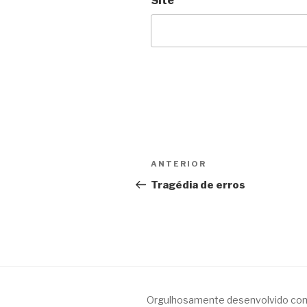
Site
Navegação
Anterior
ANTERIOR
de
Tragédia de erros
Post
Orgulhosamente desenvolvido co