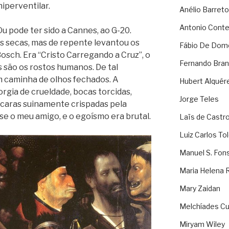
hiperventilar.
Anélio Barreto
Antonio Cont
u pode ter sido a Cannes, ao G-20.
es secas, mas de repente levantou os
Fábio De Dom
osch. Era “Cristo Carregando a Cruz”, o
Fernando Bran
 são os rostos humanos. De tal
 caminha de olhos fechados. A
Hubert Alquér
rgia de crueldade, bocas torcidas,
Jorge Teles
, caras suinamente crispadas pela
se o meu amigo, e o egoísmo era brutal.
Laïs de Castr
Luiz Carlos To
Manuel S. Fon
Maria Helena 
Mary Zaidan
Melchíades Cu
Miryam Wiley