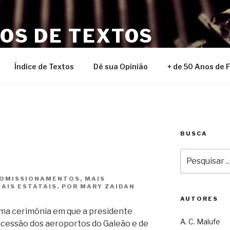
NOS DE TEXTOS
Índice de Textos
Dê sua Opinião
+ de 50 Anos de 
BUSCA
Pesquisar
por:
COMISSIONAMENTOS, MAIS
AIS ESTATAIS. POR MARY ZAIDAN
AUTORES
sma cerimônia em que a presidente
A. C. Malufe
ncessão dos aeroportos do Galeão e de