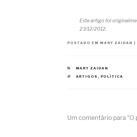
Este artigo foi originalm
23/12/2012.
POSTADO EM
MARY ZAIDAN
|
CATEGORIAS
MARY ZAIDAN
TAGS
ARTIGOS
,
POLÍTICA
Um comentário para “O 