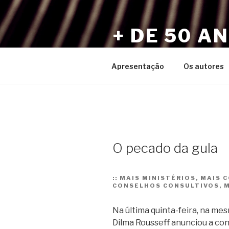
Pular
para
+ DE 50 A
o
conteúdo
Por Sérgio Vaz e Amigos
Apresentação
Os autores
O pecado da gula
::
MAIS MINISTÉRIOS, MAIS 
CONSELHOS CONSULTIVOS, M
Na última quinta-feira, na me
Dilma Rousseff anunciou a co