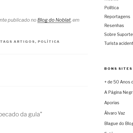
Política
Reportagens
ente publicado no
Blog do Noblat
, em
Resenhas
Sobre Suporte
TAGS
ARTIGOS
,
POLÍTICA
Turista acident
BONS SITES
+ de 50 Anos 
A Página Negr
Aporias
Álvaro Vaz
pecado da gula”
Blague do Blo