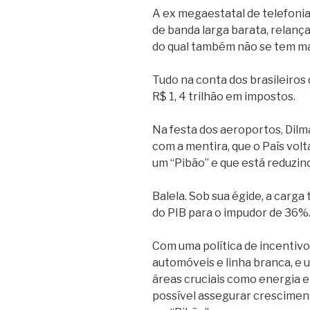
A ex megaestatal de telefonia
de banda larga barata, relança
do qual também não se tem mai
Tudo na conta dos brasileiros 
R$ 1, 4 trilhão em impostos.
Na festa dos aeroportos, Dilm
com a mentira, que o País volt
um “Pibão” e que está reduzind
Balela. Sob sua égide, a carga
do PIB para o impudor de 36%.
Com uma política de incentiv
automóveis e linha branca, e
áreas cruciais como energia e
possível assegurar crescimen