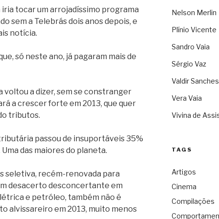
 iria tocar um arrojadíssimo programa
Nelson Merlin
do sem a Telebrás dois anos depois, e
Plínio Vicente
s notícia.
Sandro Vaia
que, só neste ano, já pagaram mais de
Sérgio Vaz
Valdir Sanches
a voltou a dizer, sem se constranger
Vera Vaia
ará a crescer forte em 2013, que quer
o tributos.
Vivina de Assi
 tributária passou de insuportáveis 35%
 Uma das maiores do planeta.
TAGS
Artigos
os seletiva, recém-renovada para
 um desacerto desconcertante em
Cinema
létrica e petróleo, também não é
Compilações
to alvissareiro em 2013, muito menos
Comportamen