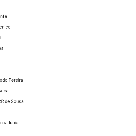
ente
enico
t
es
o
ledo Pereira
seca
RR de Sousa
nha Júnior