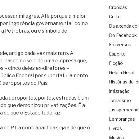
Crônicas
rocessar milagres. Até porque a maior
Curto
o por ingerência governamental, como
Da agenda do 
a Petrobrás, ou é símbolo de
Do Facebook
Em versos
ade, artigo cada vez mais raro. A
Esporte
o, nasce no seio de uma empresa que,
Ficção
s – cinco deles ex-diretores –
Geléia Geral
Público Federal por superfaturamento
Histórias de jo
0 aeroportos do País.
Imigração
vada aeroportos, portos, estradas é um
Jornalismo
ido que demonizou privatizações. É a
Jus sperneand
a de que o Estado tudo faz.
Lembranças
a do PT, a contrapartida seja a de que o
Livros
Música