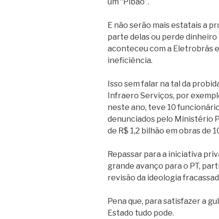
um “Pibão”.
E não serão mais estatais a p
parte delas ou perde dinheir
aconteceu com a Eletrobrás e 
ineficiência.
Isso sem falar na tal da probid
Infraero Serviços, por exempl
neste ano, teve 10 funcionário
denunciados pelo Ministério 
de R$ 1,2 bilhão em obras de 1
Repassar para a iniciativa pri
grande avanço para o PT, part
revisão da ideologia fracassad
Pena que, para satisfazer a gul
Estado tudo pode.