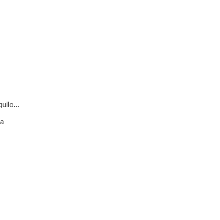
quilo…
va