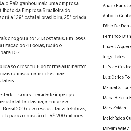
vada, o País ganhou mais uma empresa
Anélio Barreto
filhote da Empresa Brasileira de
Antonio Cont
erá a 128ª estatal brasileira, 25ª criada
Fábio De Dom
Fernando Bran
País chegou a ter 213 estatais. Em 1990,
tização de 41 delas, fusão e
Hubert Alquér
para 103.
Jorge Teles
lica só cresceu. E de forma alucinante:
Laïs de Castr
), mais comissionamentos, mais
Luiz Carlos To
tatais.
Manuel S. Fon
 Estado e com voracidade ímpar por
Maria Helena 
ma estatal-fantasma, a Empresa
Mary Zaidan
Brasil 2016, e a ressuscitar a Telebrás,
Lula para a emissão de R$ 200 milhões
Melchíades Cu
Miryam Wiley