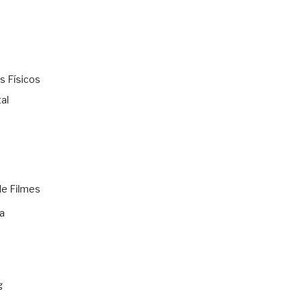
s Físicos
al
de Filmes
a
g