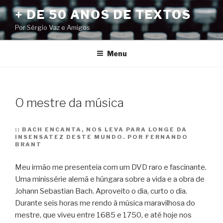
Pular
+ DE 50 ANOS DE TEXTOS
para
Por Sérgio Vaz e Amigos
o
conteúdo
Menu
O mestre da música
::
BACH ENCANTA, NOS LEVA PARA LONGE DA
INSENSATEZ DESTE MUNDO. POR FERNANDO
BRANT
Meu irmão me presenteia com um DVD raro e fascinante.
Uma minissérie alemã e húngara sobre a vida e a obra de
Johann Sebastian Bach. Aproveito o dia, curto o dia.
Durante seis horas me rendo à música maravilhosa do
mestre, que viveu entre 1685 e 1750, e até hoje nos