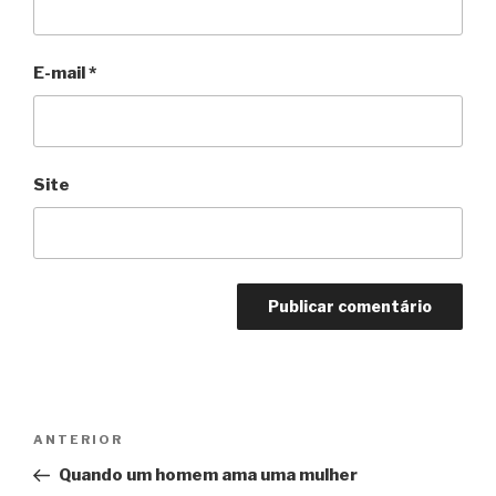
E-mail
*
Site
Navegação
Anterior
ANTERIOR
de
Quando um homem ama uma mulher
Post