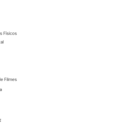
s Físicos
al
de Filmes
a
g