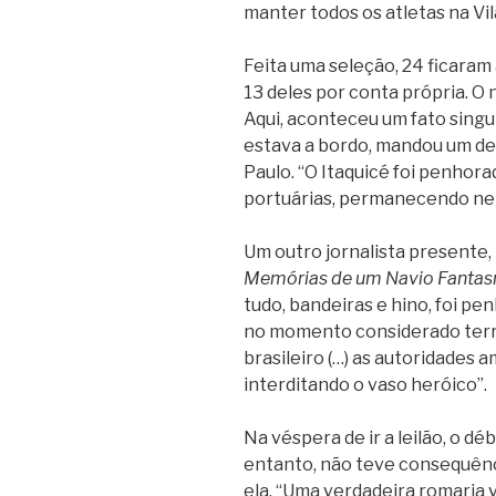
manter todos os atletas na Vil
Feita uma seleção, 24 ficara
13 deles por conta própria. O 
Aqui, aconteceu um fato singul
estava a bordo, mandou um d
Paulo. “O Itaquicé foi penhor
portuárias, permanecendo nele
Um outro jornalista presente, 
Memórias de um Navio Fanta
tudo, bandeiras e hino, foi pe
no momento considerado terri
brasileiro (…) as autoridades 
interditando o vaso heróico”.
Na véspera de ir a leilão, o dé
entanto, não teve consequênc
ela. “Uma verdadeira romaria v