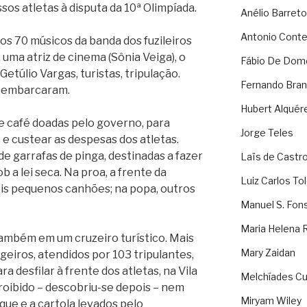
os atletas à disputa da 10ª Olimpíada.
Anélio Barreto
Antonio Cont
 os 70 músicos da banda dos fuzileiros
 uma atriz de cinema (Sônia Veiga), o
Fábio De Dom
túlio Vargas, turistas, tripulação.
Fernando Bran
 embarcaram.
Hubert Alquér
e café doadas pelo governo, para
Jorge Teles
e custear as despesas dos atletas.
 garrafas de pinga, destinadas a fazer
Laïs de Castr
 a lei seca. Na proa, a frente da
Luiz Carlos To
s pequenos canhões; na popa, outros
Manuel S. Fon
Maria Helena 
ambém em um cruzeiro turístico. Mais
Mary Zaidan
eiros, atendidos por 103 tripulantes,
ra desfilar à frente dos atletas, na Vila
Melchíades Cu
roibido – descobriu-se depois – nem
Miryam Wiley
que e a cartola levados pelo