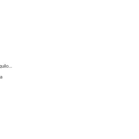
quilo…
va