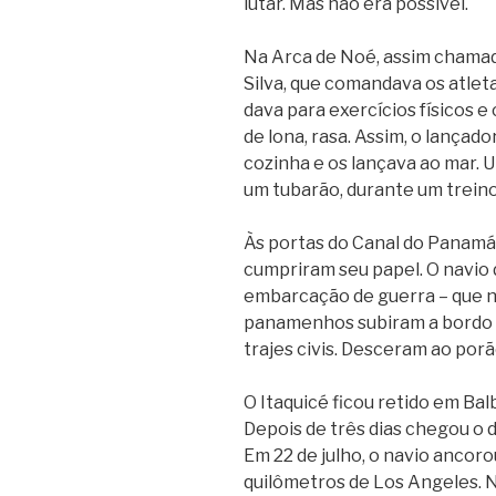
lutar. Mas não era possível.
Na Arca de Noé, assim chamad
Silva, que comandava os atleta
dava para exercícios físicos e
de lona, rasa. Assim, o lançado
cozinha e os lançava ao mar. 
um tubarão, durante um treino
Às portas do Canal do Panamá
cumpriram seu papel. O navi
embarcação de guerra – que n
panamenhos subiram a bordo e
trajes civis. Desceram ao por
O Itaquicé ficou retido em Ba
Depois de três dias chegou o 
Em 22 de julho, o navio ancoro
quilômetros de Los Angeles. 