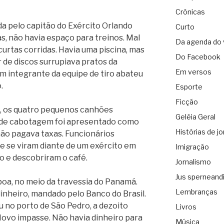
Crônicas
a pelo capitão do Exército Orlando
Curto
s, não havia espaço para treinos. Mal
Da agenda do 
 curtas corridas. Havia uma piscina, mas
Do Facebook
r de discos surrupiava pratos da
Em versos
Um integrante da equipe de tiro abateu
.
Esporte
Ficção
, os quatro pequenos canhões
Geléia Geral
o de cabotagem foi apresentado como
Histórias de jo
ão pagava taxas. Funcionários
 se viram diante de um exército em
Imigração
ão e descobriram o café.
Jornalismo
Jus sperneand
lboa, no meio da travessia do Panamá.
Lembranças
dinheiro, mandado pelo Banco do Brasil.
u no porto de São Pedro, a dezoito
Livros
Novo impasse. Não havia dinheiro para
Música