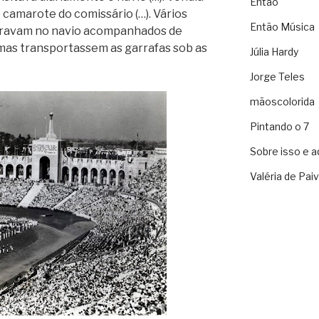
Então
 camarote do comissário (…). Vários
Então Música
ntravam no navio acompanhados de
smas transportassem as garrafas sob as
Júlia Hardy
Jorge Teles
mãoscolorida
Pintando o 7
Sobre isso e a
Valéria de Pai