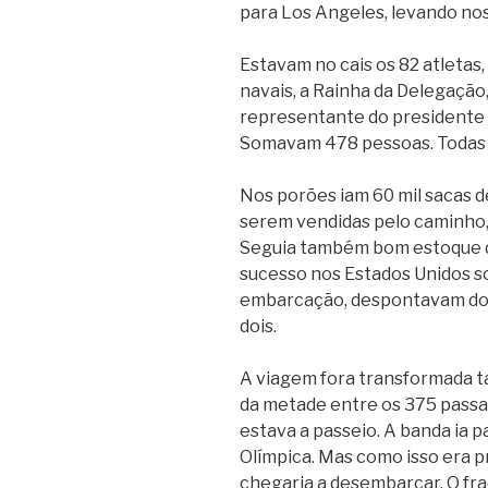
para Los Angeles, levando noss
Estavam no cais os 82 atletas,
navais, a Rainha da Delegação,
representante do presidente Ge
Somavam 478 pessoas. Todas
Nos porões iam 60 mil sacas d
serem vendidas pelo caminho, 
Seguia também bom estoque de
sucesso nos Estados Unidos sob
embarcação, despontavam doi
dois.
A viagem fora transformada t
da metade entre os 375 passag
estava a passeio. A banda ia pa
Olímpica. Mas como isso era p
chegaria a desembarcar. O fra