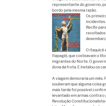
representante do governo, pa
bordo pela mesma razão.
Os primeir
incidentes.
Recife para
revoltados
desembarc
O Itaquicé e
Itapagé), que costeavam o lito
migrantes do Norte. O govern
dona da frota. E instalou os c
A viagem demoraria um mês. P
souberam que alguma coisa gr
mais tarde foi possível confir
levantado em armas contra o 
Revolução Constitucionalista 