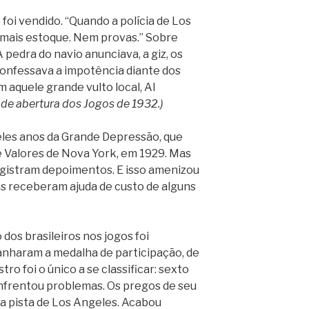
 foi vendido. “Quando a polícia de Los
a mais estoque. Nem provas.” Sobre
A pedra do navio anunciava, a giz, os
 confessava a impotência diante dos
 aquele grande vulto local, Al
 de abertura dos Jogos de 1932.)
ueles anos da Grande Depressão, que
e Valores de Nova York, em 1929. Mas
egistram depoimentos. E isso amenizou
as receberam ajuda de custo de alguns
 dos brasileiros nos jogos foi
anharam a medalha de participação, de
tro foi o único a se classificar: sexto
 enfrentou problemas. Os pregos de seu
 pista de Los Angeles. Acabou