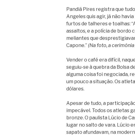
Pandiá Pires registra que tudo
Angeles quis agir, já não havi
furtos de talheres e toalhas: “
assaltos, e a polícia de bordo
meliantes que desprestigiavam
Capone.”
(Na foto, a cerimônia
Vender o café era difícil, naq
seguiu-se à quebra da Bolsa d
alguma coisa foi negociada, r
um pouco a situação. Os atlet
dólares.
Apesar de tudo, a participação
impecável. Todos os atletas g
bronze. O paulista Lúcio de Cas
lugar no salto de vara. Lúcio
sapato afundavam, na moderna