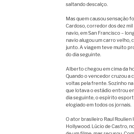
saltando descalço.
Mas quem causou sensação foi
Cardoso, corredor dos dez mil
navio, em San Francisco – lon
navio alugou um carro velho, c
junto. A viagem teve muito pr
do dia seguinte.
Alberto chegou em cima da hor
Quando o vencedor cruzou a ch
voltas pela frente. Sozinho na
que lotava o estádio entrou e
dia seguinte, o espírito espor
elogiado em todos os jornais.
O ator brasileiro Raul Roulien
Hollywood. Lúcio de Castro, no
de um filme, mas recusou. Como