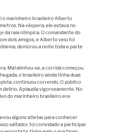
 o marinheiro brasileiro Alberto
 metros. Na véspera, ele estava no
ge da raia olímpica. O comandante do
om dois amigos, e Alberto veio foi
oblema, demorou a noite toda e parte
a. Mal alinhou-se, a corrida começou.
egada, o brasileiro ainda tinha duas
 pista, continuou correndo. O público
m delírio. Aplaudia vigorosamente. No
tivo do marinheiro brasileiro era
 levou alguns atletas para conhecer
sso saltador, foi convidado a participar
 esportista, tinha mais o que fazer.