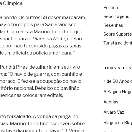
a Olímpica.
Política
Reportagens
m a bordo. Os outros 58 desembarcaram,
navio foi depois para San Francisco.
Resenhas
ar. O jornalista Marino Tolentino, que
Sobre Suporte
espacho para o
Diário da Noite
, de São
Turista acident
ado por não terem sido pagas as taxas
 um oficial da polícia americana.”
Pandiá Pires, detalharia em seu livro
BONS SITES
sma
: “O navio de guerra, com canhão e
nhorado. E fez-se a ocupação do navio,
+ de 50 Anos 
tório nacional. Debaixo do pavilhão
A Página Negr
americanas colocaram editais,
Aporias
Álvaro Vaz
bito foi saldado. A venda da pinga, no
Blague do Blo
ias. Marino Tolentino escreveu sobre
isitava diariamente o navio (…). Vendia-