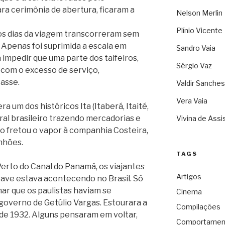
ra cerimônia de abertura, ficaram a
Nelson Merlin
Plínio Vicente
os dias da viagem transcorreram sem
 Apenas foi suprimida a escala em
Sandro Vaia
 impedir que uma parte dos taifeiros,
Sérgio Vaz
 com o excesso de serviço,
asse.
Valdir Sanches
Vera Vaia
ra um dos históricos Ita (Itaberá, Itaité,
ral brasileiro trazendo mercadorias e
Vivina de Assi
o fretou o vapor à companhia Costeira,
anhões.
TAGS
erto do Canal do Panamá, os viajantes
Artigos
ave estava acontecendo no Brasil. Só
mar que os paulistas haviam se
Cinema
governo de Getúlio Vargas. Estourara a
Compilações
de 1932. Alguns pensaram em voltar,
Comportamen