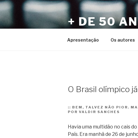
Pular
para
+ DE 50 A
o
conteúdo
Por Sérgio Vaz e Amigos
Apresentação
Os autores
O Brasil olímpico já
::
BEM, TALVEZ NÃO PIOR. M
POR VALDIR SANCHES
Havia uma multidão no cais do 
País. Era manhã de 26 de junho