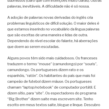
submissos (claro que com intenções muito claras). Outras
palavras, inevitáveis. A dificuldade não é só nossa.
A adoção de palavras novas derivadas do inglês cria
problemas linguísticos de difícil solução. O maior deles é
que estamos inserindo no vocabulário da língua palavras
que são escritas de uma maneira e lidas de outra.
Dependendo do nível escolar do falante, há aberrações
que doem ao serem escutadas.
Alguns povos têm sido mais cuidadosos. Os franceses
traduzem o termo “mouse” (camundongo) por “souris”,
camundongo. Os portugueses dizem rato e os
espanhóis, “ratón”. Os habitantes do país que mais foi
campeão de futebol dizem máuse. Os portugueses
chamam “laptop/notebook” de computador portátil. E
dizem sítio, para “site”. Os espectadores do programa
“Big Brother” dizem saite mas escrevem site. Tenho
escrito em meus textos saite, blogue e linque. Descubro