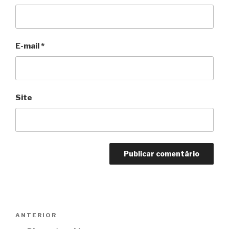
E-mail
*
Site
Navegação
Anterior
ANTERIOR
de