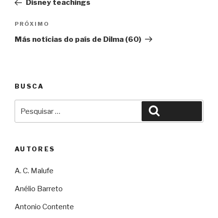
Disney teachings
Post
Próximo
PRÓXIMO
Más notícias do país de Dilma (60)
BUSCA
Pesquisar
Pesquisar
por:
AUTORES
A. C. Malufe
Anélio Barreto
Antonio Contente