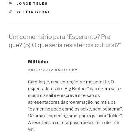
CATEGORIAS
JORGE TELES
TAGS
GELÉIA GERAL
Um comentário para “Esperanto? Pra
quê? (5) O que seria resistência cultural?”
Miltinho
20/07/2012 ÀS 3:47 PM
Caro Jorge, uma correção, se me permite. O
espectadores do “Big Brother” não dizem saite,
quem diz saite e escreve site são os
apresentadores da programação, no mais os
“os menino pode comê os peixe, sem pobrema”.
Dê uma dica, neologismo, para a palavra “folder”.
A resistência cultural passa pelo direito de “ir e
vir”.