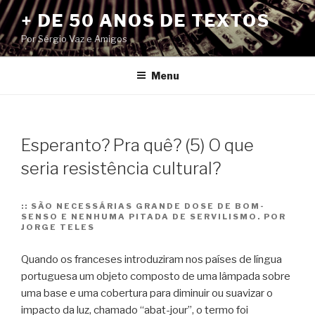
Pular
+ DE 50 ANOS DE TEXTOS
para
Por Sérgio Vaz e Amigos
o
conteúdo
Menu
Esperanto? Pra quê? (5) O que
seria resistência cultural?
::
SÃO NECESSÁRIAS GRANDE DOSE DE BOM-
SENSO E NENHUMA PITADA DE SERVILISMO. POR
JORGE TELES
Quando os franceses introduziram nos países de língua
portuguesa um objeto composto de uma lâmpada sobre
uma base e uma cobertura para diminuir ou suavizar o
impacto da luz, chamado “abat-jour”, o termo foi