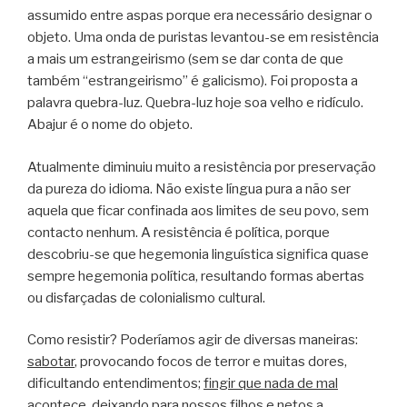
assumido entre aspas porque era necessário designar o
objeto.
Uma onda de puristas levantou-se em resistência
a mais um estrangeirismo (sem se dar conta de que
também “estrangeirismo” é galicismo). Foi proposta a
palavra quebra-luz. Quebra-luz hoje soa velho e ridículo.
Abajur é o nome do objeto.
Atualmente diminuiu muito a resistência por preservação
da pureza do idioma. Não existe língua pura a não ser
aquela que ficar confinada aos limites de seu povo, sem
contacto nenhum. A resistência é política, porque
descobriu-se que hegemonia linguística significa quase
sempre hegemonia política, resultando formas abertas
ou disfarçadas de colonialismo cultural.
Como resistir? Poderíamos agir de diversas maneiras:
sabotar
, provocando focos de terror e muitas dores,
dificultando entendimentos;
fingir que nada de mal
acontece
, deixando para nossos filhos e netos a