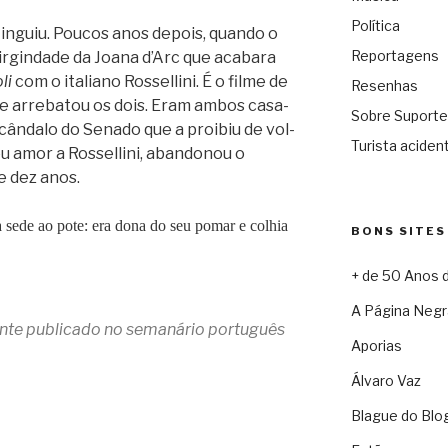
Política
n­guiu. Pou­cos anos depois, quando o
Reportagens
ir­gin­dade da Joana d’Arc que aca­bara
li
com o ita­li­ano Ros­sel­lini. É o filme de
Resenhas
e arre­ba­tou os dois. Eram ambos casa­
Sobre Suporte
scân­dalo do Senado que a proi­biu de vol­
Turista acident
 amor a Ros­sel­lini, aban­do­nou o
e dez anos.
 sede ao pote: era dona do seu pomar e colhia
BONS SITES
+ de 50 Anos 
A Página Negr
mente publicado no semanário português
Aporias
Álvaro Vaz
Blague do Blo