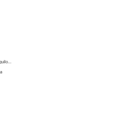
quilo…
va