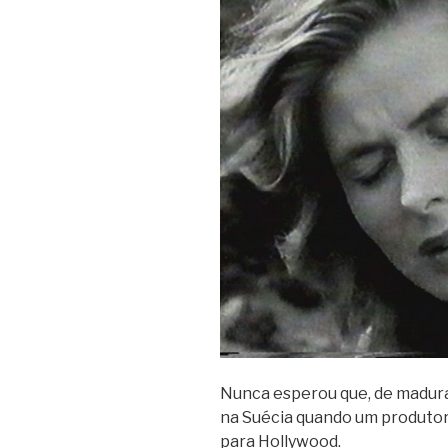
Nunca espe­rou que, de madura, 
na Sué­cia quando um pro­du­tor 
para Hollywood.