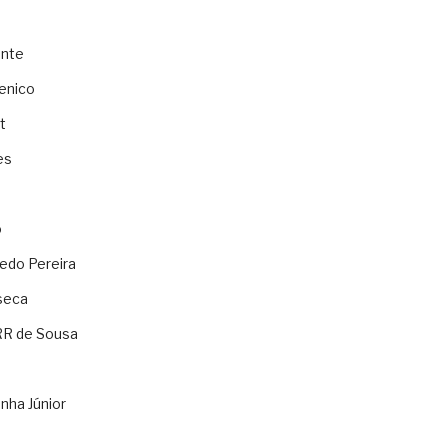
ente
enico
t
es
o
ledo Pereira
seca
RR de Sousa
nha Júnior