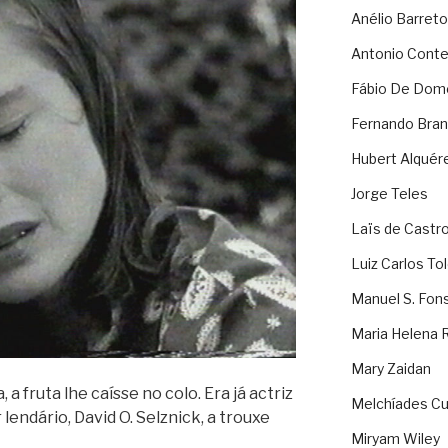
Anélio Barreto
Antonio Cont
Fábio De Dom
Fernando Bran
Hubert Alquér
Jorge Teles
Laïs de Castr
Luiz Carlos To
Manuel S. Fon
Maria Helena 
Mary Zaidan
a fruta lhe caísse no colo. Era já actriz
Melchíades Cu
len­dá­rio, David O. Selz­nick, a trouxe
Miryam Wiley