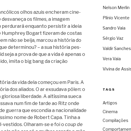
Nelson Merlin
­có­li­cos olhos azuis enche­ram cine­
Plínio Vicente
es­va­neça os fil­mes, a ima­gem
a
per­du­rará enquanto per­sis­tir a ideia
Sandro Vaia
e Humph­rey Bogart fize­ram de cos­tas
Sérgio Vaz
em não se beija, mar­cou a his­tó­ria do
ue deter­mi­nou? – a sua his­tó­ria pes­
Valdir Sanches
grid seja a prova de que a vida é ape­nas o
Vera Vaia
tímido, imita o big bang da cri­a­ção
Vivina de Assi
s­tó­ria da vida dela come­çou em Paris. A
ó­ria dos ali­a­dos. O ar exsu­dava pólen: o
TAGS
glo­ri­osa liber­dade. A altís­sima sueca
Artigos
es­sava num fim de tarde ao Ritz onde
de guerra que escon­dia a naci­o­na­li­dade
Cinema
nís­simo nome de Robert Capa. Tinha a
Compilações
 mal-vestidos. Olharam-se e foi o
coup de
Comportamen