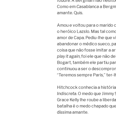
fou­dre
. A Berg­man não hesi­to
Como em
Casa­blanca
a Berg­ma
amante. Quis.
Amou e vol­tou para o marido 
o heróico Lazslo. Mas tal como
amor de Capa. Pediu-lhe que vi
aban­do­nar o médico sueco, pai
coisa que não fosse imi­tar a a
play it again
, foi ele que não d
Bogart, tam­bém ele par­tiu par
con­ti­nuou a ser o des­com­pro­
“Tere­mos sem­pre Paris,” ter-
Hit­ch­cock conhe­cia a his­tó­r
Indis­creta
. O medo que Jimmy
Grace Kelly lhe roube a liber­d
bata­lha é o medo cha­pado que 
dís­sima amante.