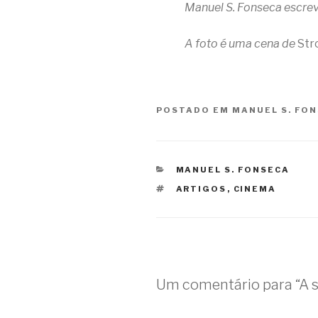
Manuel S. Fonseca escrev
A foto é­ uma cena de
Str
POSTADO EM
MANUEL S. FO
CATEGORIAS
MANUEL S. FONSECA
TAGS
ARTIGOS
,
CINEMA
Um comentário para “A s