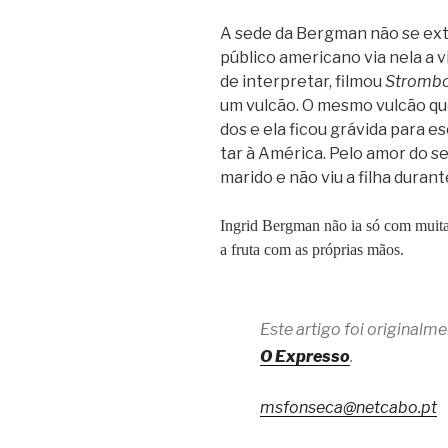
A sede da Berg­man não se exti
público ame­ri­cano via nela a v
de inter­pre­tar, fil­mou
Strom­bo
um vul­cão. O mesmo vul­cão qu
dos e ela ficou grá­vida para e
tar à Amé­rica. Pelo amor do seu
marido e não viu a filha durant
Ingrid Berg­man não ia só com muita
a fruta com as pró­prias mãos.
Este artigo foi original
O Expresso
.
msfonseca@netcabo.pt