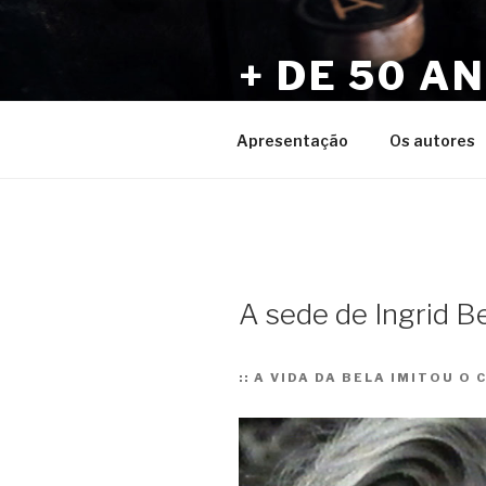
Pular
para
+ DE 50 A
o
conteúdo
Por Sérgio Vaz e Amigos
Apresentação
Os autores
A sede de Ingrid 
::
A VIDA DA BELA IMITOU O 