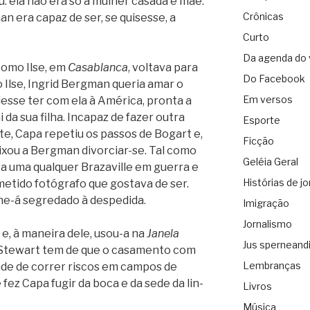
u: ela não era só a mulher casada e mãe.
Crônicas
n era capaz de ser, se qui­sesse, a
Curto
Da agenda do 
como Ilse, em
Casa­blanca
, vol­tava para
Do Facebook
 Ilse, Ingrid Berg­man que­ria amar o
Em versos
esse ter com ela à Amé­rica, pronta a
 da sua filha. Inca­paz de fazer outra
Esporte
rte, Capa repe­tiu os pas­sos de Bogart e,
Ficção
ei­xou a Berg­man divorciar-se. Tal como
Geléia Geral
a uma qual­quer Bra­za­ville em guerra e
Histórias de jo
me­tido fotó­grafo que gos­tava de ser.
lhe-á segre­dado à despedida.
Imigração
Jornalismo
ia e, à maneira dele, usou-a na
Janela
Jus sperneand
 Stewart tem de que o casa­mento com
Lembranças
ade de cor­rer ris­cos em cam­pos de
fez Capa fugir da boca e da sede da lin­
Livros
Música