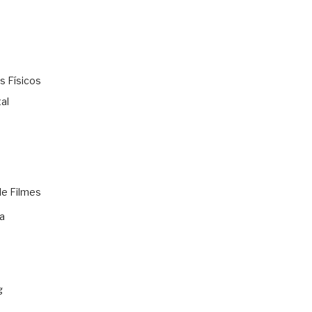
s Físicos
al
de Filmes
a
g