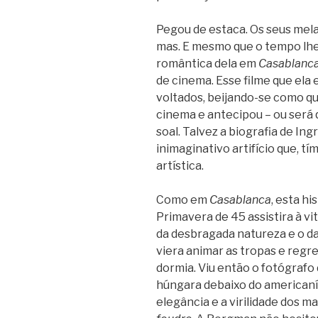
Pegou de estaca. Os seus melan
mas. E mesmo que o tempo lhe d
român­tica dela em
Casa­blanc
de cinema. Esse filme que ela 
vol­ta­dos, beijando-se como qu
cinema e ante­ci­pou – ou será q
soal. Tal­vez a bio­gra­fia de In
ini­ma­gi­na­tivo arti­fí­cio que, 
artística.
Como em
Casa­blanca
, esta hi
Pri­ma­vera de 45 assis­tira à vit
da des­bra­gada natu­reza e o da 
viera ani­mar as tro­pas e regr
dor­mia. Viu então o fotó­grafo 
hún­gara debaixo do ame­ri­ca­
ele­gân­cia e a viri­li­dade dos