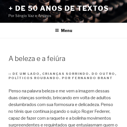
Pular
+ DE 50 ANOS DE TEXTOS
para
Por Sérgio Vaz e Amigos
o
conteúdo
Menu
A beleza e a feiúra
::
DE UM LADO, CRIANÇAS SORRINDO. DO OUTRO,
POLÍTICOS ROUBANDO. POR FERNANDO BRANT
Penso na palavra beleza e me vem a imagem dessas
duas crianças sorrindo, brincando em volta de adultos
deslumbrados com sua formosura e delicadeza.
Penso
no tênis que continua jogando o suíço Roger Federer,
capaz de fazer com a raquete e a bolinha movimentos
surpreendentes e requintados que entusiasmam quem o