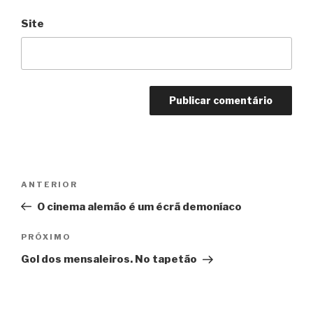
Site
Navegação
Anterior
ANTERIOR
de
O cinema alemão é um écrã demoníaco
Post
Próximo
PRÓXIMO
Gol dos mensaleiros. No tapetão