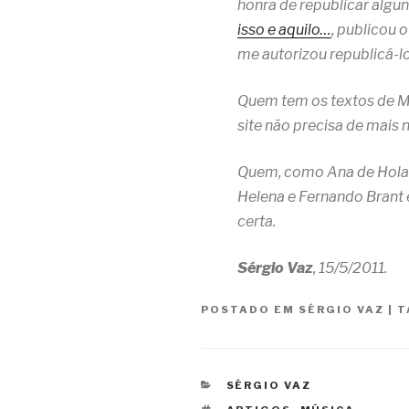
honra de republicar algu
isso e aquilo…
, publicou 
me autorizou republicá-lo
Quem tem os textos de M
site não precisa de mais 
Quem, como Ana de Holan
Helena e Fernando Brant 
certa.
Sérgio Vaz
, 15/5/2011.
POSTADO EM
SÉRGIO VAZ
|
T
CATEGORIAS
SÉRGIO VAZ