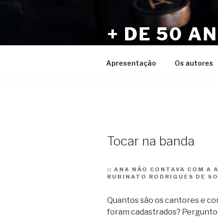
Pular
para
+ DE 50 A
o
conteúdo
Por Sérgio Vaz e Amigos
Apresentação
Os autores
Tocar na banda
::
ANA NÃO CONTAVA COM A A
RUBINATO RODRIGUES DE S
Quantos são os cantores e co
foram cadastrados? Pergunto 