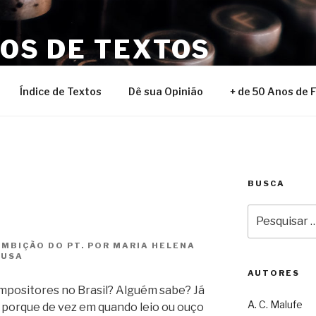
NOS DE TEXTOS
Índice de Textos
Dê sua Opinião
+ de 50 Anos de 
BUSCA
Pesquisar
por:
MBIÇÃO DO PT. POR MARIA HELENA
OUSA
AUTORES
mpositores no Brasil? Alguém sabe? Já
A. C. Malufe
porque de vez em quando leio ou ouço