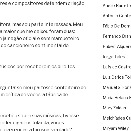
ores e compositores defendem criação
Anélio Barreto
Antonio Cont
ora, mas sou parte interessada. Meu
Fábio De Dom
a maior que me deixou foram duas:
Fernando Bran
m jamegão oficial e sem marqueteiro
 do cancioneiro sentimental do
Hubert Alquér
Jorge Teles
 músicos por receberem os direitos
Laïs de Castr
Luiz Carlos To
rgunta: se meu pai fosse confeiteiro de
Manuel S. Fon
m crítica de vocês, a fábrica de
Maria Helena 
Mary Zaidan
 recebeu sobre suas músicas, tivesse
Melchíades Cu
nder cigarros Iolanda, vocês
Miryam Wiley
u gerenciar a birosca, verdade?