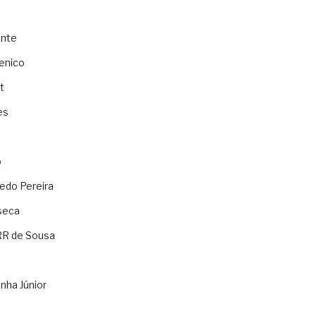
ente
enico
t
es
o
ledo Pereira
seca
RR de Sousa
nha Júnior