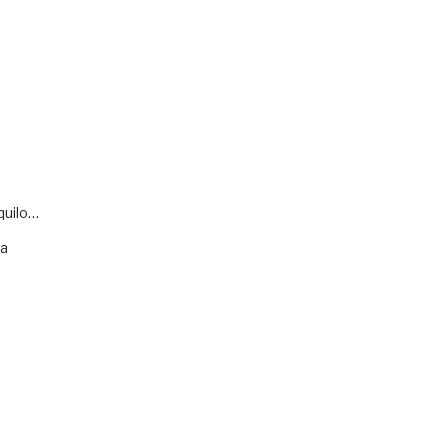
quilo…
va