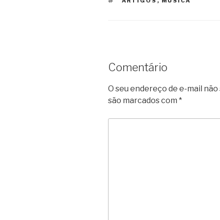
TAGS
ARTIGOS
,
MÚSICA
Comentário
O seu endereço de e-mail não 
são marcados com
*