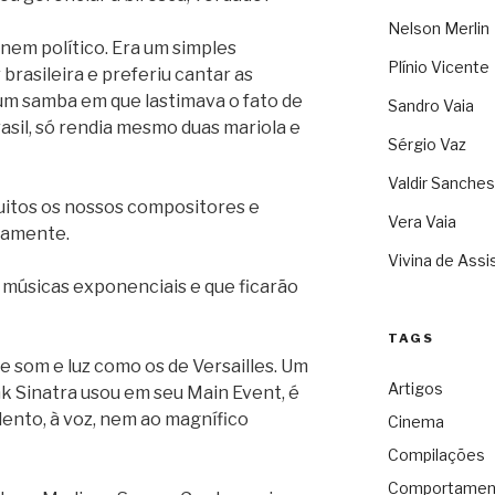
Nelson Merlin
nem político. Era um simples
Plínio Vicente
brasileira e preferiu cantar as
num samba em que lastimava o fato de
Sandro Vaia
Brasil, só rendia mesmo duas mariola e
Sérgio Vaz
Valdir Sanches
itos os nossos compositores e
Vera Vaia
camente.
Vivina de Assi
 músicas exponenciais e que ficarão
TAGS
 som e luz como os de Versailles. Um
Artigos
k Sinatra usou em seu Main Event, é
alento, à voz, nem ao magnífico
Cinema
Compilações
Comportamen