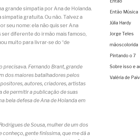
Então
a grande simpatia por Ana de Holanda.
Então Música
 simpatia gratuita. Ou não. Talvez a
Júlia Hardy
por seu nome: ela não quis ser Ana
 ser diferente do irmão mais famoso,
Jorge Teles
hou muito para livrar-se do “de
mãoscolorida
Pintando o 7
ão precisava. Fernando Brant, grande
Sobre isso e a
, um dos maiores batalhadores pelos
Valéria de Pai
ositores, autores, criadores, artistas
a de permitir a publicação de suas
 uma bela defesa de Ana de Holanda em
Rodrigues de Sousa, mulher de um dos
e conheço, gente finíssima, que me dá a