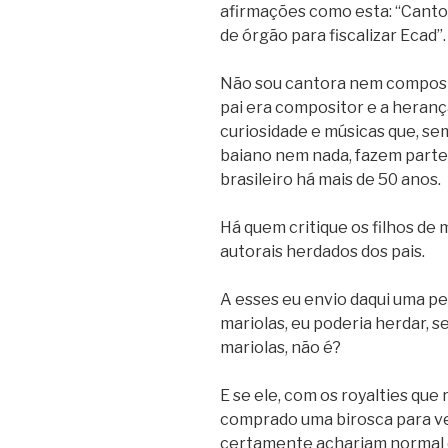
afirmações como esta: “Cant
de órgão para fiscalizar Ecad”.
Não sou cantora nem composit
pai era compositor e a heranç
curiosidade e músicas que, se
baiano nem nada, fazem parte
brasileiro há mais de 50 anos.
Há quem critique os filhos de
autorais herdados dos pais.
A esses eu envio daqui uma pe
mariolas, eu poderia herdar, se
mariolas, não é?
E se ele, com os royalties que
comprado uma birosca para ve
certamente achariam normal e