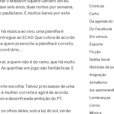
tar o Madison Square Garden, sei eu.
Crônicas
ase seis anos, duas noites por semana,
 paulistano. E muitos bares por este
Curto
Da agenda do 
Do Facebook
há música ao vivo, uma planilha é
Em versos
 entregue ao ECAD. Que cobra de acordo
Se quem preenche a planilha é correto,
Esporte
o contrário…
Ficção
Geléia Geral
ar, a quem não é do ramo, que há muito
Histórias de jo
As quantias em jogo são fantásticas. E
Imigração
Jornalismo
ente escolha. Talvez precisasse de uma
Jus sperneand
 é mulher correta e agirá de acordo.
Lembranças
com a desenfreada ambição do PT.
Livros
s olhos deles, sob a luz do sol, verão
Música