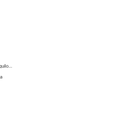
quilo…
va