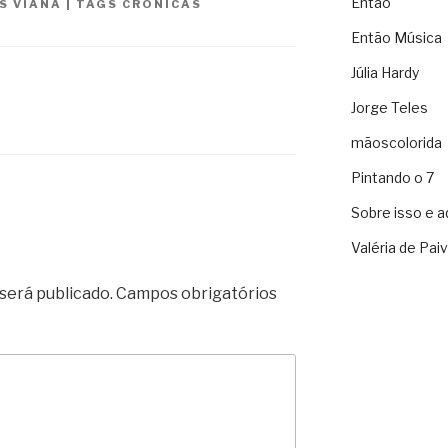
Então
IS VIANA
|
TAGS
CRÔNICAS
Então Música
Júlia Hardy
Jorge Teles
mãoscolorida
Pintando o 7
Sobre isso e a
Valéria de Pai
será publicado.
Campos obrigatórios