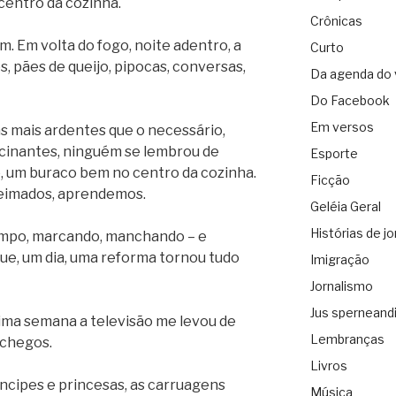
centro da cozinha.
Crônicas
m. Em volta do fogo, noite adentro, a
Curto
os, pães de queijo, pipocas, conversas,
Da agenda do 
Do Facebook
Em versos
sas mais ardentes que o necessário,
ucinantes, ninguém se lembrou de
Esporte
e, um buraco bem no centro da cozinha.
Ficção
eimados, aprendemos.
Geléia Geral
Histórias de jo
tempo, marcando, manchando – e
que, um dia, uma reforma tornou tudo
Imigração
Jornalismo
Jus sperneand
tima semana a televisão me levou de
Lembranças
nchegos.
Livros
íncipes e princesas, as carruagens
Música