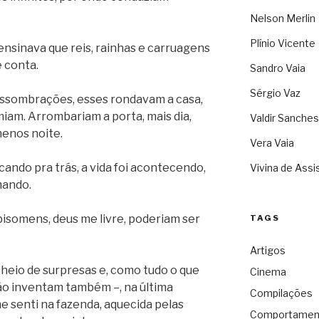
Nelson Merlin
Plínio Vicente
ensinava que reis, rainhas e carruagens
e conta.
Sandro Vaia
Sérgio Vaz
 assombrações, esses rondavam a casa,
iam. Arrombariam a porta, mais dia,
Valdir Sanches
menos noite.
Vera Vaia
cando pra trás, a vida foi acontecendo,
Vivina de Assi
mando.
bisomens, deus me livre, poderiam ser
TAGS
Artigos
heio de surpresas e, como tudo o que
Cinema
ão inventam também –, na última
Compilações
e senti na fazenda, aquecida pelas
Comportamen