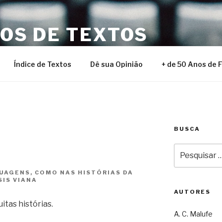
NOS DE TEXTOS
Índice de Textos
Dê sua Opinião
+ de 50 Anos de 
BUSCA
Pesquisar
por:
RUAGENS, COMO NAS HISTÓRIAS DA
SIS VIANA
AUTORES
itas histórias.
A. C. Malufe