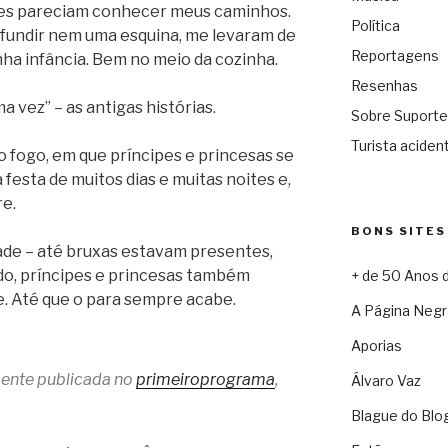
tres pareciam conhecer meus caminhos.
Política
fundir nem uma esquina, me levaram de
Reportagens
ha infância. Bem no meio da cozinha.
Resenhas
a vez” – as antigas histórias.
Sobre Suporte
Turista acident
do fogo, em que príncipes e princesas se
festa de muitos dias e muitas noites e,
re.
BONS SITES
dade – até bruxas estavam presentes,
do, príncipes e princesas também
+ de 50 Anos 
e. Até que o para sempre acabe.
A Página Negr
Aporias
lmente publicada no
primeiroprograma
,
Álvaro Vaz
Blague do Blo