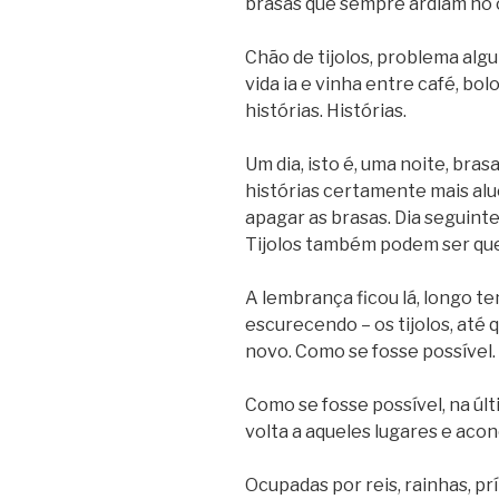
brasas que sempre ardiam no 
Chão de tijolos, problema algu
vida ia e vinha entre café, bol
histórias. Histórias.
Um dia, isto é, uma noite, bra
histórias certamente mais al
apagar as brasas. Dia seguint
Tijolos também podem ser qu
A lembrança ficou lá, longo 
escurecendo – os tijolos, até 
novo. Como se fosse possível.
Como se fosse possível, na úl
volta a aqueles lugares e aco
Ocupadas por reis, rainhas, pr