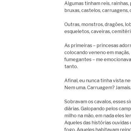
Algumas tinham reis, rainhas, 
bruxas, castelos, carruagens,
Outras, monstros, dragões, l
esqueletos, caveiras, cemitéri
As primeiras – princesas ado
colocando veneno em maçãs, 
fumegantes – me emocionava
tanto.
Afinal, eu nunca tinha vista 
Nem uma. Carruagem? Jamais.
Sobravam os cavalos, esses s
diárias. Galopando pelos ca
milho na mão, em nada eles l
Aqueles das histórias ouvidas 
fogo. Aqueles habitavam reino