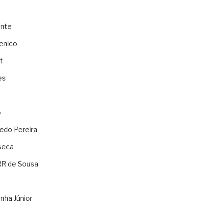
ente
enico
t
es
o
ledo Pereira
seca
RR de Sousa
nha Júnior