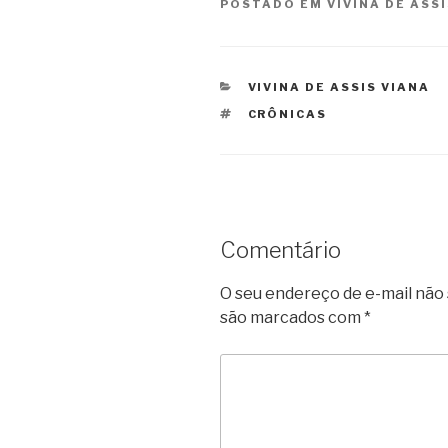
POSTADO EM
VIVINA DE ASS
CATEGORIAS
VIVINA DE ASSIS VIANA
TAGS
CRÔNICAS
Comentário
O seu endereço de e-mail não 
são marcados com
*