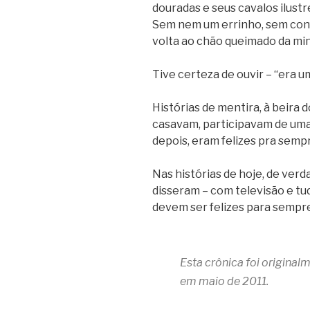
douradas e seus cavalos ilus
Sem nem um errinho, sem con
volta ao chão queimado da min
Tive certeza de ouvir – “era um
Histórias de mentira, à beira 
casavam, participavam de uma 
depois, eram felizes pra semp
Nas histórias de hoje, de ver
disseram – com televisão e tu
devem ser felizes para sempr
Esta crônica foi origina
em maio de 2011.