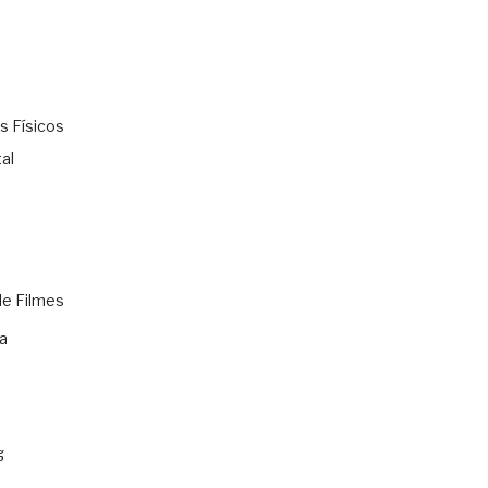
s Físicos
al
de Filmes
a
g