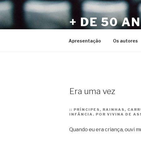
Pular
para
+ DE 50 A
o
conteúdo
Por Sérgio Vaz e Amigos
Apresentação
Os autores
Era uma vez
::
PRÍNCIPES, RAINHAS, CAR
INFÂNCIA. POR VIVINA DE AS
Quando eu era criança, ouvi mu