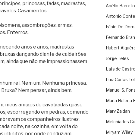
príncipes, princesas, fadas, madrastas,
Anélio Barreto
 cavalos. Casamentos.
Antonio Cont
obisomens, assombrações, armas,
Fábio De Dom
os. Enterros.
Fernando Bran
rmecendo anos e anos, madrastas
Hubert Alquér
bruxas dançando diante de caldeirões
Jorge Teles
m, ainda que não me impressionassem
Laïs de Castr
Luiz Carlos To
nenhum rei. Nem um. Nenhuma princesa.
 Bruxa? Nem pensar, ainda bem.
Manuel S. Fon
Maria Helena 
im, meus amigos de cavalgadas quase
Mary Zaidan
mpos, escorregando em pedras, comendo
embravam os companheiros ilustres.
Melchíades Cu
cada noite, na cozinha, em volta do
Miryam Wiley
s infinitos, por onde conduziam