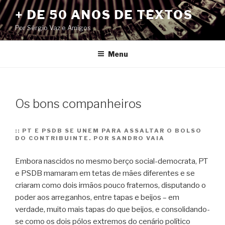
Pular
+ DE 50 ANOS DE TEXTOS
para
Por Sérgio Vaz e Amigos
o
conteúdo
Menu
Os bons companheiros
::
PT E PSDB SE UNEM PARA ASSALTAR O BOLSO
DO CONTRIBUINTE. POR SANDRO VAIA
Embora nascidos no mesmo berço social-democrata, PT
e PSDB mamaram em tetas de mães diferentes e se
criaram como dois irmãos pouco fraternos, disputando o
poder aos arreganhos, entre tapas e beijos – em
verdade, muito mais tapas do que beijos, e consolidando-
se como os dois pólos extremos do cenário político