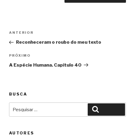
Navegação
Anterior
ANTERIOR
de
Reconheceram o roubo do meu texto
Post
Próximo
PRÓXIMO
A Espécie Humana. Capítulo 40
BUSCA
Pesquisar
Pesquisar
por:
AUTORES