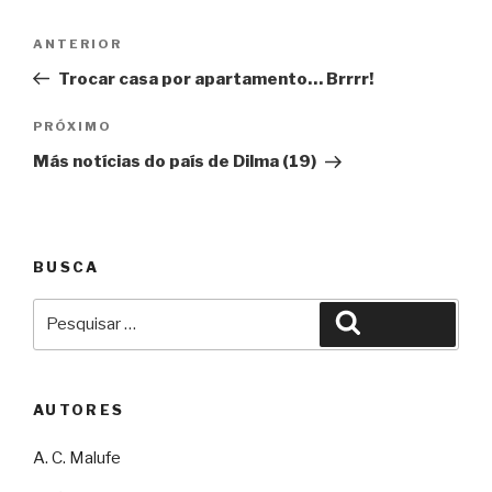
Navegação
Anterior
ANTERIOR
de
Trocar casa por apartamento… Brrrr!
Post
Próximo
PRÓXIMO
Más notícias do país de Dilma (19)
BUSCA
Pesquisar
Pesquisar
por:
AUTORES
A. C. Malufe