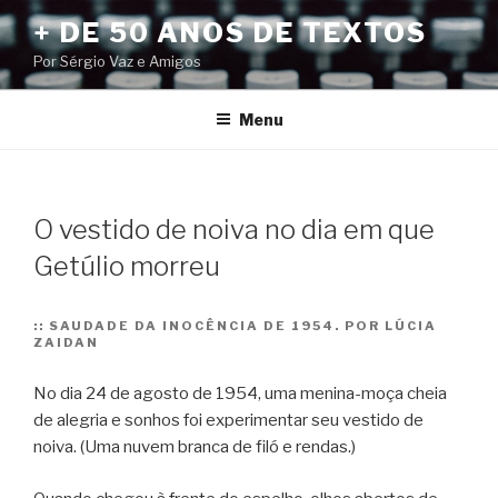
Pular
+ DE 50 ANOS DE TEXTOS
para
Por Sérgio Vaz e Amigos
o
conteúdo
Menu
O vestido de noiva no dia em que
Getúlio morreu
::
SAUDADE DA INOCÊNCIA DE 1954. POR LÚCIA
ZAIDAN
No dia 24 de agosto de 1954, uma menina-moça cheia
de alegria e sonhos foi experimentar seu vestido de
noiva. (Uma nuvem branca de filó e rendas.)