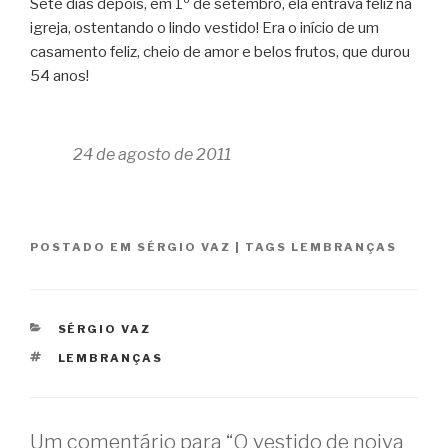
Sete dias depois, em 1º de setembro, ela entrava feliz na
igreja, ostentando o lindo vestido! Era o início de um
casamento feliz, cheio de amor e belos frutos, que durou
54 anos!
24 de agosto de 2011
POSTADO EM
SÉRGIO VAZ
|
TAGS
LEMBRANÇAS
CATEGORIAS
SÉRGIO VAZ
TAGS
LEMBRANÇAS
Um comentário para “O vestido de noiva