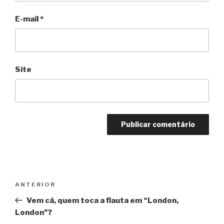
E-mail
*
Site
Navegação
Anterior
ANTERIOR
de
Vem cá, quem toca a flauta em “London,
Post
London”?