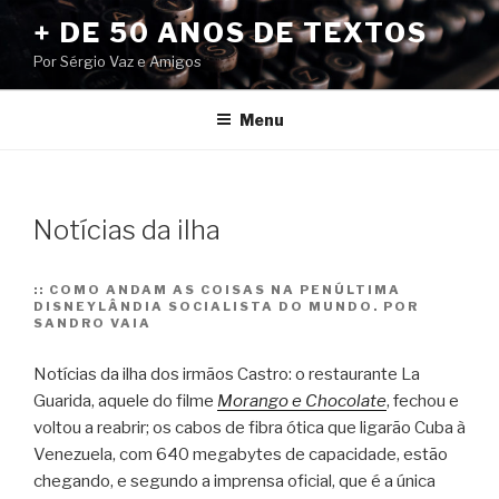
Pular
+ DE 50 ANOS DE TEXTOS
para
Por Sérgio Vaz e Amigos
o
conteúdo
Menu
Notícias da ilha
::
COMO ANDAM AS COISAS NA PENÚLTIMA
DISNEYLÂNDIA SOCIALISTA DO MUNDO. POR
SANDRO VAIA
Notícias da ilha dos irmãos Castro: o restaurante La
Guarida, aquele do filme
Morango e Chocolate
, fechou e
voltou a reabrir;
os cabos de fibra ótica que ligarão Cuba à
Venezuela, com 640 megabytes de capacidade, estão
chegando, e segundo a imprensa oficial, que é a única