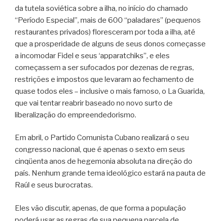
da tutela soviética sobre a ilha, no início do chamado
“Período Especial”, mais de 600 “paladares” (pequenos
restaurantes privados) floresceram por toda a ilha, até
que a prosperidade de alguns de seus donos começasse
a incomodar Fidel e seus ‘apparatchiks”, e eles
começassem a ser sufocados por dezenas de regras,
restrições e impostos que levaram ao fechamento de
quase todos eles – inclusive o mais famoso, o La Guarida,
que vai tentar reabrir baseado no novo surto de
liberalização do empreendedorismo.
Em abril, o Partido Comunista Cubano realizará o seu
congresso nacional, que é apenas o sexto em seus
cinqüenta anos de hegemonia absoluta na direção do
país. Nenhum grande tema ideológico estará na pauta de
Raúl e seus burocratas.
Eles vão discutir, apenas, de que forma a população
poderá usar as regras de sua pequena parcela de