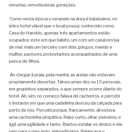
remotas, remotíssimas gerações.
Como nesta época o veraneio na área é baixíssimo, no
único hotel viável que o local possui, conhecido como
Casa do Haroldo, apenas três apartamentos estão
ocupados: este em que habito, um com um casal em lua
de mel, mais um terceiro com dois gringos, marido e
mulher, pastores protestantes acompanhados de uma
penca de filhos.
Ao chegar à praia, pela manhã, as areias não estavam
propriamente desertas. Talvez umas dez ou 15 pessoas,
em grupinhos separados, o que sempre ocorre diante do
hotel. Ah, sim, no começo falava de cachorros, e percebi
o instante em que uma cadelinha desceu da calçada para
perto de nós. Percebi porque, francamente, ali estava
uma cachorrinha simpática. Rabo curto, olhar vivíssimo, e
ágil, uma agilidade e tanto. Bastou estalar os dedos e ela
veio para o meu lado, animadíssima. Balançava o