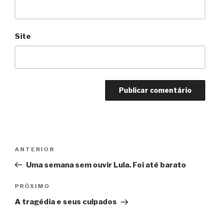
Site
Navegação
Anterior
ANTERIOR
de
Uma semana sem ouvir Lula. Foi até barato
Post
Próximo
PRÓXIMO
A tragédia e seus culpados