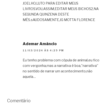
JOELHO,LUTO PARA EDITAR MEUS
LIVROS.VOU,ASSIM,EDITAR MEUS BICHOS2,NA
SEGUNDA QUINZENA DESTE
MÊS.sAUDOSAMENTE,JG MOTTA FLORENCE
Ademar Amâncio
11/03/2024 ÀS 4:29 PM
Eu tenho problema com cópula de animal,eu fico
com vergonha,mas a narrativa é boa,”narrativa”
no sentido de narrar um acontecimento,não
aquela…
Comentário