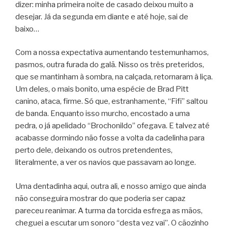
dizer: minha primeira noite de casado deixou muito a
desejar. Já da segunda em diante e até hoje, sai de
baixo…
Com a nossa expectativa aumentando testemunhamos,
pasmos, outra furada do galã. Nisso os três preteridos,
que se mantinham à sombra, na calçada, retornaram à liça.
Um deles, o mais bonito, uma espécie de Brad Pitt
canino, ataca, firme. Só que, estranhamente, “Fifi” saltou
de banda. Enquanto isso murcho, encostado a uma
pedra, o já apelidado “Brochonildo” ofegava. E talvez até
acabasse dormindo não fosse a volta da cadelinha para
perto dele, deixando os outros pretendentes,
literalmente, a ver os navios que passavam ao longe.
Uma dentadinha aqui, outra ali, e nosso amigo que ainda
não conseguira mostrar do que poderia ser capaz
pareceu reanimar. A turma da torcida esfrega as mãos,
cheguei a escutar um sonoro “desta vez vai”. O cãozinho