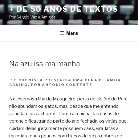
Pular
+ DE 50 ANOS DE TEXTOS
para
Por Sérgio Vaz e Amigos
o
conteúdo
Menu
Na azulíssima manhã
::
O CRONISTA PRESENCIA UMA CENA DE AMOR
CANINO. POR ANTONIO CONTENTE
Na charmosa Ilha do Mosqueiro, perto de Belém do Pará,
não abundam os gatos, mas, desde que me entendo,
abundam os cachorros.
Como a maioria das casas de
veraneio fica grande parte do ano fechada, os vigias que
cuidam delas geralmente possuem cães, vira-latas a
maioria, alguns poucos com traços de raças nobres de