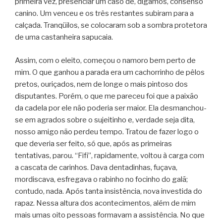
primeira vez, presenciar um caso de, digamos, consenso
canino. Um venceu e os três restantes subiram para a
calçada. Tranqüilos, se colocaram sob a sombra protetora
de uma castanheira sapucaia.
Assim, com o eleito, começou o namoro bem perto de
mim. O que ganhou a parada era um cachorrinho de pêlos
pretos, ouriçados, nem de longe o mais pintoso dos
disputantes. Porém, o que me pareceu foi que a paixão
da cadela por ele não poderia ser maior. Ela desmanchou-
se em agrados sobre o sujeitinho e, verdade seja dita,
nosso amigo não perdeu tempo. Tratou de fazer logo o
que deveria ser feito, só que, após as primeiras
tentativas, parou. “Fifi”, rapidamente, voltou à carga com
a cascata de carinhos. Dava dentadinhas, fuçava,
mordiscava, esfregava o rabinho no focinho do galã;
contudo, nada. Após tanta insistência, nova investida do
rapaz. Nessa altura dos acontecimentos, além de mim
mais umas oito pessoas formavam a assistência. No que