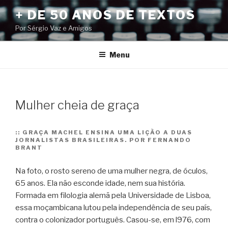
Pular
+ DE 50 ANOS DE TEXTOS
para
Por Sérgio Vaz e Amigos
o
conteúdo
Menu
Mulher cheia de graça
::
GRAÇA MACHEL ENSINA UMA LIÇÃO A DUAS
JORNALISTAS BRASILEIRAS. POR FERNANDO
BRANT
Na foto, o rosto sereno de uma mulher negra, de óculos,
65 anos. Ela não esconde idade, nem sua história.
Formada em filologia alemã pela Universidade de Lisboa,
essa moçambicana lutou pela independência de seu país,
contra o colonizador português.
Casou-se, em l976, com