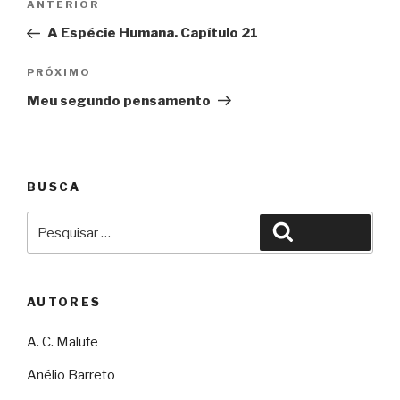
Anterior
ANTERIOR
de
A Espécie Humana. Capítulo 21
Post
Próximo
PRÓXIMO
Meu segundo pensamento
BUSCA
Pesquisar
Pesquisar
por:
AUTORES
A. C. Malufe
Anélio Barreto