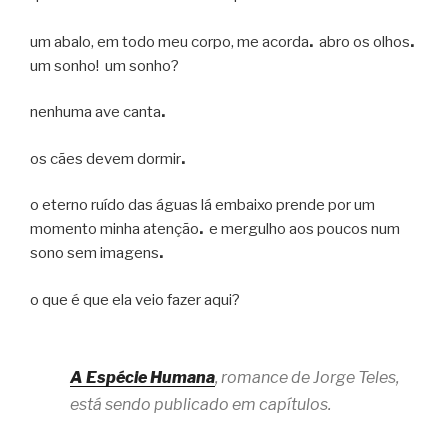
um abalo, em todo meu corpo, me acorda
.
abro os olhos
.
um sonho! um sonho?
nenhuma ave canta
.
os cães devem dormir
.
o eterno ruído das águas lá embaixo prende por um
momento minha atenção
.
e mergulho aos poucos num
sono sem imagens
.
o que é que ela veio fazer aqui?
A Espécie Humana
, romance de Jorge Teles,
está sendo publicado em capítulos.