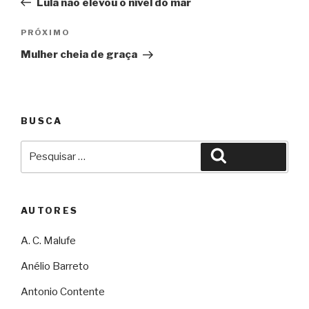
Lula não elevou o nível do mar
Post
Próximo
PRÓXIMO
Mulher cheia de graça
BUSCA
Pesquisar
Pesquisar
por:
AUTORES
A. C. Malufe
Anélio Barreto
Antonio Contente