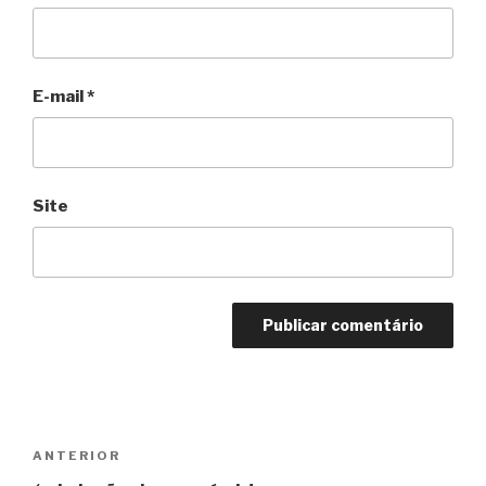
E-mail
*
Site
Navegação
Anterior
ANTERIOR
de