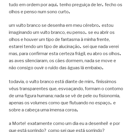
tudo em ordem por aqui
.
tenho preguiça de ler
.
fecho os
olhos e penso num sono curto
.
um vulto branco se desenha em meu cérebro
.
estou
imaginando um vulto branco, eu penso
.
se eu abrir os
olhos e houver um tipo de fantasma à minha frente,
estarei tendo um tipo de alucinação
.
sei que nada verei
mas, para confirmar esta certeza frágil, eu abro os olhos
.
as aves silenciaram, os cães dormem, nada se move e
não consigo ouvir o ruído das águas lá embaixo
.
todavia, o vulto branco está diante de mim
.
finíssimos
véus transparentes que, esvoaçando, formam o contorno
de uma figura humana; nada se vê de pele ou fisionomia,
apenas os volumes como que flutuando no espaço
.
e
sobre a cabeça uma imensa coroa
.
a Morte! exatamente como um dia eu a desenhei! e por
que está sorrindo? como sei que está sorrindo?