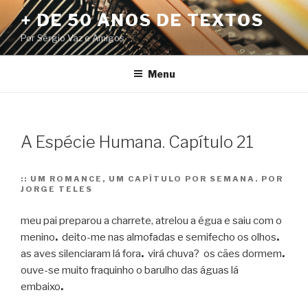
Pular
+ DE 50 ANOS DE TEXTOS
para
Por Sérgio Vaz e Amigos
o
conteúdo
Menu
A Espécie Humana. Capítulo 21
::
UM ROMANCE, UM CAPÍTULO POR SEMANA. POR
JORGE TELES
meu pai preparou a charrete, atrelou a égua e saiu com o
menino
.
deito-me nas almofadas e semifecho os olhos
.
as aves silenciaram lá fora
.
virá chuva? os cães dormem
.
ouve-se muito fraquinho o barulho das águas lá
embaixo
.