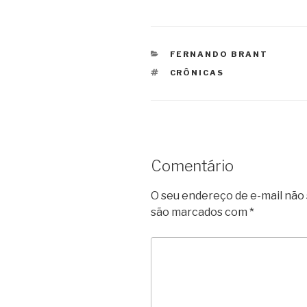
CATEGORIAS
FERNANDO BRANT
TAGS
CRÔNICAS
Comentário
O seu endereço de e-mail não 
são marcados com
*