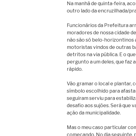
Na manhã de quinta-feira, ac
outro lado da encruzilhada/pr
Funcionários da Prefeitura a
moradores de nossa cidade desp
não são só belo-horizontinos 
motoristas vindos de outras 
detritos na via pública. E o q
pergunto a um deles, que faz 
rápido.
Vão gramar o local e plantar, 
símbolo escolhido para afastar
seguiram serviu para estabiliz
desafio aos sujões. Será que v
ação da municipalidade.
Mas o meu caso particular co
começando. No dia seguinte, 