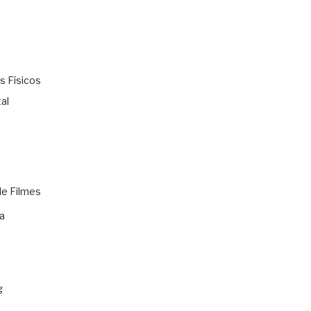
s Físicos
al
de Filmes
a
g