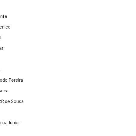
ente
enico
t
es
o
ledo Pereira
seca
RR de Sousa
nha Júnior