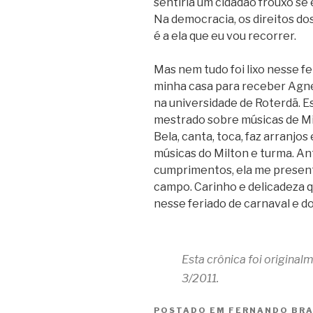
sentiria um cidadão frouxo se
Na democracia, os direitos dos
é a ela que eu vou recorrer.
Mas nem tudo foi lixo nesse fe
minha casa para receber Agne
na universidade de Roterdã. E
mestrado sobre músicas de Mi
Bela, canta, toca, faz arranjo
músicas do Milton e turma. An
cumprimentos, ela me present
campo. Carinho e delicadeza
nesse feriado de carnaval e d
Esta crônica foi origina
3/2011.
POSTADO EM
FERNANDO BR