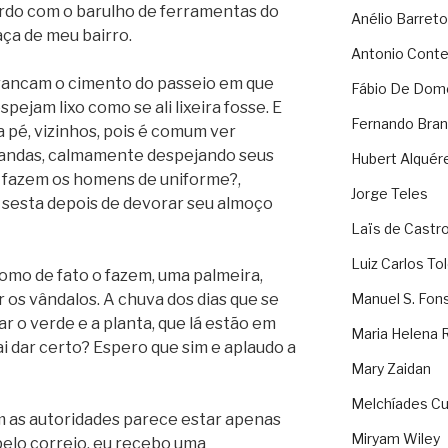
ordo com o barulho de ferramentas do
Anélio Barreto
aça de meu bairro.
Antonio Cont
rrancam o cimento do passeio em que
Fábio De Dom
ejam lixo como se ali lixeira fosse. E
Fernando Bran
a pé, vizinhos, pois é comum ver
bandas, calmamente despejando seus
Hubert Alquér
ue fazem os homens de uniforme?,
Jorge Teles
a sesta depois de devorar seu almoço
Laïs de Castr
Luiz Carlos To
como de fato o fazem, uma palmeira,
 os vândalos. A chuva dos dias que se
Manuel S. Fon
ar o verde e a planta, que lá estão em
Maria Helena 
ai dar certo? Espero que sim e aplaudo a
Mary Zaidan
Melchíades Cu
m as autoridades parece estar apenas
Miryam Wiley
pelo correio, eu recebo uma