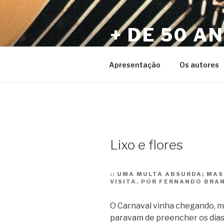
Pular
para
+ DE 50 A
o
conteúdo
Por Sérgio Vaz e Amigos
Apresentação
Os autores
Lixo e flores
::
UMA MULTA ABSURDA; MAS
VISITA. POR FERNANDO BRA
O Carnaval vinha chegando, 
paravam de preencher os dias 