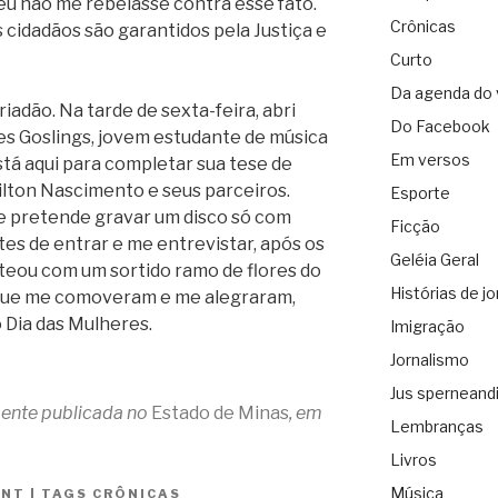
 eu não me rebelasse contra esse fato.
Crônicas
 cidadãos são garantidos pela Justiça e
Curto
Da agenda do 
riadão. Na tarde de sexta-feira, abri
Do Facebook
s Goslings, jovem estudante de música
Em versos
stá aqui para completar sua tese de
lton Nascimento e seus parceiros.
Esporte
s e pretende gravar um disco só com
Ficção
tes de entrar e me entrevistar, após os
Geléia Geral
eou com um sortido ramo de flores do
Histórias de jo
 que me comoveram e me alegraram,
o Dia das Mulheres.
Imigração
Jornalismo
Jus sperneand
lmente publicada no
Estado de Minas
, em
Lembranças
Livros
Música
ANT
|
TAGS
CRÔNICAS