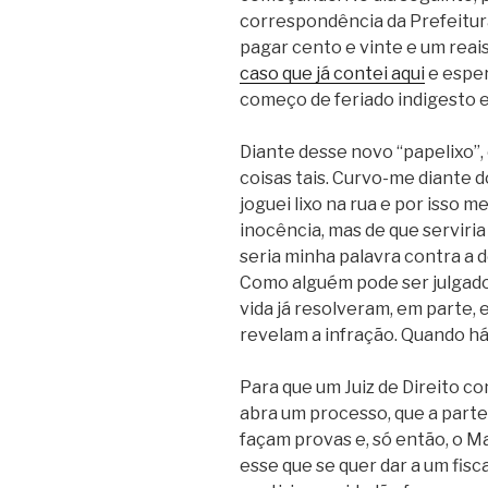
correspondência da Prefeitura
pagar cento e vinte e um reai
caso que já contei aqui
e esper
começo de feriado indigesto 
Diante desse novo “papelixo”,
coisas tais. Curvo-me diante do
joguei lixo na rua e por isso 
inocência, mas de que serviria 
seria minha palavra contra a d
Como alguém pode ser julgado
vida já resolveram, em parte,
revelam a infração. Quando há
Para que um Juiz de Direito c
abra um processo, que a parte
façam provas e, só então, o M
esse que se quer dar a um fisc