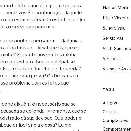
, um boleto bancário que me intima a
Nelson Merlin
s e centavos. É a continuação daquele
Plínio Vicente
o não estar chateando os leitores. Que
eles reservaram para mim.
Sandro Vaia
Sérgio Vaz
 eu me ponho a pensar em cidadania e
 autoritarismo oficial que diz que eu
Valdir Sanches
me multa? Eu canto aos ventos minha
Vera Vaia
eu contestar o fiscal municipal, se
ele e a decisão final lhe pertenceria?
Vivina de Assi
 culpado sem prova? Os Detrans da
 esse problema com as fotos que
.
TAGS
Artigos
ondene alguém, é necessário que se
 acusada se defenda livremente, que se
Cinema
agistrado dá sua decisão. Que poder é
Compilações
al, que onipotência é essa? Eu me
Comportamen