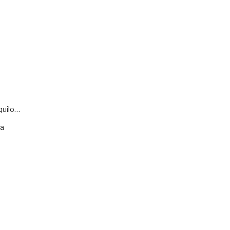
quilo…
va