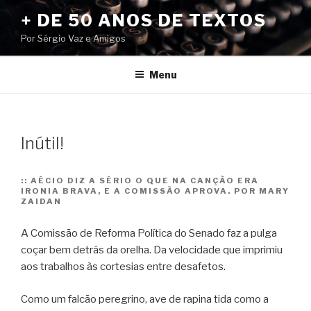
Pular
+ DE 50 ANOS DE TEXTOS
para
Por Sérgio Vaz e Amigos
o
conteúdo
Menu
Inútil!
::
AÉCIO DIZ A SÉRIO O QUE NA CANÇÃO ERA
IRONIA BRAVA, E A COMISSÃO APROVA. POR MARY
ZAIDAN
A Comissão de Reforma Política do Senado faz a pulga
coçar bem detrás da orelha. Da velocidade que imprimiu
aos trabalhos às cortesias entre desafetos.
Como um falcão peregrino, ave de rapina tida como a