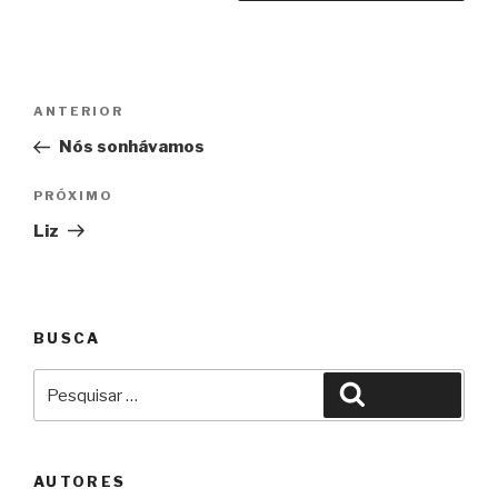
Navegação
Anterior
ANTERIOR
de
Nós sonhávamos
Post
Próximo
PRÓXIMO
Liz
BUSCA
Pesquisar
Pesquisar
por:
AUTORES