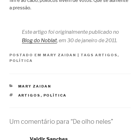
fim e ao cabo, políticos vivem de votos. Que se aumente
a pressão.
Este artigo foi originalmente publicado no
Blog do Noblat
, em 30 de janeiro de 2011.
POSTADO EM
MARY ZAIDAN
|
TAGS
ARTIGOS
,
POLÍTICA
CATEGORIAS
MARY ZAIDAN
TAGS
ARTIGOS
,
POLÍTICA
Um comentário para “De olho neles”
Valdir Sanches