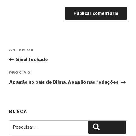
Navegação
Anterior
ANTERIOR
de
Sinal fechado
Post
Próximo
PRÓXIMO
Apagão no país de Dilma. Apagão nas redações
BUSCA
Pesquisar
Pesquisar
por: