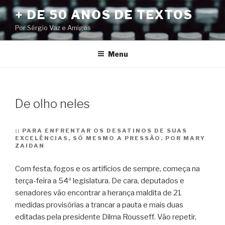
Pular
+ DE 50 ANOS DE TEXTOS
para
Por Sérgio Vaz e Amigos
o
conteúdo
Menu
De olho neles
::
PARA ENFRENTAR OS DESATINOS DE SUAS
EXCELÊNCIAS, SÓ MESMO A PRESSÃO. POR MARY
ZAIDAN
Com festa, fogos e os artifícios de sempre, começa na
terça-feira a 54ª legislatura. De cara, deputados e
senadores vão encontrar a herança maldita de 21
medidas provisórias a trancar a pauta e mais duas
editadas pela presidente Dilma Rousseff.
Vão repetir,