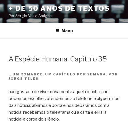
Pular
+ DE 50 ANOS DE TEXTOS
para
Por Sérgio Vaz e Amigos
o
conteúdo
Menu
A Espécie Humana. Capítulo 35
::
UM ROMANCE, UM CAPÍTULO POR SEMANA. POR
JORGE TELES
não gostaria de viver novamente aquela manhã. não
podemos escolher: atendemos ao telefone e alguém nos
dá a notícia; abrimos a porta e nos deparamos com a
notícia; recebemos o telegrama ou a carta e ei-la, a
notícia. a coroa do silêncio.