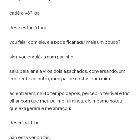
cadê o vô?, pai.
deve estar lá fora.
vou falar com ele. ela pode ficar aqui mais um pouco?
sim. vou enrolá-la num paninho.
saiu. pela janela vi os dois agachados, conversando, um
em frente ao outro, meu pai de costas para mim.
ao entrarem, muito tempo depois, percebi o terrível e frio
olhar com que meu pai me fulminou. ele mesmo notou
que exagerara e me abraçou:
desculpa, filho!
não está sendo fácil!