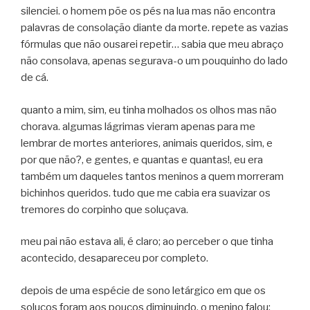
silenciei. o homem põe os pés na lua mas não encontra
palavras de consolação diante da morte. repete as vazias
fórmulas que não ousarei repetir… sabia que meu abraço
não consolava, apenas segurava-o um pouquinho do lado
de cá.
quanto a mim, sim, eu tinha molhados os olhos mas não
chorava. algumas lágrimas vieram apenas para me
lembrar de mortes anteriores, animais queridos, sim, e
por que não?, e gentes, e quantas e quantas!, eu era
também um daqueles tantos meninos a quem morreram
bichinhos queridos. tudo que me cabia era suavizar os
tremores do corpinho que soluçava.
meu pai não estava ali, é claro; ao perceber o que tinha
acontecido, desapareceu por completo.
depois de uma espécie de sono letárgico em que os
soluços foram aos poucos diminuindo, o menino falou: