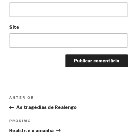
Site
Navegação
Anterior
ANTERIOR
de
As tragédias de Realengo
Post
Próximo
PRÓXIMO
Reali Jr. e o amanhã