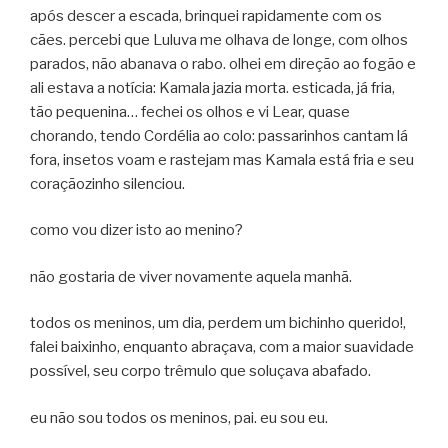
após descer a escada, brinquei rapidamente com os
cães. percebi que Luluva me olhava de longe, com olhos
parados, não abanava o rabo. olhei em direção ao fogão e
ali estava a notícia: Kamala jazia morta. esticada, já fria,
tão pequenina… fechei os olhos e vi Lear, quase
chorando, tendo Cordélia ao colo: passarinhos cantam lá
fora, insetos voam e rastejam mas Kamala está fria e seu
coraçãozinho silenciou.
como vou dizer isto ao menino?
não gostaria de viver novamente aquela manhã.
todos os meninos, um dia, perdem um bichinho querido!,
falei baixinho, enquanto abraçava, com a maior suavidade
possível, seu corpo trêmulo que soluçava abafado.
eu não sou todos os meninos, pai. eu sou eu.