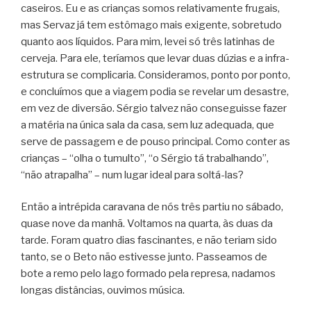
caseiros. Eu e as crianças somos relativamente frugais,
mas Servaz já tem estômago mais exigente, sobretudo
quanto aos líquidos. Para mim, levei só três latinhas de
cerveja. Para ele, teríamos que levar duas dúzias e a infra-
estrutura se complicaria. Consideramos, ponto por ponto,
e concluímos que a viagem podia se revelar um desastre,
em vez de diversão. Sérgio talvez não conseguisse fazer
a matéria na única sala da casa, sem luz adequada, que
serve de passagem e de pouso principal. Como conter as
crianças – “olha o tumulto”, “o Sérgio tá trabalhando”,
“não atrapalha” – num lugar ideal para soltá-las?
Então a intrépida caravana de nós três partiu no sábado,
quase nove da manhã. Voltamos na quarta, às duas da
tarde. Foram quatro dias fascinantes, e não teriam sido
tanto, se o Beto não estivesse junto. Passeamos de
bote a remo pelo lago formado pela represa, nadamos
longas distâncias, ouvimos música.