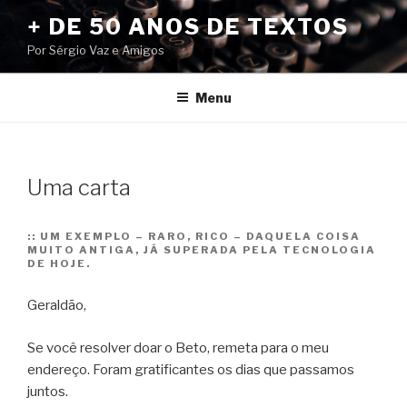
Pular
+ DE 50 ANOS DE TEXTOS
para
Por Sérgio Vaz e Amigos
o
conteúdo
Menu
Uma carta
::
UM EXEMPLO – RARO, RICO – DAQUELA COISA
MUITO ANTIGA, JÁ SUPERADA PELA TECNOLOGIA
DE HOJE.
Geraldão,
Se você resolver doar o Beto, remeta para o meu
endereço. Foram gratificantes os dias que passamos
juntos.