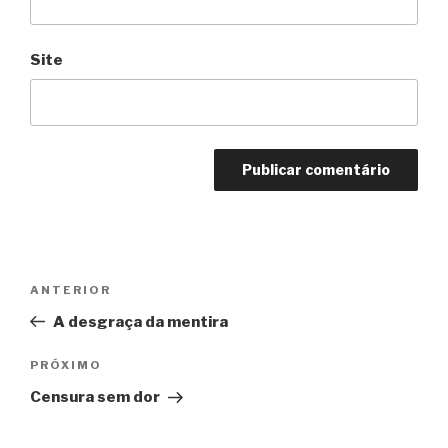
Site
Navegação
Anterior
ANTERIOR
de
A desgraça da mentira
Post
Próximo
PRÓXIMO
Censura sem dor