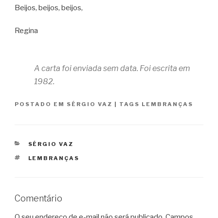
Beijos, beijos, beijos,
Regina
A carta foi enviada sem data. Foi escrita em
1982.
POSTADO EM
SÉRGIO VAZ
|
TAGS
LEMBRANÇAS
CATEGORIAS
SÉRGIO VAZ
TAGS
LEMBRANÇAS
Comentário
O seu endereço de e-mail não será publicado.
Campos