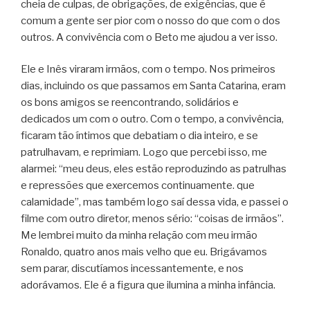
cheia de culpas, de obrigações, de exigências, que é
comum a gente ser pior com o nosso do que com o dos
outros. A convivência com o Beto me ajudou a ver isso.
Ele e Inês viraram irmãos, com o tempo. Nos primeiros
dias, incluindo os que passamos em Santa Catarina, eram
os bons amigos se reencontrando, solidários e
dedicados um com o outro. Com o tempo, a convivência,
ficaram tão íntimos que debatiam o dia inteiro, e se
patrulhavam, e reprimiam. Logo que percebi isso, me
alarmei: “meu deus, eles estão reproduzindo as patrulhas
e repressões que exercemos continuamente. que
calamidade”, mas também logo saí dessa vida, e passei o
filme com outro diretor, menos sério: “coisas de irmãos”.
Me lembrei muito da minha relação com meu irmão
Ronaldo, quatro anos mais velho que eu. Brigávamos
sem parar, discutíamos incessantemente, e nos
adorávamos. Ele é a figura que ilumina a minha infância.