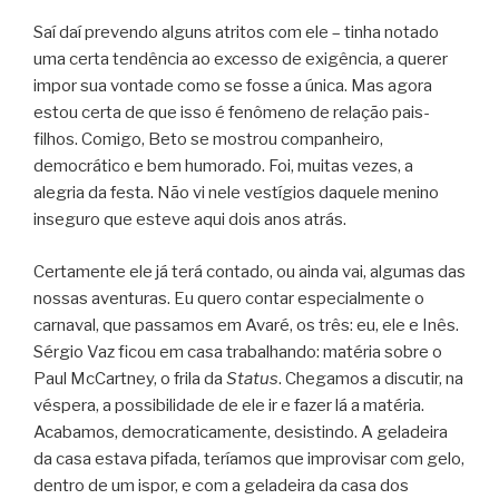
Saí daí prevendo alguns atritos com ele – tinha notado
uma certa tendência ao excesso de exigência, a querer
impor sua vontade como se fosse a única. Mas agora
estou certa de que isso é fenômeno de relação pais-
filhos. Comigo, Beto se mostrou companheiro,
democrático e bem humorado. Foi, muitas vezes, a
alegria da festa. Não vi nele vestígios daquele menino
inseguro que esteve aqui dois anos atrás.
Certamente ele já terá contado, ou ainda vai, algumas das
nossas aventuras. Eu quero contar especialmente o
carnaval, que passamos em Avaré, os três: eu, ele e Inês.
Sérgio Vaz ficou em casa trabalhando: matéria sobre o
Paul McCartney, o frila da
Status
. Chegamos a discutir, na
véspera, a possibilidade de ele ir e fazer lá a matéria.
Acabamos, democraticamente, desistindo. A geladeira
da casa estava pifada, teríamos que improvisar com gelo,
dentro de um ispor, e com a geladeira da casa dos