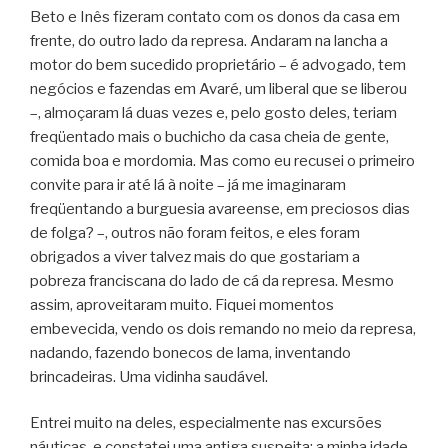
Beto e Inês fizeram contato com os donos da casa em
frente, do outro lado da represa. Andaram na lancha a
motor do bem sucedido proprietário – é advogado, tem
negócios e fazendas em Avaré, um liberal que se liberou
–, almoçaram lá duas vezes e, pelo gosto deles, teriam
freqüentado mais o buchicho da casa cheia de gente,
comida boa e mordomia. Mas como eu recusei o primeiro
convite para ir até lá à noite – já me imaginaram
freqüentando a burguesia avareense, em preciosos dias
de folga? –, outros não foram feitos, e eles foram
obrigados a viver talvez mais do que gostariam a
pobreza franciscana do lado de cá da represa. Mesmo
assim, aproveitaram muito. Fiquei momentos
embevecida, vendo os dois remando no meio da represa,
nadando, fazendo bonecos de lama, inventando
brincadeiras. Uma vidinha saudável.
Entrei muito na deles, especialmente nas excursões
náuticas, e constatei uma antiga suspeita: a minha idade