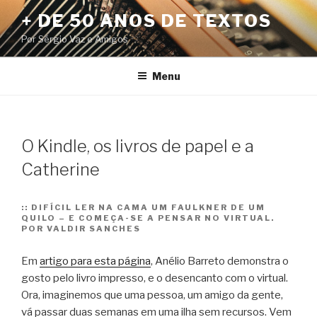
Pular
+ DE 50 ANOS DE TEXTOS
para
Por Sérgio Vaz e Amigos
o
conteúdo
Menu
O Kindle, os livros de papel e a
Catherine
::
DIFÍCIL LER NA CAMA UM FAULKNER DE UM
QUILO – E COMEÇA-SE A PENSAR NO VIRTUAL.
POR VALDIR SANCHES
Em
artigo para esta página
, Anélio Barreto demonstra o
gosto pelo livro impresso, e o desencanto com o virtual.
Ora, imaginemos que uma pessoa, um amigo da gente,
vá passar duas semanas em uma ilha sem recursos. Vem