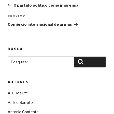
de
O partido político como imprensa
Post
Próximo
PRÓXIMO
Comércio internacional de armas
BUSCA
Pesquisar
Pesquisar
por:
AUTORES
A. C. Malufe
Anélio Barreto
Antonio Contente