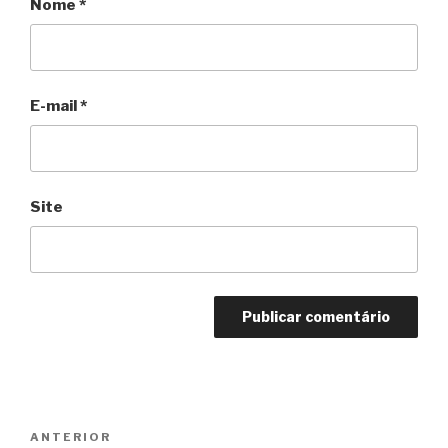
Nome
*
E-mail
*
Site
Navegação
Anterior
ANTERIOR