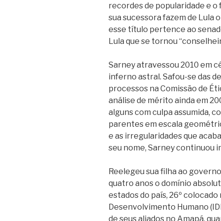
recordes de popularidade e o 
sua sucessora fazem de Lula o
esse título pertence ao senad
Lula que se tornou “conselheir
Sarney atravessou 2010 em cé
inferno astral. Safou-se das 
processos na Comissão de Éti
análise de mérito ainda em 20
alguns com culpa assumida, c
parentes em escala geométrica
e as irregularidades que acab
seu nome, Sarney continuou i
Reelegeu sua filha ao govern
quatro anos o domínio absolu
estados do país, 26º colocado 
Desenvolvimento Humano (IDH)
de seus aliados no Amapá, q