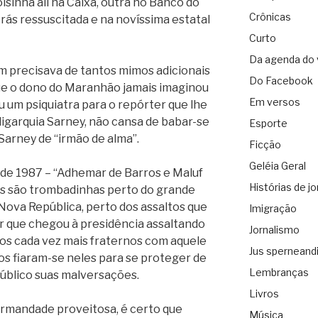
sinha ali na Caixa, outra no Banco do
Crônicas
brás ressuscitada e na novíssima estatal
Curto
Da agenda do 
m precisava de tantos mimos adicionais
Do Facebook
que o dono do Maranhão jamais imaginou
Em versos
 um psiquiatra para o repórter que lhe
igarquia Sarney, não cansa de babar-se
Esporte
arney de “irmão de alma”.
Ficção
Geléia Geral
 de 1987 – “Adhemar de Barros e Maluf
Histórias de jo
les são trombadinhas perto do grande
Nova República, perto dos assaltos que
Imigração
or que chegou à presidência assaltando
Jornalismo
ços cada vez mais fraternos com aquele
Jus sperneand
os fiaram-se neles para se proteger de
Lembranças
úblico suas malversações.
Livros
irmandade proveitosa, é certo que
Música