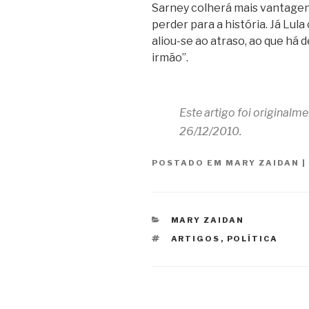
Sarney colherá mais vantagen
perder para a história. Já Lul
aliou-se ao atraso, ao que há de
irmão”.
Este artigo foi originalm
26/12/2010.
POSTADO EM
MARY ZAIDAN
|
CATEGORIAS
MARY ZAIDAN
TAGS
ARTIGOS
,
POLÍTICA