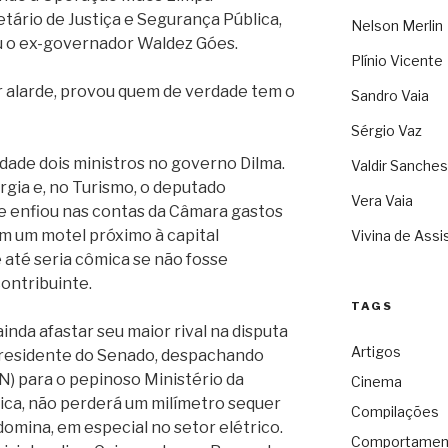
ário de Justiça e Segurança Pública,
Nelson Merlin
eu o ex-governador Waldez Góes.
Plínio Vicente
r alarde, provou quem de verdade tem o
Sandro Vaia
Sérgio Vaz
dade dois ministros no governo Dilma.
Valdir Sanches
gia e, no Turismo, o deputado
Vera Vaia
e enfiou nas contas da Câmara gastos
em um motel próximo à capital
Vivina de Assi
até seria cômica se não fosse
contribuinte.
TAGS
nda afastar seu maior rival na disputa
Artigos
residente do Senado, despachando
N) para o pepinoso Ministério da
Cinema
dica, não perderá um milímetro sequer
Compilações
domina, em especial no setor elétrico.
Comportamen