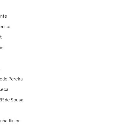
ente
enico
t
es
o
ledo Pereira
seca
RR de Sousa
nha Júnior