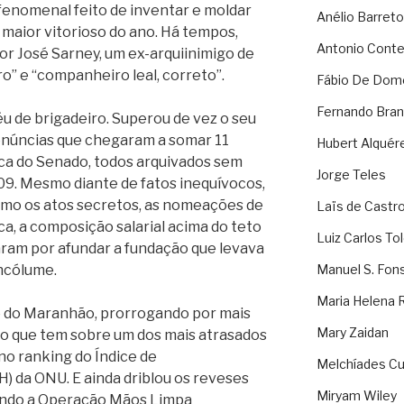
fenomenal feito de inventar e moldar
Anélio Barreto
 maior vitorioso do ano.
Há tempos,
Antonio Cont
or José Sarney, um ex-arquiinimigo de
o” e “companheiro leal, correto”.
Fábio De Dom
Fernando Bran
u de brigadeiro. Superou de vez o seu
denúncias que chegaram a somar 11
Hubert Alquér
ca do Senado, todos arquivados sem
Jorge Teles
09. Mesmo diante de fatos inequívocos,
omo os atos secretos, as nomeações de
Laïs de Castr
, a composição salarial acima do teto
Luiz Carlos To
aram por afundar a fundação que levava
ncólume.
Manuel S. Fon
Maria Helena 
o do Maranhão, prorrogando por mais
Mary Zaidan
to que tem sobre um dos mais atrasados
no ranking do Índice de
Melchíades Cu
 da ONU. E ainda driblou os reveses
Miryam Wiley
uando a Operação Mãos Limpa