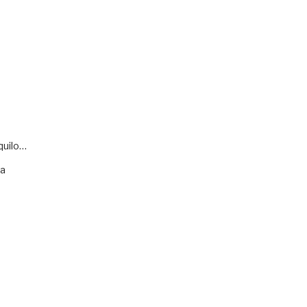
quilo…
va