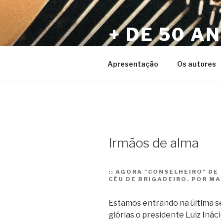
Pular
para
+ DE 50 A
o
conteúdo
Por Sérgio Vaz e Amigos
Apresentação
Os autores
Irmãos de alma
::
AGORA "CONSELHEIRO" DE 
CÉU DE BRIGADEIRO. POR M
Estamos entrando na última s
glórias o presidente Luiz Inác