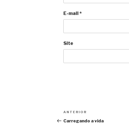
E-mail
*
Site
Navegação
Anterior
ANTERIOR
de
Carregando a vida