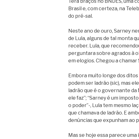
Terá braços no BNDES, uma coi
Brasil e, com certeza, na Tele
do pré-sal.
Neste ano de ouro, Sarney ne
de Lula, alguns de tal monta 
receber. Lula, que recomendou
perguntara sobre agrados à ol
em elogios. Chegou a chamar S
Embora muito longe dos ditos
podem ser ladrão (sic), mas e
ladrão que é o governante da 
ele faz”; “Sarney é um impost
o poder”-, Lula tem mesmo la
que chamava de ladrão. E amb
denúncias que expunham ao p
Mas se hoje essa parece uma 