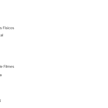
s Físicos
al
de Filmes
a
g