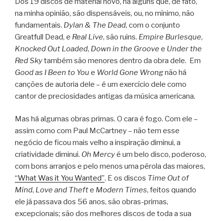
Dos 19 discos de material novo, há alguns que, de fato,
na minha opinião, são dispensáveis, ou, no mínimo, não
fundamentais.
Dylan & The Dead
, com o conjunto
Greatfull Dead, e
Real Live
, são ruins.
Empire Burlesque
,
Knocked Out Loaded
,
Down in the Groove
e
Under the
Red Sky
também são menores dentro da obra dele. Em
Good as I Been to You
e
World Gone Wrong
não há
canções de autoria dele – é um exercício dele como
cantor de preciosidades antigas da música americana.
Mas há algumas obras primas. O cara é fogo. Com ele –
assim como com Paul McCartney – não tem esse
negócio de ficou mais velho a inspiração diminui, a
criatividade diminui.
Oh Mercy
é um belo disco, poderoso,
com bons arranjos e pelo menos uma pérola das maiores,
“What Was it You Wanted”
. E os discos
Time Out of
Mind
,
Love and Theft
e
Modern Times
, feitos quando
ele já passava dos 56 anos, são obras-primas,
excepcionais; são dos melhores discos de toda a sua