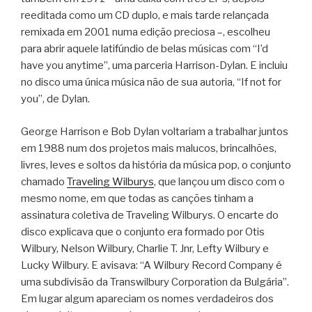
reeditada como um CD duplo, e mais tarde relançada
remixada em 2001 numa edição preciosa –, escolheu
para abrir aquele latifúndio de belas músicas com “I’d
have you anytime”, uma parceria Harrison-Dylan. E incluiu
no disco uma única música não de sua autoria, “If not for
you”, de Dylan.
George Harrison e Bob Dylan voltariam a trabalhar juntos
em 1988 num dos projetos mais malucos, brincalhões,
livres, leves e soltos da história da música pop, o conjunto
chamado
Traveling Wilburys
, que lançou um disco com o
mesmo nome, em que todas as canções tinham a
assinatura coletiva de Traveling Wilburys. O encarte do
disco explicava que o conjunto era formado por Otis
Wilbury, Nelson Wilbury, Charlie T. Jnr, Lefty Wilbury e
Lucky Wilbury. E avisava: “A Wilbury Record Company é
uma subdivisão da Transwilbury Corporation da Bulgária”.
Em lugar algum apareciam os nomes verdadeiros dos