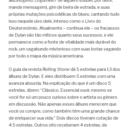
alucinógeno, cogumelo? se alguém souber, por favor,
mande mensagem), gim de beira de estrada, e suas
próprias mutações psicodélicas do blues, cantando tudo
isso naquele uivo dele, intenso como o Livro do
Deuteronômio. Atualmente – continua ele – os fracassos
de Dylan são tão míticos quanto seus sucessos, e ele
permanece como a fonte de vitalidade mais durável do
rock, um vagabundo misterioso com suas botas vagando
por todo o mapa da música americana.
O guia da revista
Rolling Stone
dá 5 estrelas para 13 dos
álbuns de Dylan. E eles distribuem 5 estrelas com uma
avareza absurda. Na explicação do que é um disco 5
estrelas, dizem: “Clássico. Essencial ouvir, mesmo se
você for só um pouco curioso sobre o artista ou gênero
em discussão. Não apenas esses álbuns merecem que
você os compre, como também têm uma grande chance
de enriquecer sua vida.” Dois discos tiveram cotação de
4.5 estrelas. Outros oito receberam 4 estrelas, de