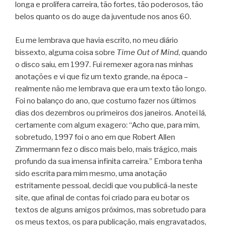
longa e prolífera carreira, tão fortes, tão poderosos, tão
belos quanto os do auge da juventude nos anos 60.
Eu me lembrava que havia escrito, no meu diário
bissexto, alguma coisa sobre
Time Out of Mind
, quando
o disco saiu, em 1997. Fui remexer agora nas minhas
anotações e vi que fiz um texto grande, na época –
realmente não me lembrava que era um texto tão longo.
Foi no balanço do ano, que costumo fazer nos últimos
dias dos dezembros ou primeiros dos janeiros. Anotei lá,
certamente com algum exagero: “Acho que, para mim,
sobretudo, 1997 foi o ano em que Robert Allen
Zimmermann fez o disco mais belo, mais trágico, mais
profundo da sua imensa infinita carreira.” Embora tenha
sido escrita para mim mesmo, uma anotação
estritamente pessoal, decidi que vou publicá-la neste
site, que afinal de contas foi criado para eu botar os
textos de alguns amigos próximos, mas sobretudo para
os meus textos, os para publicação, mais engravatados,