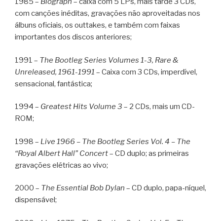
1985 –
Biograph
– caixa com 5 LPs, mais tarde 3 CDs,
com canções inéditas, gravações não aproveitadas nos
álbuns oficiais, os outtakes, e também com faixas
importantes dos discos anteriores;
1991 –
The Bootleg Series Volumes 1-3, Rare &
Unreleased, 1961-1991
– Caixa com 3 CDs, imperdível,
sensacional, fantástica;
1994 –
Greatest Hits Volume 3
– 2 CDs, mais um CD-
ROM;
1998 –
Live 1966 – The Bootleg Series Vol. 4 – The
“Royal Albert Hall” Concert
– CD duplo; as primeiras
gravações elétricas ao vivo;
2000 –
The Essential Bob Dylan
– CD duplo, papa-níquel,
dispensável;