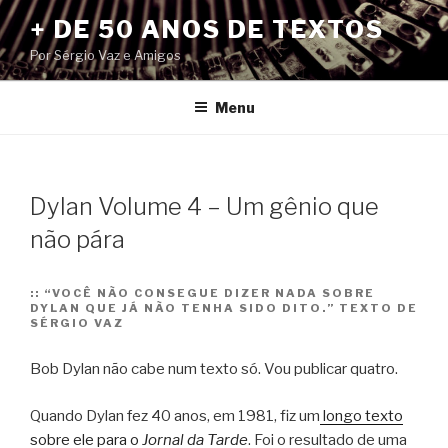
Pular
+ DE 50 ANOS DE TEXTOS
para
Por Sérgio Vaz e Amigos
o
conteúdo
Menu
Dylan Volume 4 – Um gênio que
não pára
::
“VOCÊ NÃO CONSEGUE DIZER NADA SOBRE
DYLAN QUE JÁ NÃO TENHA SIDO DITO.” TEXTO DE
SÉRGIO VAZ
Bob Dylan não cabe num texto só. Vou publicar quatro.
Quando Dylan fez 40 anos, em 1981, fiz um
longo texto
sobre ele para o
Jornal da Tarde
. Foi o resultado de uma