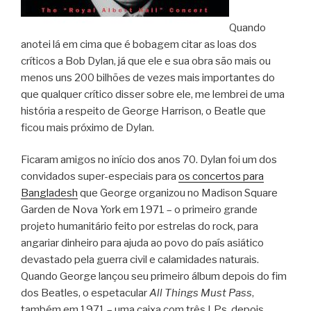
Quando
anotei lá em cima que é bobagem citar as loas dos
críticos a Bob Dylan, já que ele e sua obra são mais ou
menos uns 200 bilhões de vezes mais importantes do
que qualquer crítico disser sobre ele, me lembrei de uma
história a respeito de George Harrison, o Beatle que
ficou mais próximo de Dylan.
Ficaram amigos no início dos anos 70. Dylan foi um dos
convidados super-especiais para
os concertos para
Bangladesh
que George organizou no Madison Square
Garden de Nova York em 1971 – o primeiro grande
projeto humanitário feito por estrelas do rock, para
angariar dinheiro para ajuda ao povo do país asiático
devastado pela guerra civil e calamidades naturais.
Quando George lançou seu primeiro álbum depois do fim
dos Beatles, o espetacular
All Things Must Pass
,
também em 1971 – uma caixa com três LPs, depois