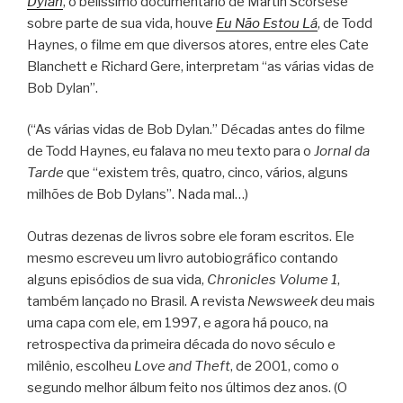
Dylan
, o belíssimo documentário de Martin Scorsese
sobre parte de sua vida, houve
Eu Não Estou Lá
, de Todd
Haynes, o filme em que diversos atores, entre eles Cate
Blanchett e Richard Gere, interpretam “as várias vidas de
Bob Dylan”.
(“As várias vidas de Bob Dylan.” Décadas antes do filme
de Todd Haynes, eu falava no meu texto para o
Jornal da
Tarde
que “existem três, quatro, cinco, vários, alguns
milhões de Bob Dylans”. Nada mal…)
Outras dezenas de livros sobre ele foram escritos. Ele
mesmo escreveu um livro autobiográfico contando
alguns episódios de sua vida,
Chronicles Volume 1
,
também lançado no Brasil. A revista
Newsweek
deu mais
uma capa com ele, em 1997, e agora há pouco, na
retrospectiva da primeira década do novo século e
milênio, escolheu
Love and Theft
, de 2001, como o
segundo melhor álbum feito nos últimos dez anos. (O