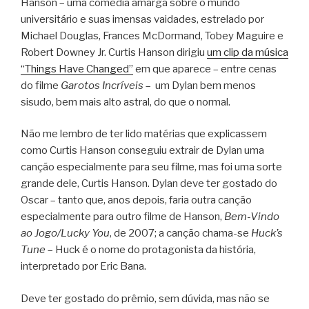
Hanson – uma comédia amarga sobre o mundo
universitário e suas imensas vaidades, estrelado por
Michael Douglas, Frances McDormand, Tobey Maguire e
Robert Downey Jr. Curtis Hanson dirigiu
um clip da música
“Things Have Changed”
em que aparece – entre cenas
do filme
Garotos Incríveis
– um Dylan bem menos
sisudo, bem mais alto astral, do que o normal.
Não me lembro de ter lido matérias que explicassem
como Curtis Hanson conseguiu extrair de Dylan uma
canção especialmente para seu filme, mas foi uma sorte
grande dele, Curtis Hanson. Dylan deve ter gostado do
Oscar – tanto que, anos depois, faria outra canção
especialmente para outro filme de Hanson,
Bem-Vindo
ao Jogo/Lucky You
, de 2007; a canção chama-se
Huck’s
Tune
– Huck é o nome do protagonista da história,
interpretado por Eric Bana.
Deve ter gostado do prêmio, sem dúvida, mas não se