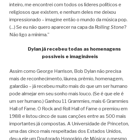
inteiro, me encontrei com todos os líderes políticos e
religiosos que existem, e nenhum deles me deixou
impressionado – imagine então o mundo da música pop.
(…) Se eu não quero aparecer na capa da
Rolling Stone
?
Não ligo a mínima.”
Dylan já recebeu todas as homenagens
possíveis e imagináveis
Assim como George Harrison, Bob Dylan não precisa
mais de reconhecimento, láurea, prêmio, homenagem,
galardão – já recebeu muito mais do que um ser humano
pode almejar em seu sonho mais louco. (Se é que ele é
um ser humano.) Ganhou 11 Grammies, mais 6 Grammies
Hall of Fame. O Rock and Roll Hall of Fame o premiou em
1988 e listou cinco de suas canções entre as 500 mais
importantes já compostas. A Universidade de Princeton,
uma das cinco mais respeitadas dos Estados Unidos,
deu a ele um Doutorado Honorário de Música; o mesmo