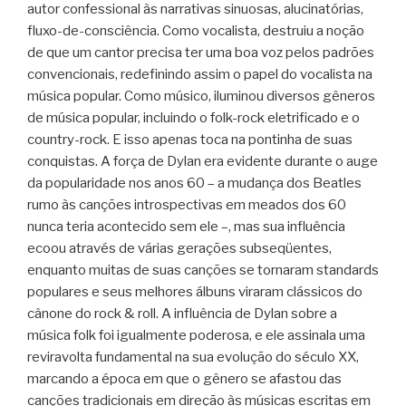
autor confessional às narrativas sinuosas, alucinatórias,
fluxo-de-consciência. Como vocalista, destruiu a noção
de que um cantor precisa ter uma boa voz pelos padrões
convencionais, redefinindo assim o papel do vocalista na
música popular. Como músico, iluminou diversos gêneros
de música popular, incluindo o folk-rock eletrificado e o
country-rock. E isso apenas toca na pontinha de suas
conquistas. A força de Dylan era evidente durante o auge
da popularidade nos anos 60 – a mudança dos Beatles
rumo às canções introspectivas em meados dos 60
nunca teria acontecido sem ele –, mas sua influência
ecoou através de várias gerações subseqüentes,
enquanto muitas de suas canções se tornaram standards
populares e seus melhores álbuns viraram clássicos do
cânone do rock & roll. A influência de Dylan sobre a
música folk foi igualmente poderosa, e ele assinala uma
reviravolta fundamental na sua evolução do século XX,
marcando a época em que o gênero se afastou das
canções tradicionais em direção às músicas escritas em