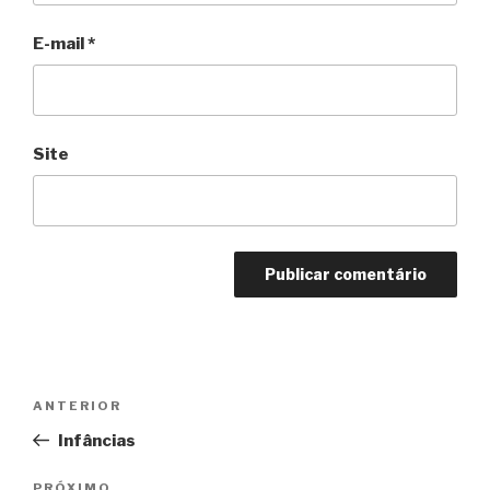
E-mail
*
Site
Navegação
Anterior
ANTERIOR
de
Infâncias
Post
PRÓXIMO