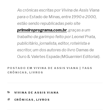
As crônicas escritas por Vivina de Assis Viana
para o
Estado de Minas
, entre 1990 e 2000,
estão sendo republicadas pelo site
primeiroprograma.com.br
, graças a um
trabalho de garimpo feito por Leonel Prata,
publicitário, jornalista, editor, roteirista e
escritor, um dos autores do livro
Damas de
Ouro & Valetes Espada
(MGuarnieri Editorial).
POSTADO EM
VIVINA DE ASSIS VIANA
|
TAGS
CRÔNICAS
,
LIVROS
CATEGORIAS
VIVINA DE ASSIS VIANA
TAGS
CRÔNICAS
,
LIVROS