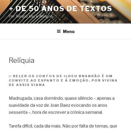
Pular
+ DE 50 ANOS DE TEXTOS
para
Por Sérgio Vaz e Amigos
o
conteúdo
Menu
Relíquia
::
RELER OS CONTOS DE ILDEU BRANDÃO É UM
CONVITE AO ESPANTO E À EMOÇÃO. POR VIVINA
DE ASSIS VIANA
Madrugada, casa dormindo, quase silêncio – apenas a
suavidade da voz de Joan Baez evocando os anos
sessenta –, hora de escrever a crônica semanal.
Tarefa difícil, cada dia mais. Não por falta de temas, que