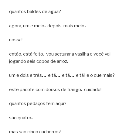
quantos baldes de água?
agora, um e meio
.
depois, mais meio
.
nossa!
então, está feito
.
vou segurar a vasilha e você vai
jogando seis copos de arroz
.
um e dois e três
…
e tá
…
e tá
…
e tá! e o que mais?
este pacote com dorsos de frango
.
cuidado!
quantos pedaços tem aqui?
são quatro
.
mas são cinco cachorros!