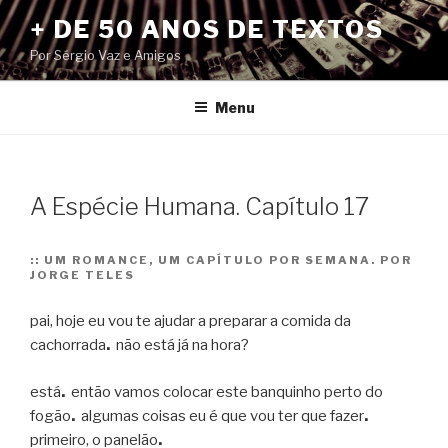
Pular
+ DE 50 ANOS DE TEXTOS
para
Por Sérgio Vaz e Amigos
o
conteúdo
Menu
A Espécie Humana. Capítulo 17
::
UM ROMANCE, UM CAPÍTULO POR SEMANA. POR
JORGE TELES
pai, hoje eu vou te ajudar a preparar a comida da
cachorrada
.
não está já na hora?
está
.
então vamos colocar este banquinho perto do
fogão
.
algumas coisas eu é que vou ter que fazer
.
primeiro, o panelão
.