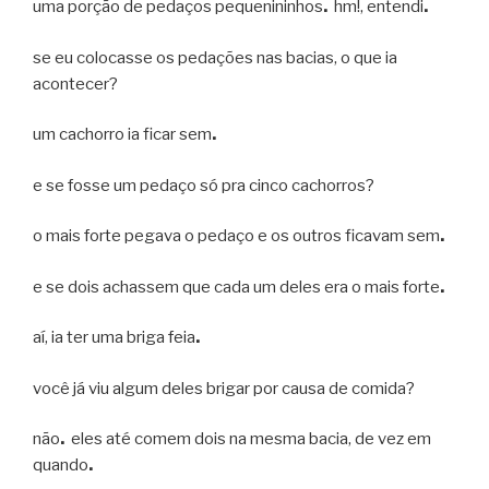
uma porção de pedaços pequenininhos
.
hm!, entendi
.
se eu colocasse os pedações nas bacias, o que ia
acontecer?
um cachorro ia ficar sem
.
e se fosse um pedaço só pra cinco cachorros?
o mais forte pegava o pedaço e os outros ficavam sem
.
e se dois achassem que cada um deles era o mais forte
.
aí, ia ter uma briga feia
.
você já viu algum deles brigar por causa de comida?
não
.
eles até comem dois na mesma bacia, de vez em
quando
.