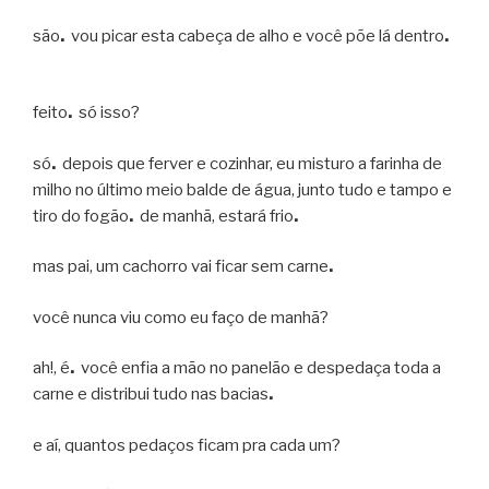
são
.
vou picar esta cabeça de alho e você põe lá dentro
.
feito
.
só isso?
só
.
depois que ferver e cozinhar, eu misturo a farinha de
milho no último meio balde de água, junto tudo e tampo e
tiro do fogão
.
de manhã, estará frio
.
mas pai, um cachorro vai ficar sem carne
.
você nunca viu como eu faço de manhã?
ah!, é
.
você enfia a mão no panelão e despedaça toda a
carne e distribui tudo nas bacias
.
e aí, quantos pedaços ficam pra cada um?