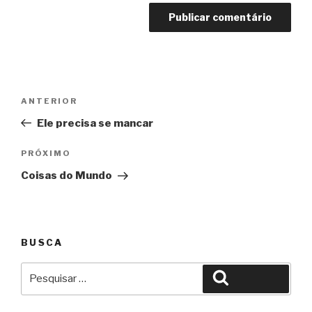
Navegação
Anterior
ANTERIOR
de
Ele precisa se mancar
Post
Próximo
PRÓXIMO
Coisas do Mundo
BUSCA
Pesquisar
Pesquisar
por: