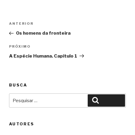
Navegação
Anterior
ANTERIOR
de
Os homens da fronteira
Post
Próximo
PRÓXIMO
A Espécie Humana. Capítulo 1
BUSCA
Pesquisar
Pesquisar
por:
AUTORES