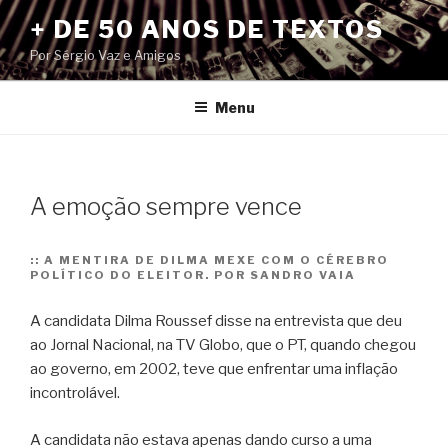
Pular
+ DE 50 ANOS DE TEXTOS
para
Por Sérgio Vaz e Amigos
o
conteúdo
Menu
A emoção sempre vence
::
A MENTIRA DE DILMA MEXE COM O CÉREBRO
POLÍTICO DO ELEITOR. POR SANDRO VAIA
A candidata Dilma Roussef disse na entrevista que deu
ao Jornal Nacional, na TV Globo, que o PT, quando chegou
ao governo, em 2002, teve que enfrentar uma inflação
incontrolável.
A candidata não estava apenas dando curso a uma