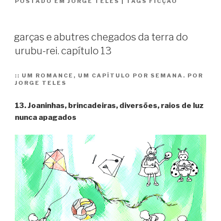
POSTADO EM
JORGE TELES
|
TAGS
FICÇÃO
abutres
chegados
da
garças e abutres chegados da terra do
terra
urubu-rei. capítulo 13
do
urubu-
rei.
::
UM ROMANCE, UM CAPÍTULO POR SEMANA. POR
JORGE TELES
capítulo
14”
13. Joaninhas, brincadeiras, diversões, raios de luz
nunca apagados