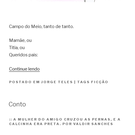
Campo do Meio, tanto de tanto.
Mamãe, ou
Titia, ou
Queridos pais:
“garças
Continue lendo
e
POSTADO EM
JORGE TELES
|
TAGS
FICÇÃO
abutres
chegados
da
Conto
terra
do
urubu-
::
A MULHER DO AMIGO CRUZOU AS PERNAS, E A
CALCINHA ERA PRETA. POR VALDIR SANCHES
rei.
capítulo