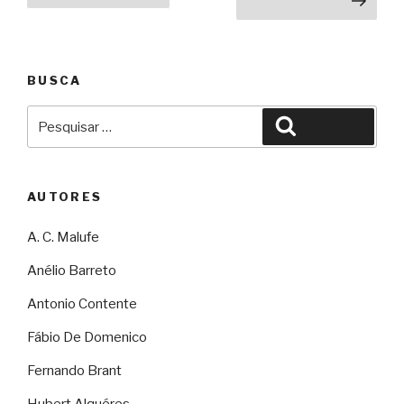
Próxima página
posts
rei.
capítulo
8”
BUSCA
Pesquisar
Pesquisar
por:
AUTORES
A. C. Malufe
Anélio Barreto
Antonio Contente
Fábio De Domenico
Fernando Brant
Hubert Alquéres