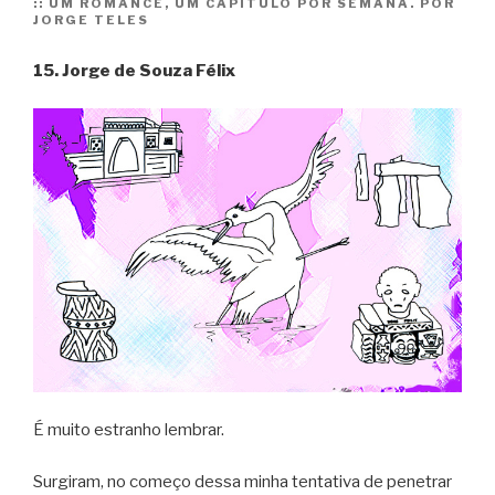
::
UM ROMANCE, UM CAPÍTULO POR SEMANA. POR
JORGE TELES
capítulo
16”
15. Jorge de Souza Félix
É muito estranho lembrar.
Surgiram, no começo dessa minha tentativa de penetrar