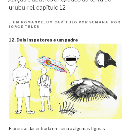
terra
urubu-rei. capítulo 12
do
urubu-
rei.
::
UM ROMANCE, UM CAPÍTULO POR SEMANA. POR
JORGE TELES
capítulo
13”
12. Dois inspetores e um padre
É preciso dar entrada em cena a algumas figuras