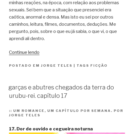
minhas reações, na época, com relação aos problemas
sexuais. Sei bem que a situação que presenciei era
caótica, anormal e densa. Mas isto eu sei por outros
caminhos, leitura, filmes, documentos, deduções. Me
pergunto, pois, sobre o que eu já sabia, o que vi, o que
aprendi ali dentro.
“garças
Continue lendo
e
POSTADO EM
JORGE TELES
|
TAGS
FICÇÃO
abutres
chegados
da
garças e abutres chegados da terra do
terra
urubu-rei. capítulo 17
do
urubu-
rei.
::
UM ROMANCE, UM CAPÍTULO POR SEMANA. POR
JORGE TELES
capítulo
18”
17. Dor de ouvido e cegueira noturna