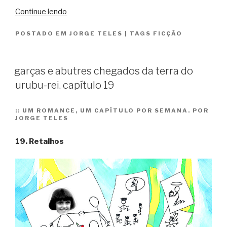
“garças
Continue lendo
e
POSTADO EM
JORGE TELES
|
TAGS
FICÇÃO
abutres
chegados
da
garças e abutres chegados da terra do
terra
urubu-rei. capítulo 19
do
urubu-
rei.
::
UM ROMANCE, UM CAPÍTULO POR SEMANA. POR
JORGE TELES
capítulo
20”
19. Retalhos