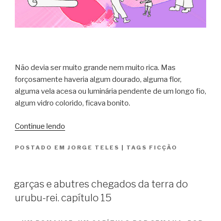
Não devia ser muito grande nem muito rica. Mas
forçosamente haveria algum dourado, alguma flor,
alguma vela acesa ou luminária pendente de um longo fio,
algum vidro colorido, ficava bonito.
“garças
Continue lendo
e
POSTADO EM
JORGE TELES
|
TAGS
FICÇÃO
abutres
chegados
da
garças e abutres chegados da terra do
terra
urubu-rei. capítulo 15
do
urubu-
rei.