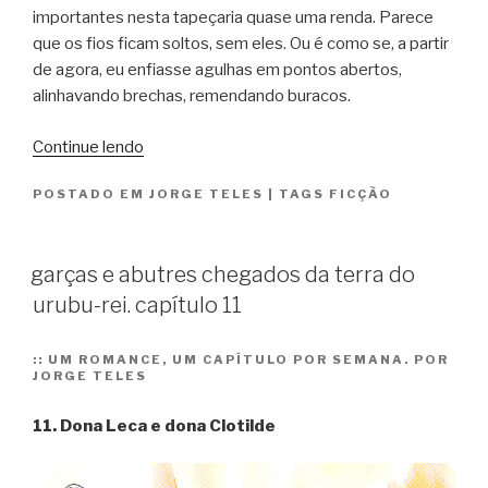
importantes nesta tapeçaria quase uma renda. Parece
que os fios ficam soltos, sem eles. Ou é como se, a partir
de agora, eu enfiasse agulhas em pontos abertos,
alinhavando brechas, remendando buracos.
“garças
Continue lendo
e
POSTADO EM
JORGE TELES
|
TAGS
FICÇÃO
abutres
chegados
da
garças e abutres chegados da terra do
terra
urubu-rei. capítulo 11
do
urubu-
rei.
::
UM ROMANCE, UM CAPÍTULO POR SEMANA. POR
JORGE TELES
capítulo
12”
11.
Dona Leca e dona Clotilde