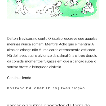
Dalton Trevisan, no conto O Espião, escreve que aquelas
meninas nunca sorriam. Mentira! Acho que é mentira! A
alma da criança não é uma corda eternamente esticada.
Há de haver, aqui e ali, longe da palmatória e logo depois
da comida, momentos fugazes em que a canção suba, o
sorriso brote, o brinquedo distraia.
“garças
Continue lendo
e
POSTADO EM
JORGE TELES
|
TAGS
FICÇÃO
abutres
chegados
da
garças e abutres chegados da terra do