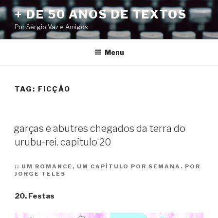
Pular
+ DE 50 ANOS DE TEXTOS
para
Por Sérgio Vaz e Amigos
o
conteúdo
Menu
TAG:
FICÇÃO
garças e abutres chegados da terra do
urubu-rei. capítulo 20
::
UM ROMANCE, UM CAPÍTULO POR SEMANA. POR
JORGE TELES
20. Festas