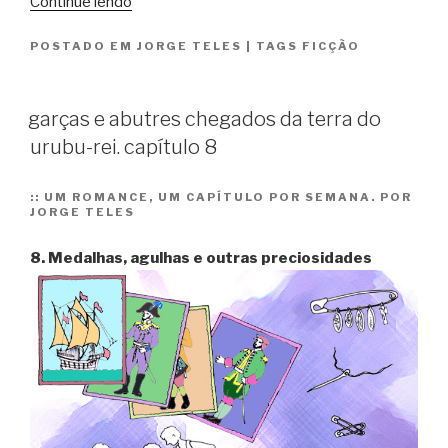
“garças
Continue lendo
e
POSTADO EM
JORGE TELES
|
TAGS
FICÇÃO
abutres
chegados
da
garças e abutres chegados da terra do
terra
urubu-rei. capítulo 8
do
urubu-
rei.
::
UM ROMANCE, UM CAPÍTULO POR SEMANA. POR
JORGE TELES
capítulo
9”
8. Medalhas, agulhas e outras preciosidades