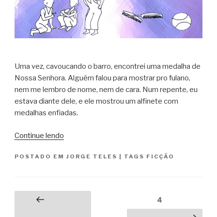
Uma vez, cavoucando o barro, encontrei uma medalha de
Nossa Senhora. Alguém falou para mostrar pro fulano,
nem me lembro de nome, nem de cara. Num repente, eu
estava diante dele, e ele mostrou um alfinete com
medalhas enfiadas.
“garças
Continue lendo
e
POSTADO EM
JORGE TELES
|
TAGS
FICÇÃO
abutres
chegados
da
terra
Paginação
Página
4
Página
do
de
anterior
urubu-