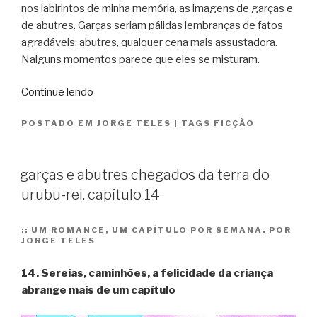
nos labirintos de minha memória, as imagens de garças e
de abutres. Garças seriam pálidas lembranças de fatos
agradáveis; abutres, qualquer cena mais assustadora.
Nalguns momentos parece que eles se misturam.
“garças
Continue lendo
e
POSTADO EM
JORGE TELES
|
TAGS
FICÇÃO
abutres
chegados
da
garças e abutres chegados da terra do
terra
urubu-rei. capítulo 14
do
urubu-
rei.
::
UM ROMANCE, UM CAPÍTULO POR SEMANA. POR
JORGE TELES
capítulo
15”
14. Sereias, caminhões, a felicidade da criança
abrange mais de um capítulo