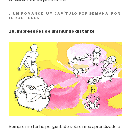
urubu-
rei.
::
UM ROMANCE, UM CAPÍTULO POR SEMANA. POR
JORGE TELES
capítulo
19”
18. Impressões de um mundo distante
Sempre me tenho perguntado sobre meu aprendizado e