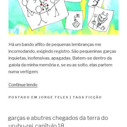
Há um bando aflito de pequenas lembranças me
incomodando, exigindo registro. São pequeninas garças
inquietas, inofensivas, apagadas. Batem-se dentro da
gaiola da minha memória e, se eu as solto, elas partem
numa vertigem.
“garças
Continue lendo
e
POSTADO EM
JORGE TELES
|
TAGS
FICÇÃO
abutres
chegados
da
garças e abutres chegados da terra do
terra
urubu-rei. capítulo 18
do