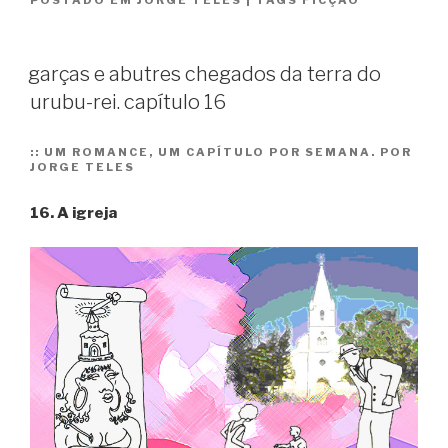
POSTADO EM
JORGE TELES
|
TAGS
FICÇÃO
abutres
chegados
da
garças e abutres chegados da terra do
terra
urubu-rei. capítulo 16
do
urubu-
rei.
::
UM ROMANCE, UM CAPÍTULO POR SEMANA. POR
JORGE TELES
capítulo
17”
16. A igreja