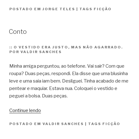
e
POSTADO EM
JORGE TELES
|
TAGS
FICÇÃO
abutres
chegados
da
Conto
terra
do
urubu-
::
O VESTIDO ERA JUSTO, MAS NÃO AGARRADO.
POR VALDIR SANCHES
rei.
capítulo
Minha amiga perguntou, ao telefone. Vai sair? Com que
11”
roupa? Duas peças, respondi. Ela disse que uma blusinha
leve e uma saia iam bem. Desliguei. Tinha acabado de me
pentear e maquiar. Estava nua. Coloquei o vestido e
peguei a bolsa. Duas peças.
“Conto”
Continue lendo
POSTADO EM
VALDIR SANCHES
|
TAGS
FICÇÃO