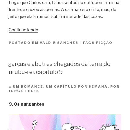
Logo que Carlos saiu, Laura sentou no sofá, bem à minha
10”
frente, e cruzou as pernas. A saia não era curta, mas, do
jeito que ela arrumou, subiu à metade das coxas.
“Conto”
Continue lendo
POSTADO EM
VALDIR SANCHES
|
TAGS
FICÇÃO
garças e abutres chegados da terra do
urubu-rei. capítulo 9
::
UM ROMANCE, UM CAPÍTULO POR SEMANA. POR
JORGE TELES
9. Os purgantes