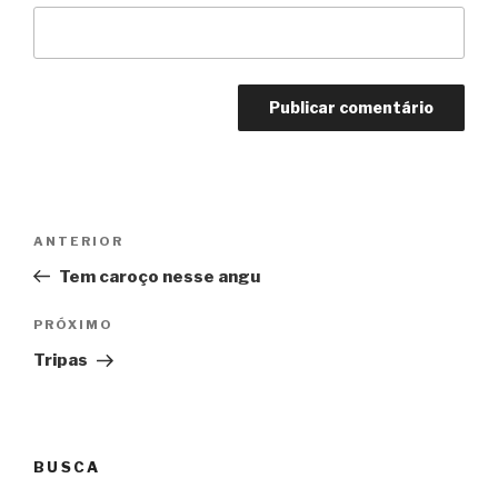
Navegação
Anterior
ANTERIOR
de
Tem caroço nesse angu
Post
Próximo
PRÓXIMO
Tripas
BUSCA