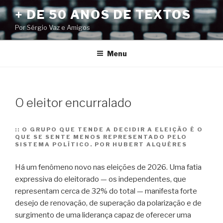
Pular
+ DE 50 ANOS DE TEXTOS
para
Por Sérgio Vaz e Amigos
o
conteúdo
Menu
O eleitor encurralado
::
O GRUPO QUE TENDE A DECIDIR A ELEIÇÃO É O
QUE SE SENTE MENOS REPRESENTADO PELO
SISTEMA POLÍTICO. POR HUBERT ALQUÉRES
Há um fenômeno novo nas eleições de 2026. Uma fatia
expressiva do eleitorado — os independentes, que
representam cerca de 32% do total — manifesta forte
desejo de renovação, de superação da polarização e de
surgimento de uma liderança capaz de oferecer uma