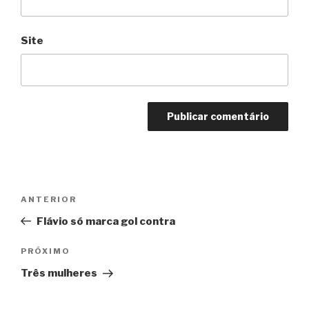
Site
Navegação
Anterior
ANTERIOR
de
Flávio só marca gol contra
Post
Próximo
PRÓXIMO
Três mulheres