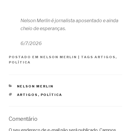
Nelson Merlin é j
ornalista aposentado e ainda
cheio de esperanças.
6/7/2026
POSTADO EM
NELSON MERLIN
|
TAGS
ARTIGOS
,
POLÍTICA
CATEGORIAS
NELSON MERLIN
TAGS
ARTIGOS
,
POLÍTICA
Comentário
O seu endereço de e-mail não será publicado.
Campos