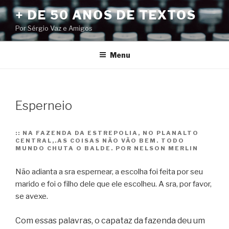
Pular
+ DE 50 ANOS DE TEXTOS
para
Por Sérgio Vaz e Amigos
o
conteúdo
Menu
Esperneio
::
NA FAZENDA DA ESTREPOLIA, NO PLANALTO
CENTRAL,.AS COISAS NÃO VÃO BEM. TODO
MUNDO CHUTA O BALDE. POR NELSON MERLIN
Não adianta a sra espernear, a escolha foi feita por seu
marido e foi o filho dele que ele escolheu. A sra, por favor,
se avexe.
Com essas palavras, o capataz da fazenda deu um