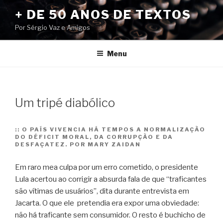
Pular
+ DE 50 ANOS DE TEXTOS
para
Por Sérgio Vaz e Amigos
o
conteúdo
Menu
Um tripé diabólico
::
O PAÍS VIVENCIA HÁ TEMPOS A NORMALIZAÇÃO
DO DÉFICIT MORAL, DA CORRUPÇÃO E DA
DESFAÇATEZ. POR MARY ZAIDAN
Em raro mea culpa por um erro cometido, o presidente
Lula acertou ao corrigir a absurda fala de que “traficantes
são vítimas de usuários”, dita durante entrevista em
Jacarta. O que ele pretendia era expor uma obviedade:
não há traficante sem consumidor. O resto é buchicho de