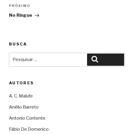
Próximo
PRÓXIMO
No Ringue
BUSCA
Pesquisar
Pesquisar
por:
AUTORES
A. C. Malufe
Anélio Barreto
Antonio Contente
Fábio De Domenico