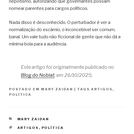
nepotismo, autorizando que governantes possam
nomear parentes para cargos políticos.
Nada disso é desconhecido. O perturbador é ver a
normalização do escárnio, o inconcebível ser comum,
banal. Um vale tudo não ficcional de gente que não dá a
mínima bola para a audiência.
Este artigo foi originalmente publicado no
Blog do Noblat
, em 26/10/2025;
POSTADO EM
MARY ZAIDAN
|
TAGS
ARTIGOS
,
POLÍTICA
CATEGORIAS
MARY ZAIDAN
TAGS
ARTIGOS
,
POLÍTICA