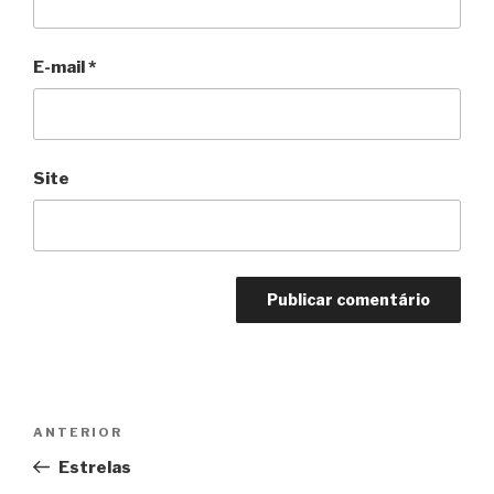
E-mail
*
Site
Navegação
Anterior
ANTERIOR
de
Estrelas
Post