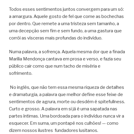
Todos esses sentimentos juntos convergem para um só:
a amargura. Aquele gosto de fel que come as bochechas
por dentro. Que remete a uma tristeza sem tamanho, a
uma decepção sem fim e sem fundo, a uma gastura que
corrói as vísceras mais profundas do indivíduo.
Numa palavra, a sofrença. Aquela mesma dor que a finada
Marília Mendonça cantava em prosa e verso, e fazia seu
público cair como que num tacho de miséria e
sofrimento.
No inglês, que não tem essa mesma riqueza de detalhes
e dramaturgia, a palavra que melhor define esse feixe de
sentimentos de agrura, morte ou desdém é spitefullness.
Curto e grosso. A palavra em si já é uma sapatada nas
partes íntimas. Uma bordoada para o indivíduo nunca vir a
esquecer. Em suma, um pontapé nos culhões! — como
dizem nossos ilustres
fundadores lusitanos.