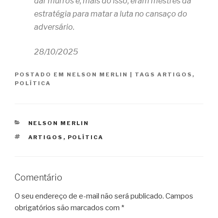
dar murros e, mais do isso, eram mestres da
estratégia para matar a luta no cansaço do
adversário.
28/10/2025
POSTADO EM
NELSON MERLIN
|
TAGS
ARTIGOS
,
POLÍTICA
CATEGORIAS
NELSON MERLIN
TAGS
ARTIGOS
,
POLÍTICA
Comentário
O seu endereço de e-mail não será publicado.
Campos
obrigatórios são marcados com
*