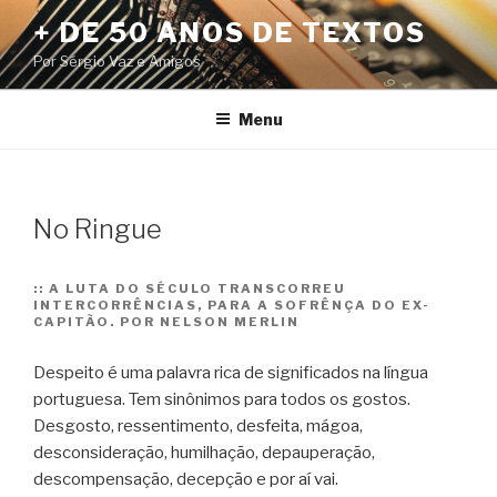
Pular
+ DE 50 ANOS DE TEXTOS
para
Por Sérgio Vaz e Amigos
o
conteúdo
Menu
No Ringue
::
A LUTA DO SÉCULO TRANSCORREU
INTERCORRÊNCIAS, PARA A SOFRÊNÇA DO EX-
CAPITÃO. POR NELSON MERLIN
Despeito é uma palavra rica de significados na língua
portuguesa. Tem sinônimos para todos os gostos.
Desgosto, ressentimento, desfeita, mágoa,
desconsideração, humilhação, depauperação,
descompensação, decepção e por aí vai.