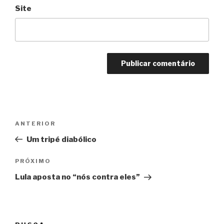
Site
Navegação
Anterior
ANTERIOR
de
Um tripé diabólico
Post
Próximo
PRÓXIMO
Lula aposta no “nós contra eles”