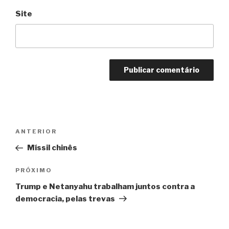
Site
Navegação
Anterior
ANTERIOR
de
Míssil chinês
Post
Próximo
PRÓXIMO
Trump e Netanyahu trabalham juntos contra a
democracia, pelas trevas