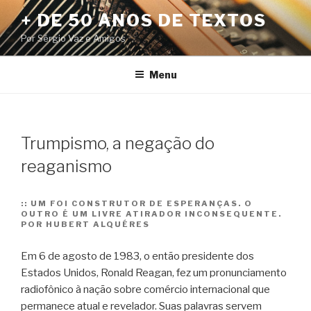
Pular
+ DE 50 ANOS DE TEXTOS
para
Por Sérgio Vaz e Amigos
o
conteúdo
Menu
Trumpismo, a negação do
reaganismo
::
UM FOI CONSTRUTOR DE ESPERANÇAS. O
OUTRO É UM LIVRE ATIRADOR INCONSEQUENTE.
POR HUBERT ALQUÉRES
Em 6 de agosto de 1983, o então presidente dos
Estados Unidos, Ronald Reagan, fez um pronunciamento
radiofônico à nação sobre comércio internacional que
permanece atual e revelador. Suas palavras servem