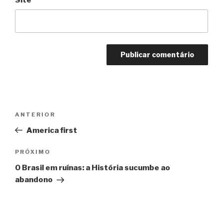
Navegação
Anterior
ANTERIOR
de
America first
Post
Próximo
PRÓXIMO
O Brasil em ruínas: a História sucumbe ao
abandono