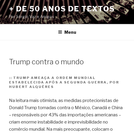
Pular
+ DE 50 ANOS DE TEXTOS
para
Por Sérgio Vaz e Amigos
o
conteúdo
Menu
Trump contra o mundo
::
TRUMP AMEAÇA A ORDEM MUNDIAL
ESTABELECIDA APÓS A SEGUNDA GUERRA, POR
HUBERT ALQUÉRES
Na leitura mais otimista, as medidas protecionistas de
Donald Trump tomadas contra o México, Canadá e China
– responsáveis por 43% das importações americanas –
criam enorme instabilidade e imprevisibilidade no
comércio mundial. Na mais preocupante, colocam o