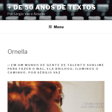
Pular
+ DE 50 ANOS DE TEXTOS
para
Por Sérgio Vaz e Amigos
o
conteúdo
Menu
Ornella
::
EM UM MUNDO DE GENTE DE TALENTO SUBLIME
PARA FAZER O MAL, ELA BRILHOU, ILUMINOU O
CAMINHO. POR SÉRGIO VAZ