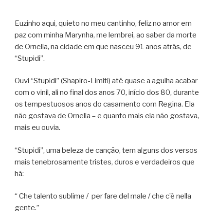
***
Euzinho aqui, quieto no meu cantinho, feliz no amor em
paz com minha Marynha, me lembrei, ao saber da morte
de Ornella, na cidade em que nasceu 91 anos atrás, de
“Stupidi”.
Ouvi “Stupidi” (Shapiro-Limiti) até quase a agulha acabar
com o vinil, ali no final dos anos 70, início dos 80, durante
os tempestuosos anos do casamento com Regina. Ela
não gostava de Ornella – e quanto mais ela não gostava,
mais eu ouvia.
“Stupidi”, uma beleza de canção, tem alguns dos versos
mais tenebrosamente tristes, duros e verdadeiros que
há:
“ Che talento sublime / per fare del male / che c’è nella
gente.”