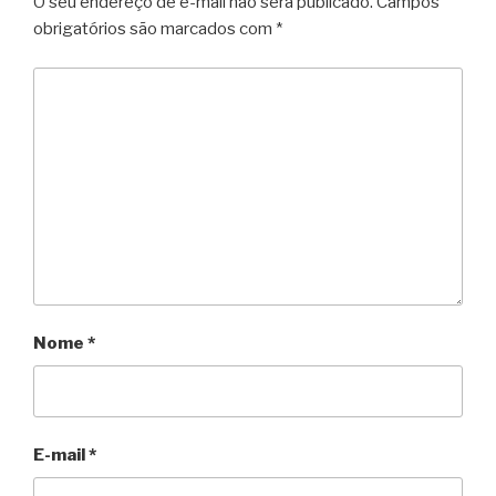
O seu endereço de e-mail não será publicado.
Campos
obrigatórios são marcados com
*
Nome
*
E-mail
*