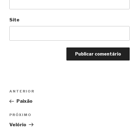
Site
Navegação
Anterior
ANTERIOR
de
Paixão
Post
Próximo
PRÓXIMO
Velório