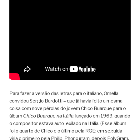
Para fazer a versão das letras para o italiano, Ornella
convidou Sergio Bardotti – que já havia feito a mesma
coisa com nove pérolas do jovem Chico Buarque para o
álbum
Chico Buarque na Itália
, lançado em 1969, quando
o compositor estava auto-exilado na Itália. (Esse álbum
foi o quarto de Chico e o último pela RGE; em seguida
viria o primeiro pela Philip-Phonogram, depois PolyGram,