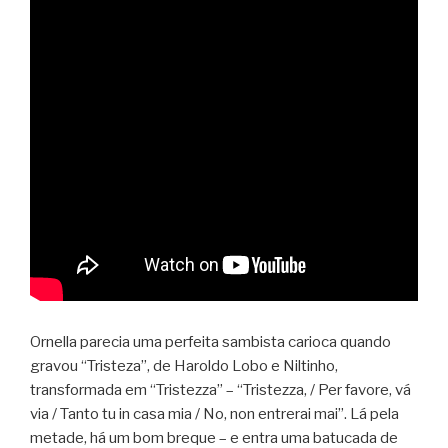
Ornella parecia uma perfeita sambista carioca quando
gravou “Tristeza”, de Haroldo Lobo e Niltinho,
transformada em “Tristezza” – “Tristezza, / Per favore, vá
via / Tanto tu in casa mia / No, non entrerai mai”. Lá pela
metade, há um bom breque – e entra uma batucada de