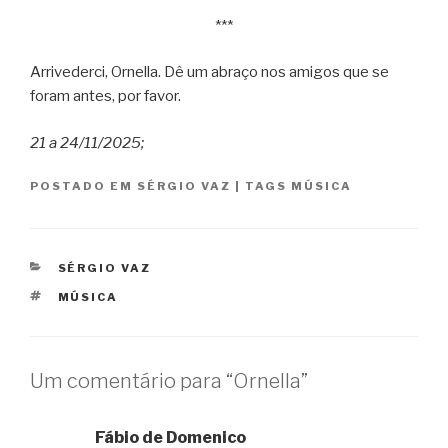
***
Arrivederci, Ornella. Dê um abraço nos amigos que se
foram antes, por favor.
21 a 24/11/2025;
POSTADO EM
SÉRGIO VAZ
|
TAGS
MÚSICA
CATEGORIAS
SÉRGIO VAZ
TAGS
MÚSICA
Um comentário para “Ornella”
Fábio de Domenico