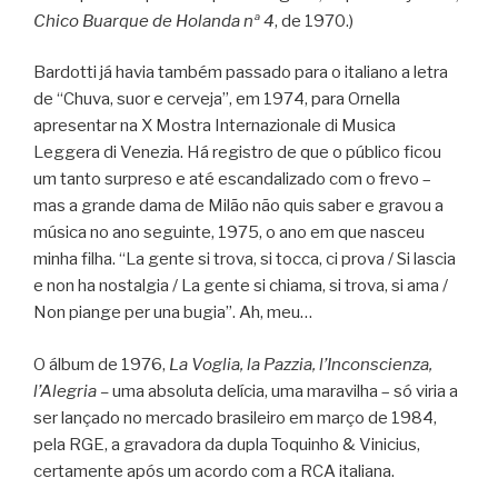
Chico Buarque de Holanda nª 4
, de 1970.)
Bardotti já havia também passado para o italiano a letra
de “Chuva, suor e cerveja”, em 1974, para Ornella
apresentar na X Mostra Internazionale di Musica
Leggera di Venezia. Há registro de que o público ficou
um tanto surpreso e até escandalizado com o frevo –
mas a grande dama de Milão não quis saber e gravou a
música no ano seguinte, 1975, o ano em que nasceu
minha filha. “La gente si trova, si tocca, ci prova / Si lascia
e non ha nostalgia / La gente si chiama, si trova, si ama /
Non piange per una bugia”. Ah, meu…
O álbum de 1976,
La Voglia, la Pazzia, l’Inconscienza,
l’Alegria –
uma absoluta delícia, uma maravilha – só viria a
ser lançado no mercado brasileiro em março de 1984,
pela RGE, a gravadora da dupla Toquinho & Vinicius,
certamente após um acordo com a RCA italiana.