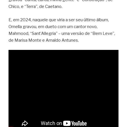
Chico, e “Terra”, de Caetano.
E, em 2024, naquele que viria a ser seu último álbum,
Ornella gravou, em dueto com um cantor novo,
Mahmood, “Sant’Allegria” – uma versão de “Bem Leve”,
de Marisa Monte e Arnaldo Antunes.