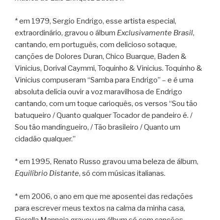
* em 1979, Sergio Endrigo, esse artista especial,
extraordinário, gravou o álbum
Exclusivamente Brasil
,
cantando, em português, com delicioso sotaque,
canções de Dolores Duran, Chico Buarque, Baden &
Vinicius, Dorival Caymmi, Toquinho & Vinicius. Toquinho &
Vinicius compuseram “Samba para Endrigo” – e é uma
absoluta delícia ouvir a voz maravilhosa de Endrigo
cantando, com um toque carioquês, os versos “Sou tão
batuqueiro / Quanto qualquer Tocador de pandeiro é. /
Sou tão mandingueiro, / Tão brasileiro / Quanto um
cidadão qualquer.”
* em 1995, Renato Russo gravou uma beleza de álbum,
Equilíbrio Distante
, só com músicas italianas.
* em 2006, o ano em que me aposentei das redações
para escrever meus textos na calma da minha casa,
Fiorella Mannoia gravou um álbum só com canções