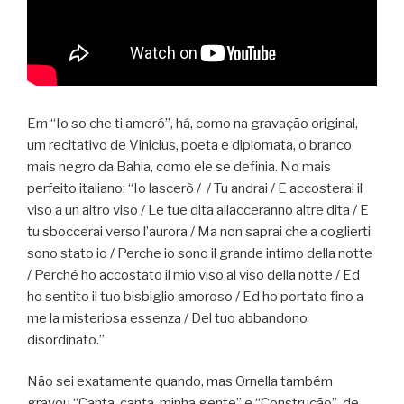
Em “Io so che ti ameró”, há, como na gravação original,
um recitativo de Vinicius, poeta e diplomata, o branco
mais negro da Bahia, como ele se definia. No mais
perfeito italiano: “Io lascerò / / Tu andrai / E accosterai il
viso a un altro viso / Le tue dita allacceranno altre dita / E
tu sboccerai verso l’aurora / Ma non saprai che a coglierti
sono stato io / Perche io sono il grande intimo della notte
/ Perché ho accostato il mio viso al viso della notte / Ed
ho sentito il tuo bisbiglio amoroso / Ed ho portato fino a
me la misteriosa essenza / Del tuo abbandono
disordinato.”
Não sei exatamente quando, mas Ornella também
gravou “Canta, canta, minha gente” e “Construção”, de