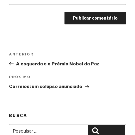
Navegação
Anterior
ANTERIOR
de
A esquerda e o Prêmio Nobel da Paz
Post
Próximo
PRÓXIMO
Correios: um colapso anunciado
BUSCA
Pesquisar
Pesquisar
por: