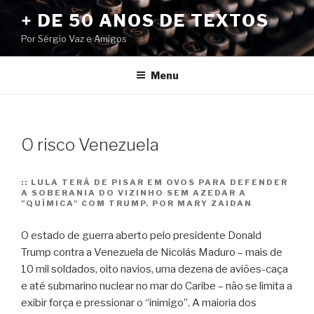
Pular
+ DE 50 ANOS DE TEXTOS
para
Por Sérgio Vaz e Amigos
o
conteúdo
Menu
O risco Venezuela
::
LULA TERÁ DE PISAR EM OVOS PARA DEFENDER
A SOBERANIA DO VIZINHO SEM AZEDAR A
"QUÍMICA" COM TRUMP. POR MARY ZAIDAN
O estado de guerra aberto pelo presidente Donald
Trump contra a Venezuela de Nicolás Maduro – mais de
10 mil soldados, oito navios, uma dezena de aviões-caça
e até submarino nuclear no mar do Caribe – não se limita a
exibir força e pressionar o “inimigo”. A maioria dos