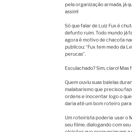
pela organização armada, já q
assim!
Só que falar de Luiz Fux é chu
defunto ruim. Todo mundo já f
agora é motivo de chacota nac
publicou: “Fux tem medo da Le
perucas”.
Esculachado? Sim, claro! Mas 
Quem ouviu suas balelas duran
malabarismo que precisou faz
ordens e inocentar logo o que 
daria até um bom roteiro par
Um roteirista poderia usar o
seu filme, dialogando com seu
eleições que prenunciavam a v