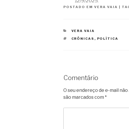
12/9/2025.
POSTADO EM
VERA VAIA
|
TA
CATEGORIAS
VERA VAIA
TAGS
CRÔNICAS
,
POLÍTICA
Comentário
O seu endereço de e-mail não 
são marcados com
*