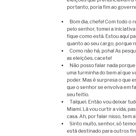
portanto, poria fim ao governo
Bom dia, chefe! Com todo o r
pelo senhor, tomei a iniciati
fique como está. Estou aqui pa
quanto ao seu cargo, porque n
Como não há, poha! As pesqu
as eleições, cacete!
Não posso falar nada porque 
uma turminha do bem aí que v
poder. Mas é surpresa o que 
que o senhor se envolva em f
seu feitio.
Talquei. Então vou deixar tud
Miami. Lá vou curtir a vida, p
casa. Ah, por falar nisso, tem 
Sinto muito, senhor, só temo
está destinado para outros fin