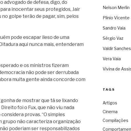
o advogado de defesa, digo, do
Nelson Merlin
 para inocentar seus protegidos, Jair
 no golpe terão de pagar, sim, pelos
Plínio Vicente
Sandro Vaia
guém pode escapar ileso de uma
Sérgio Vaz
 Ditadura aqui nunca mais, entenderam
Valdir Sanches
Vera Vaia
esperado e os ministros fizeram
Vivina de Assi
a democracia não pode ser derrubada
mbora muita gente ainda concorde com
TAGS
onha de mostrar que tá se lixando
Artigos
ireito foi o Fux, que não viu nada
Cinema
 considera provas. “O simples
Compilações
 grupo não caracteriza organização
s não poderiam ser responsabilizados
Comportamen