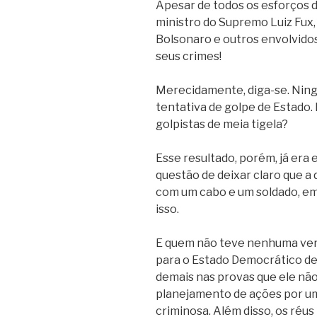
Apesar de todos os esforços d
ministro do Supremo Luiz Fux,
Bolsonaro e outros envolvidos
seus crimes!
Merecidamente, diga-se. Nin
tentativa de golpe de Estado.
golpistas de meia tigela?
Esse resultado, porém, já era 
questão de deixar claro que 
com um cabo e um soldado, e
isso.
E quem não teve nenhuma verg
para o Estado Democrático de D
demais nas provas que ele não
planejamento de ações por um
criminosa. Além disso, os réu