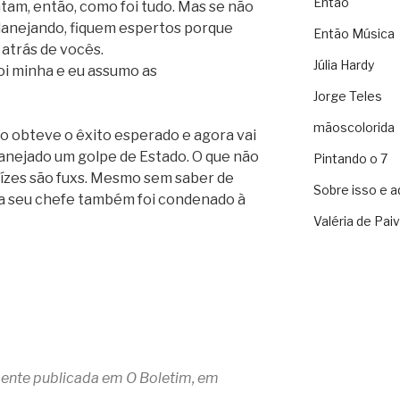
Então
tam, então, como foi tudo. Mas se não
planejando, fiquem espertos porque
Então Música
atrás de vocês.
Júlia Hardy
foi minha e eu assumo as
Jorge Teles
mãoscolorida
ão obteve o êxito esperado e agora vai
lanejado um golpe de Estado. O que não
Pintando o 7
uízes são fuxs. Mesmo sem saber de
Sobre isso e a
a seu chefe também foi condenado à
Valéria de Pai
lmente publicada em O Boletim, em