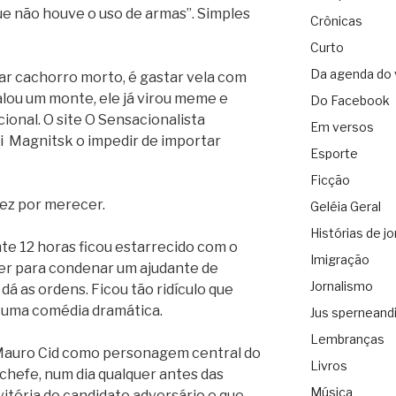
ue não houve o uso de armas”. Simples
Crônicas
Curto
Da agenda do 
tar cachorro morto, é gastar vela com
alou um monte, ele já virou meme e
Do Facebook
ional. O site O Sensacionalista
Em versos
i Magnitsk o impedir de importar
Esporte
Ficção
fez por merecer.
Geléia Geral
Histórias de jo
te 12 horas ficou estarrecido com o
Imigração
er para condenar um ajudante de
Jornalismo
dá as ordens. Ficou tão ridículo que
a uma comédia dramática.
Jus sperneand
Lembranças
 Mauro Cid como personagem central do
Livros
 chefe, num dia qualquer antes das
Música
itória do candidato adversário e que,