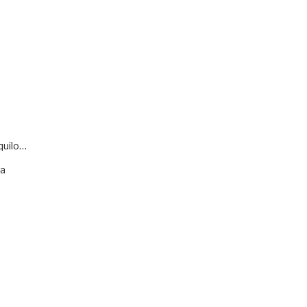
quilo…
va