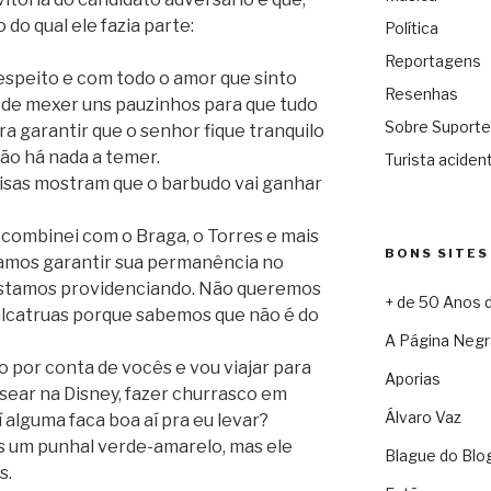
 do qual ele fazia parte:
Política
Reportagens
espeito e com todo o amor que sinto
Resenhas
va de mexer uns pauzinhos para que tudo
Sobre Suporte
ra garantir que o senhor fique tranquilo
ão há nada a temer.
Turista acident
isas mostram que o barbudo vai ganhar
combinei com o Braga, o Torres e mais
BONS SITES
amos garantir sua permanência no
estamos providenciando. Não queremos
+ de 50 Anos 
alcatruas porque sabemos que não é do
A Página Negr
o por conta de vocês e vou viajar para
Aporias
assear na Disney, fazer churrasco em
Álvaro Vaz
aí alguma faca boa aí pra eu levar?
s um punhal verde-amarelo, mas ele
Blague do Blo
s.