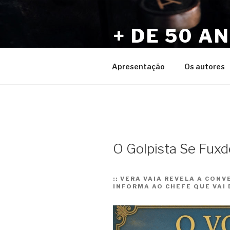
Pular
para
+ DE 50 A
o
conteúdo
Por Sérgio Vaz e Amigos
Apresentação
Os autores
O Golpista Se Fuxd
::
VERA VAIA REVELA A CONV
INFORMA AO CHEFE QUE VAI 