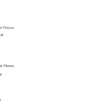
s Físicos
al
de Filmes
a
g