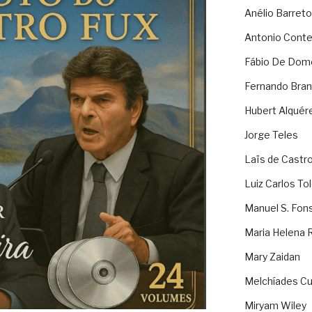
Anélio Barreto
Antonio Cont
Fábio De Dom
Fernando Bran
Hubert Alquér
Jorge Teles
Laïs de Castr
Luiz Carlos To
Manuel S. Fon
Maria Helena 
Mary Zaidan
Melchíades Cu
Miryam Wiley