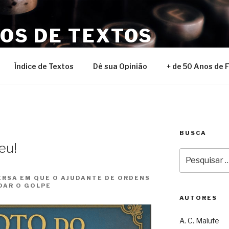
NOS DE TEXTOS
Índice de Textos
Dê sua Opinião
+ de 50 Anos de 
BUSCA
eu!
Pesquisar
por:
ERSA EM QUE O AJUDANTE DE ORDENS
DAR O GOLPE
AUTORES
A. C. Malufe