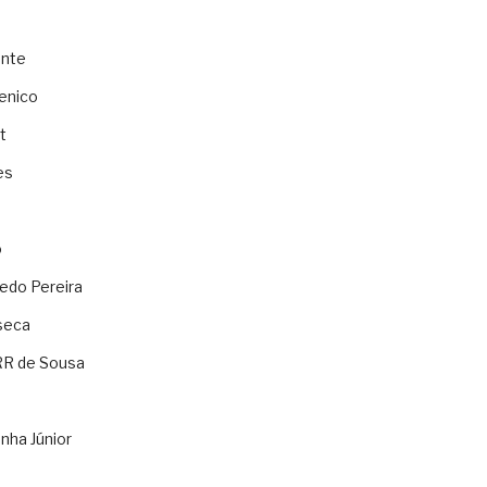
ente
enico
t
es
o
ledo Pereira
seca
RR de Sousa
nha Júnior