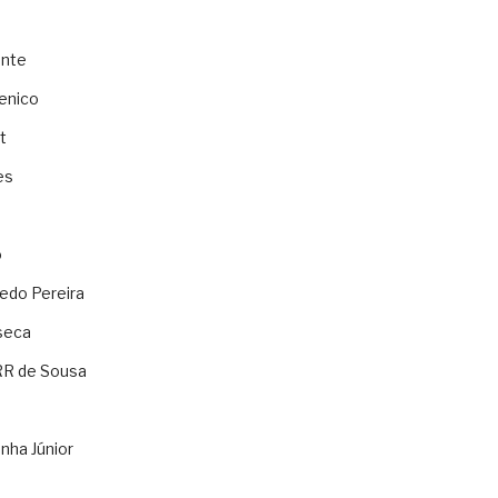
ente
enico
t
es
o
ledo Pereira
seca
RR de Sousa
nha Júnior