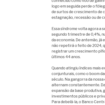
conhecido como vôo de galinha
logo em seguida perde o fôlego
de surtos de crescimento de 
estagnação, recessão ou de 
Essa síndrome volta agora a s
segundo trimestre de 0,4%, n
da economia. De antemão, já e
não repetirá o feito de 2024,
registrar um crescimento pífi
últimos 44 anos.
Quando atingiu índices mais e
conjunturais, como o boom da
século. Na gangorra da nossa e
alternam constantemente. Daí
expansão da base produtiva, 
investimentos públicos e priva
Para debelá-la, o Banco Centra