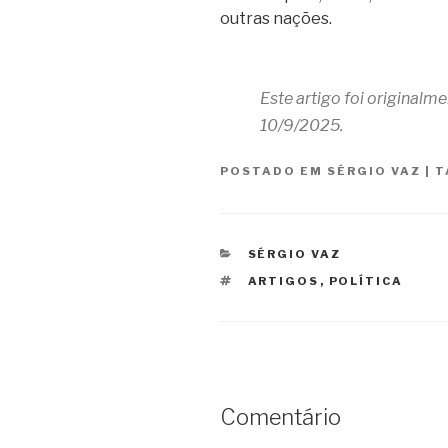
outras nações.
Este artigo foi originalm
10/9/2025.
POSTADO EM
SÉRGIO VAZ
|
T
CATEGORIAS
SÉRGIO VAZ
TAGS
ARTIGOS
,
POLÍTICA
Comentário