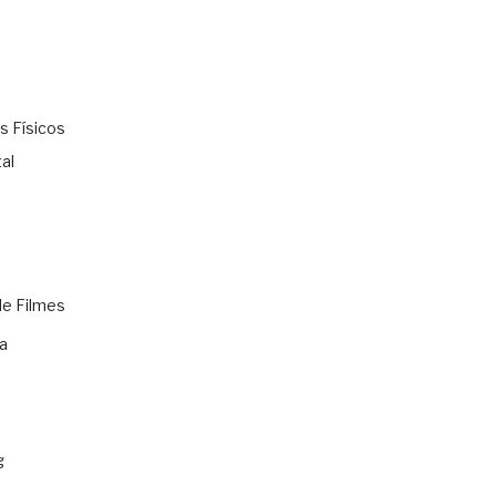
s Físicos
al
de Filmes
a
g