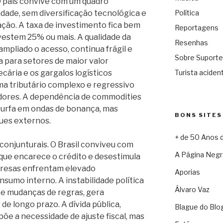
O país convive com um quadro
idade, sem diversificação tecnológica e
Política
ção. A taxa de investimento fica bem
Reportagens
vestem 25% ou mais. A qualidade da
Resenhas
mpliado o acesso, continua frágil e
Sobre Suporte
 para setores de maior valor
cária e os gargalos logísticos
Turista acident
ma tributário complexo e regressivo
dores. A dependência de commodities
 surfa em ondas de bonança, mas
BONS SITES
ues externos.
+ de 50 Anos 
 conjunturais. O Brasil conviveu com
A Página Negr
 que encarece o crédito e desestimula
presas enfrentam elevado
Aporias
nsumo interno. A instabilidade política
Álvaro Vaz
s e mudanças de regras, gera
de longo prazo. A dívida pública,
Blague do Blo
põe a necessidade de ajuste fiscal, mas