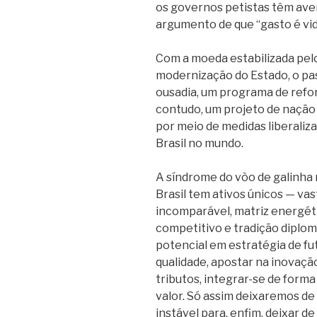
os governos petistas têm ave
argumento de que “gasto é vid
Com a moeda estabilizada pel
modernização do Estado, o pas
ousadia, um programa de refor
contudo, um projeto de nação
por meio de medidas liberaliz
Brasil no mundo.
A síndrome do vòo de galinha 
Brasil tem ativos únicos — vas
incomparável, matriz energét
competitivo e tradição diplom
potencial em estratégia de fu
qualidade, apostar na inovação
tributos, integrar-se de forma
valor. Só assim deixaremos de
instável para, enfim, deixar de