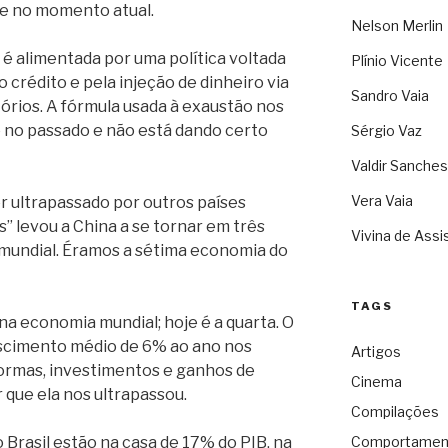
e no momento atual.
Nelson Merlin
 é alimentada por uma política voltada
Plínio Vicente
 crédito e pela injeção de dinheiro via
Sandro Vaia
rios. A fórmula usada à exaustão nos
 no passado e não está dando certo
Sérgio Vaz
Valdir Sanches
Vera Vaia
er ultrapassado por outros países
” levou a China a se tornar em três
Vivina de Assi
mundial. Éramos a sétima economia do
TAGS
na economia mundial; hoje é a quarta. O
escimento médio de 6% ao ano nos
Artigos
formas, investimentos e ganhos de
Cinema
r que ela nos ultrapassou.
Compilações
Brasil estão na casa de 17% do PIB, na
Comportamen