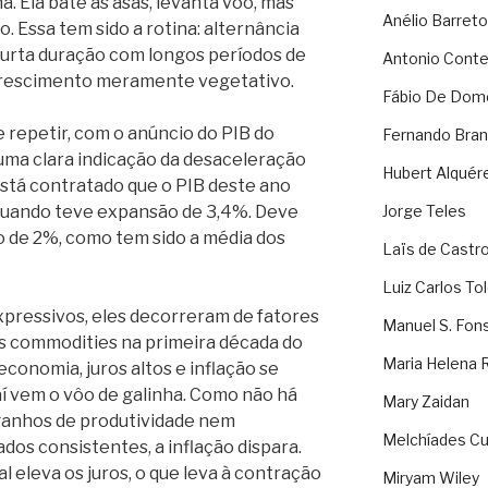
. Ela bate as asas, levanta vôo, mas
Anélio Barreto
. Essa tem sido a rotina: alternância
curta duração com longos períodos de
Antonio Cont
crescimento meramente vegetativo.
Fábio De Dom
e repetir, com o anúncio do PIB do
Fernando Bran
uma clara indicação da desaceleração
Hubert Alquér
stá contratado que o PIB deste ano
 quando teve expansão de 3,4%. Deve
Jorge Teles
o de 2%, como tem sido a média dos
Laïs de Castr
Luiz Carlos To
xpressivos, eles decorreram de fatores
Manuel S. Fon
s commodities na primeira década do
Maria Helena 
conomia, juros altos e inflação se
 vem o vôo de galinha. Como não há
Mary Zaidan
ganhos de produtividade nem
Melchíades Cu
dos consistentes, a inflação dispara.
l eleva os juros, o que leva à contração
Miryam Wiley