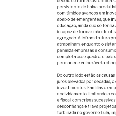
decole de forma sustentada. 
persistente de baixa produtiv
com tímidos avanços em inova
abaixo de emergentes, que in
educação, ainda que se tenha a
incapaz de formar mão de obra
agregado. A infraestrutura pre
atrapalham, enquanto o siste
penaliza empresas e consumi
completa esse quadro: o país
permanece vulnerável a choq
Do outro lado estão as causas
juros elevados por décadas, o
investimentos. Famílias e em
endividamento, limitando o co
e fiscal, com crises sucessiva
desconfiança e trava projetos 
turbinada no governo Lula, im