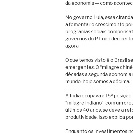
da economia — como acontec
No governo Lula, essa ciranda
a fomentar o crescimento pelo
programas sociais compensató
governos do PT não deu certo
agora.
O que temos visto é o Brasil s
emergentes. O “milagre chinês
décadas a segunda economia 
mundo, hoje somos a décima.
A Índia ocupava a 15ª posição 
“milagre indiano”, com um cr
últimos 40 anos, se deve a re
produtividade. Isso explica po
Enquanto os investimentos no 