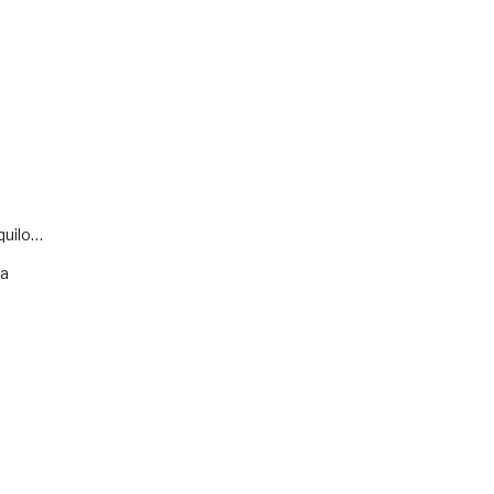
quilo…
va