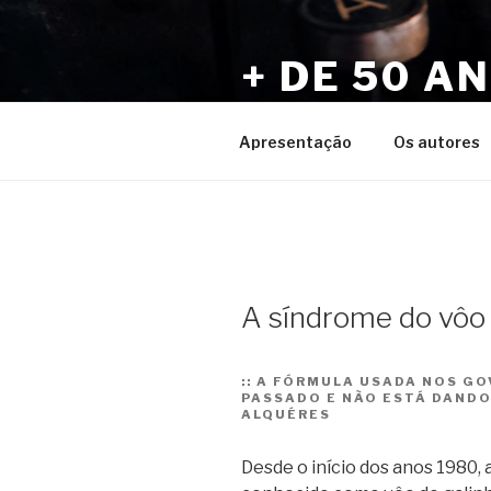
Pular
para
+ DE 50 A
o
conteúdo
Por Sérgio Vaz e Amigos
Apresentação
Os autores
A síndrome do vôo 
::
A FÓRMULA USADA NOS GO
PASSADO E NÃO ESTÁ DANDO
ALQUÉRES
Desde o início dos anos 1980,