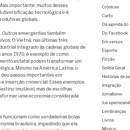
Mais importante: muitos desses
Crônicas
 diversificação tecnológica e à
Curto
rodutivas globais.
Da agenda do 
ado. Outros emergentes também
Do Facebook
os. O Vietnã, nas últimas três
Em versos
ustrial integrado às cadeias globais de
Esporte
 os anos 1970, é exemplo de como
Ficção
amento estatal podem transformar um
lógica. Mesmo na América Latina, o
Geléia Geral
s, deu passos importantes em
Histórias de jo
e inserção comercial. Esses exemplos
Imigração
estino imutável, mas de escolhas
Jornalismo
ansformar uma economia considerada
Jus sperneand
Lembranças
ue funcionam como verdadeiras bolas
Livros
onomia brasileira, impedindo que ela
Música