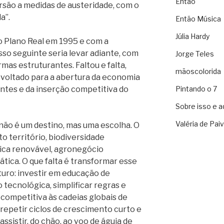
Então
rsão a medidas de austeridade, com o
a”.
Então Música
Júlia Hardy
o Plano Real em 1995 e com a
so seguinte seria levar adiante, com
Jorge Teles
mas estruturantes. Faltou e falta,
mãoscolorida
 voltado para a abertura da economia
antes e da inserção competitiva do
Pintando o 7
Sobre isso e a
Valéria de Pai
não é um destino, mas uma escolha. O
to território, biodiversidade
ica renovável, agronegócio
ática. O que falta é transformar esse
turo: investir em educação de
 tecnológica, simplificar regras e
 competitiva às cadeias globais de
 repetir ciclos de crescimento curto e
 assistir, do chão, ao voo de águia de