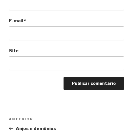
E-mail
*
Site
Navegação
Anterior
ANTERIOR
de
Anjos e demônios
Post