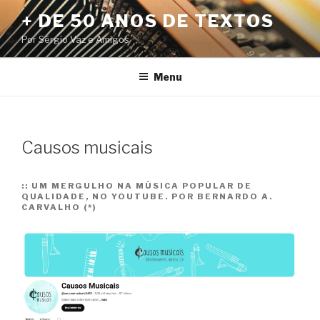
Pular
+ DE 50 ANOS DE TEXTOS
para
Por Sérgio Vaz e Amigos
o
conteúdo
Menu
Causos musicais
::
UM MERGULHO NA MÚSICA POPULAR DE
QUALIDADE, NO YOUTUBE. POR BERNARDO A.
CARVALHO (*)