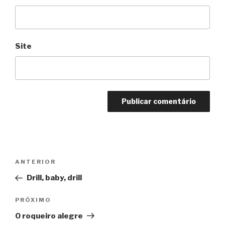
Site
Navegação
Anterior
ANTERIOR
de
Drill, baby, drill
Post
Próximo
PRÓXIMO
O roqueiro alegre