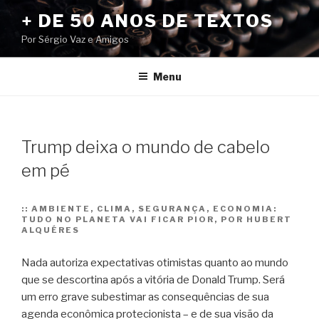
Pular
+ DE 50 ANOS DE TEXTOS
para
Por Sérgio Vaz e Amigos
o
conteúdo
Menu
Trump deixa o mundo de cabelo
em pé
::
AMBIENTE, CLIMA, SEGURANÇA, ECONOMIA:
TUDO NO PLANETA VAI FICAR PIOR, POR HUBERT
ALQUÉRES
Nada autoriza expectativas otimistas quanto ao mundo
que se descortina após a vitória de Donald Trump. Será
um erro grave subestimar as consequências de sua
agenda econômica protecionista – e de sua visão da