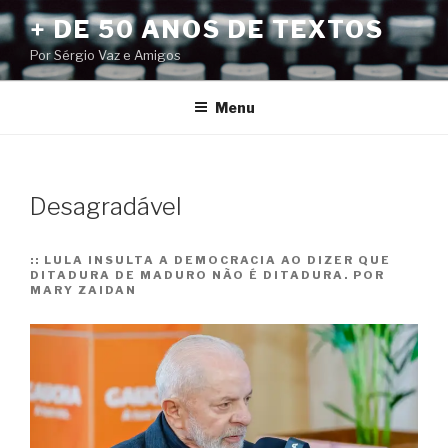
Pular
+ DE 50 ANOS DE TEXTOS
para
Por Sérgio Vaz e Amigos
o
conteúdo
Menu
Desagradável
::
LULA INSULTA A DEMOCRACIA AO DIZER QUE
DITADURA DE MADURO NÃO É DITADURA. POR
MARY ZAIDAN