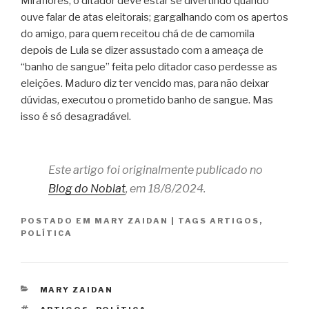
Miraflores, o ditador deve estar se divertindo quando
ouve falar de atas eleitorais; gargalhando com os apertos
do amigo, para quem receitou chá de de camomila
depois de Lula se dizer assustado com a ameaça de
“banho de sangue” feita pelo ditador caso perdesse as
eleições. Maduro diz ter vencido mas, para não deixar
dúvidas, executou o prometido banho de sangue. Mas
isso é só desagradável.
Este artigo foi originalmente publicado no
Blog do Noblat
, em 18/8/2024.
POSTADO EM
MARY ZAIDAN
|
TAGS
ARTIGOS
,
POLÍTICA
CATEGORIAS
MARY ZAIDAN