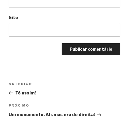
Site
Navegação
Anterior
ANTERIOR
de
Tô assim!
Post
Próximo
PRÓXIMO
Um monumento. Ah, mas era de direita!