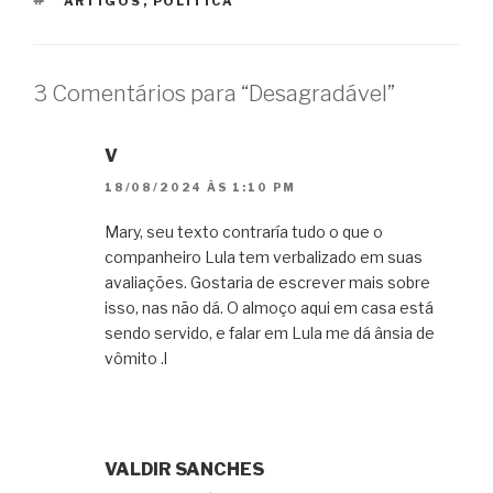
TAGS
ARTIGOS
,
POLÍTICA
3 Comentários para “Desagradável”
V
18/08/2024 ÀS 1:10 PM
Mary, seu texto contraría tudo o que o
companheiro Lula tem verbalizado em suas
avaliações. Gostaria de escrever mais sobre
isso, nas não dá. O almoço aqui em casa está
sendo servido, e falar em Lula me dá ânsia de
vômito .l
VALDIR SANCHES