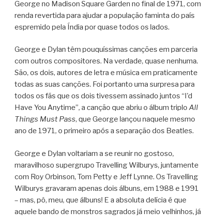
George no Madison Square Garden no final de 1971, com
renda revertida para ajudar a população faminta do país
espremido pela Índia por quase todos os lados.
George e Dylan têm pouquíssimas canções em parceria
com outros compositores. Na verdade, quase nenhuma.
São, os dois, autores de letra e música em praticamente
todas as suas canções. Foi portanto uma surpresa para
todos os fãs que os dois tivessem assinado juntos “I’d
Have You Anytime”, a canção que abriu o álbum triplo
All
Things Must Pass
, que George lançou naquele mesmo
ano de 1971, o primeiro após a separação dos Beatles.
George e Dylan voltariam a se reunir no gostoso,
maravilhoso supergrupo Travelling Wilburys, juntamente
com Roy Orbinson, Tom Petty e Jeff Lynne. Os Travelling
Wilburys gravaram apenas dois álbuns, em 1988 e 1991
– mas, pô, meu, que álbuns! E a absoluta delícia é que
aquele bando de monstros sagrados já meio velhinhos, já