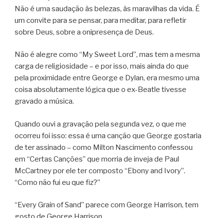
Não é uma saudação às belezas, às maravilhas da vida. É
um convite para se pensar, para meditar, para refletir
sobre Deus, sobre a onipresença de Deus.
Não é alegre como “My Sweet Lord”, mas tem a mesma
carga de religiosidade – e por isso, mais ainda do que
pela proximidade entre George e Dylan, era mesmo uma
coisa absolutamente lógica que o ex-Beatle tivesse
gravado a música.
Quando ouvi a gravação pela segunda vez, o que me
ocorreu foi isso: essa é uma canção que George gostaria
de ter assinado – como Milton Nascimento confessou
em “Certas Canções” que morria de inveja de Paul
McCartney por ele ter composto “Ebony and Ivory”.
“Como não fui eu que fiz?”
“Every Grain of Sand” parece com George Harrison, tem
gosto de George Harrison.