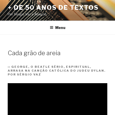
Pular
+ DE 50 ANOS DE TEXTOS
para
Por Sérgio Vaz e Amigos
o
conteúdo
Menu
Cada grão de areia
::
GEORGE, O BEATLE SÉRIO, ESPIRITUAL,
ARRASA NA CANÇÃO CATÓLICA DO JUDEU DYLAN.
POR SÉRGIO VAZ