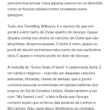
sem precisar provar coisa alguma, parece ter se divertido
como se fossem adolescentes ensaiando numa
garagem.
Tudo, nos Travelling Wilburys, é o oposto do que em
geral é a arte tanto de Dylan quanto de George. Quase
dá para contar nos dedos as canções de Dylan que são
alegrinhas, despreocupadas. O bicho é sério, quase ou
pra lá de sisudo na imensa maior parte da sua vastíssima
obra. E quase o mesmo pode se dizer de George.
A melodia de “Every Grain of Sand” é cadenciada, lenta. É
um cântico religioso – mas não um daquelas canções
animadas, ritmadas, cheias de aleluias, que a gente
costuma associar a cerimônias em igrejas batistas dos
negros do Sul do Estados Unidos. Nada também a ver
com “My Sweet Lord”, o hino a Buda que George
compôs assim que se livrou das amarras de Lennon e
McCartney. Não, nada disso. Muitíssimo ao contrário.