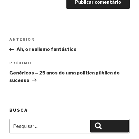
Navegação
Anterior
ANTERIOR
de
Ah, o realismo fantástico
Post
Próximo
PRÓXIMO
Genéricos – 25 anos de uma política pública de
sucesso
BUSCA
Pesquisar
Pesquisar
por: