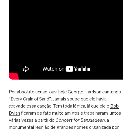
Por absoluto acaso, ouvi hoje George Harrison cantando
“Every Grain of Sand”. Jamais soube que ele havia
gravado essa canção. Tem toda lógica, já que ele e
Bob
Dylan
ficaram de fato muito amigos e trabalharam juntos
várias vezes a partir do
Concert for Bangladesh
, a
monumental reunião de grandes nomes organizada por