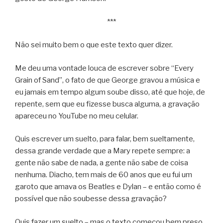
***
Não sei muito bem o que este texto quer dizer.
Me deu uma vontade louca de escrever sobre “Every
Grain of Sand”, o fato de que George gravou a música e
eu jamais em tempo algum soube disso, até que hoje, de
repente, sem que eu fizesse busca alguma, a gravação
apareceu no YouTube no meu celular.
Quis escrever um suelto, para falar, bem sueltamente,
dessa grande verdade que a Mary repete sempre: a
gente não sabe de nada, a gente não sabe de coisa
nenhuma. Diacho, tem mais de 60 anos que eu fui um
garoto que amava os Beatles e Dylan – e então como é
possível que não soubesse dessa gravação?
Quis fazer um suelto – mas o texto começou bem preso,