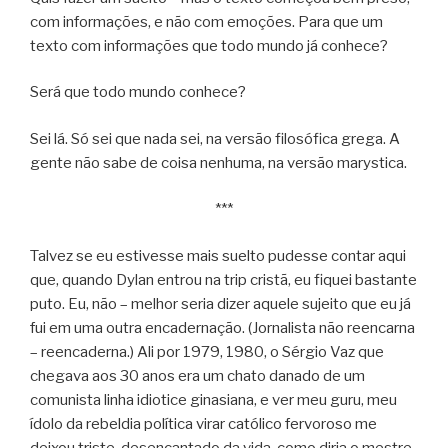
com informações, e não com emoções. Para que um
texto com informações que todo mundo já conhece?
Será que todo mundo conhece?
Sei lá. Só sei que nada sei, na versão filosófica grega. A
gente não sabe de coisa nenhuma, na versão marystica.
***
Talvez se eu estivesse mais suelto pudesse contar aqui
que, quando Dylan entrou na trip cristã, eu fiquei bastante
puto. Eu, não – melhor seria dizer aquele sujeito que eu já
fui em uma outra encadernação. (Jornalista não reencarna
– reencaderna.) Ali por 1979, 1980, o Sérgio Vaz que
chegava aos 30 anos era um chato danado de um
comunista linha idiotice ginasiana, e ver meu guru, meu
ídolo da rebeldia política virar católico fervoroso me
deixou triste, desencantado da vida, como diria o mestre