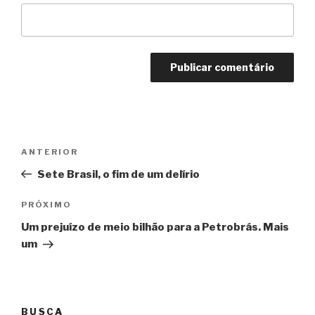
Navegação
Anterior
ANTERIOR
de
Sete Brasil, o fim de um delírio
Post
Próximo
PRÓXIMO
Um prejuízo de meio bilhão para a Petrobrás. Mais
um
BUSCA