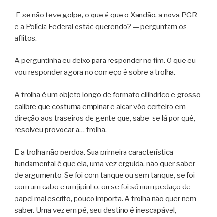
E se não teve golpe, o que é que o Xandão, a nova PGR
e a Polícia Federal estão querendo? — perguntam os
aflitos.
A perguntinha eu deixo para responder no fim. O que eu
vou responder agora no começo é sobre a trolha.
A trolha é um objeto longo de formato cilíndrico e grosso
calibre que costuma empinar e alçar vôo certeiro em
direção aos traseiros de gente que, sabe-se lá por quê,
resolveu provocar a… trolha.
E a trolha não perdoa. Sua primeira característica
fundamental é que ela, uma vez erguida, não quer saber
de argumento. Se foi com tanque ou sem tanque, se foi
com um cabo e um jipinho, ou se foi só num pedaço de
papel mal escrito, pouco importa. A trolha não quer nem
saber. Uma vez em pé, seu destino é inescapável,