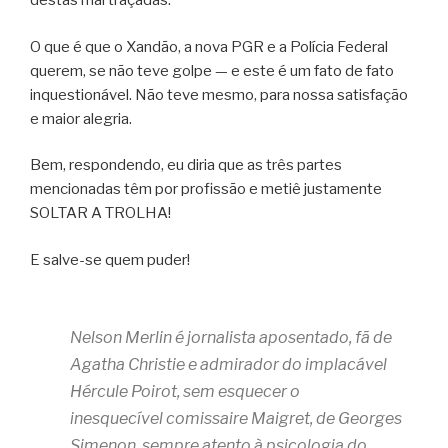
destas mal traçadas.
O que é que o Xandão, a nova PGR e a Polícia Federal
querem, se não teve golpe — e este é um fato de fato
inquestionável. Não teve mesmo, para nossa satisfação
e maior alegria.
Bem, respondendo, eu diria que as três partes
mencionadas têm por profissão e metiê justamente
SOLTAR A TROLHA!
E salve-se quem puder!
Nelson Merlin é j
ornalista aposentado, fã de
Agatha Christie e admirador do implacável
Hércule Poirot, sem esquecer o
inesquecível
comissaire
Maigret, de Georges
Simenon, sempre atento à psicologia do