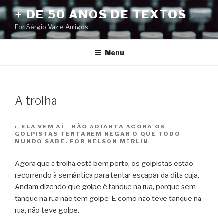
Pular
+ DE 50 ANOS DE TEXTOS
para
Por Sérgio Vaz e Amigos
o
conteúdo
Menu
A trolha
::
ELA VEM AÍ - NÃO ADIANTA AGORA OS
GOLPISTAS TENTAREM NEGAR O QUE TODO
MUNDO SABE. POR NELSON MERLIN
Agora que a trolha está bem perto, os golpistas estão
recorrendo à semântica para tentar escapar da dita cuja.
Andam dizendo que golpe é tanque na rua, porque sem
tanque na rua não tem golpe. E como não teve tanque na
rua, não teve golpe.