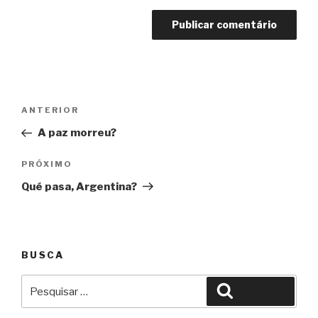
Navegação
Anterior
ANTERIOR
de
A paz morreu?
Post
Próximo
PRÓXIMO
Qué pasa, Argentina?
BUSCA
Pesquisar
Pesquisar
por: