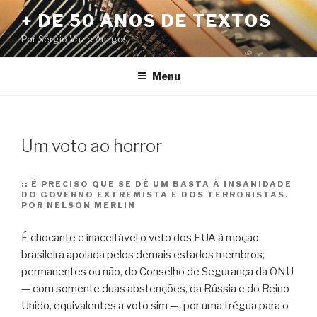
Pular
+ DE 50 ANOS DE TEXTOS
para
Por Sérgio Vaz e Amigos
o
conteúdo
Menu
Um voto ao horror
::
É PRECISO QUE SE DÊ UM BASTA À INSANIDADE
DO GOVERNO EXTREMISTA E DOS TERRORISTAS.
POR NELSON MERLIN
É chocante e inaceitável o veto dos EUA à moção
brasileira apoiada pelos demais estados membros,
permanentes ou não, do Conselho de Segurança da ONU
— com somente duas abstenções, da Rússia e do Reino
Unido, equivalentes a voto sim —, por uma trégua para o